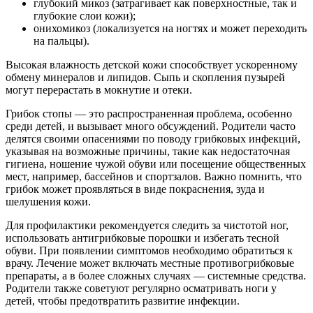
глубокий микоз (затрагивает как поверхностные, так и
глубокие слои кожи);
онихомикоз (локализуется на ногтях и может переходить
на пальцы).
Высокая влажность детской кожи способствует ускоренному
обмену минералов и липидов. Сыпь и скопления пузырей
могут перерастать в мокнутие и отеки.
Грибок стопы — это распространенная проблема, особенно
среди детей, и вызывает много обсуждений. Родители часто
делятся своими опасениями по поводу грибковых инфекций,
указывая на возможные причины, такие как недостаточная
гигиена, ношение чужой обуви или посещение общественных
мест, например, бассейнов и спортзалов. Важно помнить, что
грибок может проявляться в виде покраснения, зуда и
шелушения кожи.
Для профилактики рекомендуется следить за чистотой ног,
использовать антигрибковые порошки и избегать тесной
обуви. При появлении симптомов необходимо обратиться к
врачу. Лечение может включать местные противогрибковые
препараты, а в более сложных случаях — системные средства.
Родители также советуют регулярно осматривать ноги у
детей, чтобы предотвратить развитие инфекции.