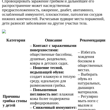
Спровоцировать заражение грибком и дальнейшее его
распространение может наследственная
предрасположенность, ожирение, диабет, авитаминоз,
ослабленный иммунитет, плоскостопие, патологии сосудов
нижних конечностей. Расчесывая зудящие места поражений,
дети разносят заболевание на другие участки тела.
Категория
Описание
Рекомендации
–
Контакт с зараженными
поверхностями:
– Избегать
общественные бассейны,
хождения
душевые, раздевалки,
босиком в
ковры в детских садах.
общественных
–
Ношение тесной,
местах.
недышащей обуви:
– Выбирать
создает влажную и теплую
обувь из
среду, идеальную для
натуральных,
размножения грибка.
дышащих
–
Повышенная
материалов.
потливость ног:
влажная
Причины
– Регулярно
кожа более подвержена
грибка стопы
мыть ноги с
инфицированию.
у детей
мылом и
–
Сниженный иммунитет:
тщательно