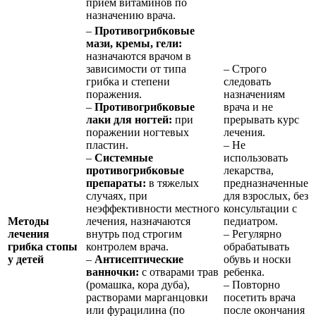
прием витаминов по
назначению врача.
–
Противогрибковые
мази, кремы, гели:
назначаются врачом в
зависимости от типа
– Строго
грибка и степени
следовать
поражения.
назначениям
–
Противогрибковые
врача и не
лаки для ногтей:
при
прерывать курс
поражении ногтевых
лечения.
пластин.
– Не
–
Системные
использовать
противогрибковые
лекарства,
препараты:
в тяжелых
предназначенные
случаях, при
для взрослых, без
неэффективности местного
консультации с
Методы
лечения, назначаются
педиатром.
лечения
внутрь под строгим
– Регулярно
грибка стопы
контролем врача.
обрабатывать
у детей
–
Антисептические
обувь и носки
ванночки:
с отварами трав
ребенка.
(ромашка, кора дуба),
– Повторно
растворами марганцовки
посетить врача
или фурацилина (по
после окончания