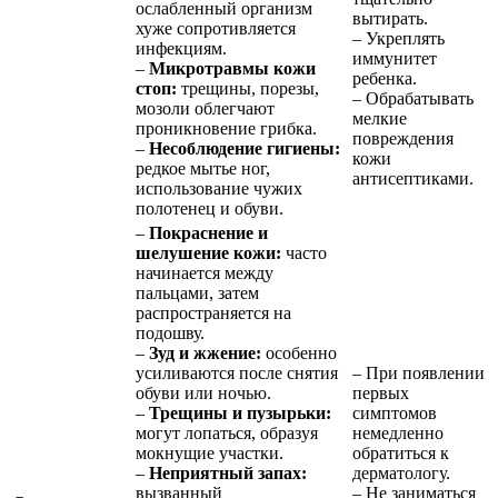
ослабленный организм
вытирать.
хуже сопротивляется
– Укреплять
инфекциям.
иммунитет
–
Микротравмы кожи
ребенка.
стоп:
трещины, порезы,
– Обрабатывать
мозоли облегчают
мелкие
проникновение грибка.
повреждения
–
Несоблюдение гигиены:
кожи
редкое мытье ног,
антисептиками.
использование чужих
полотенец и обуви.
–
Покраснение и
шелушение кожи:
часто
начинается между
пальцами, затем
распространяется на
подошву.
–
Зуд и жжение:
особенно
усиливаются после снятия
– При появлении
обуви или ночью.
первых
–
Трещины и пузырьки:
симптомов
могут лопаться, образуя
немедленно
мокнущие участки.
обратиться к
–
Неприятный запах:
дерматологу.
вызванный
– Не заниматься