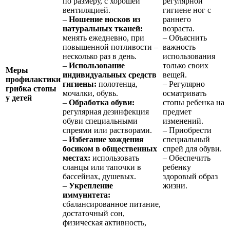
по размеру, с хорошей
регулярной
вентиляцией.
гигиене ног с
–
Ношение носков из
раннего
натуральных тканей:
возраста.
менять ежедневно, при
– Объяснить
повышенной потливости –
важность
несколько раз в день.
использования
–
Использование
только своих
Меры
индивидуальных средств
вещей.
профилактики
гигиены:
полотенца,
– Регулярно
грибка стопы
мочалки, обувь.
осматривать
у детей
–
Обработка обуви:
стопы ребенка на
регулярная дезинфекция
предмет
обуви специальными
изменений.
спреями или растворами.
– Приобрести
–
Избегание хождения
специальный
босиком в общественных
спрей для обуви.
местах:
использовать
– Обеспечить
сланцы или тапочки в
ребенку
бассейнах, душевых.
здоровый образ
–
Укрепление
жизни.
иммунитета:
сбалансированное питание,
достаточный сон,
физическая активность,