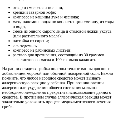
отвар из молочая и полыни;
крепкий заварной кофе;
компресс из кашицы лука и чеснока;
мазь, напоминающая по консистенции сметану, из соды
и воды;
смесь из одного сырого яйца и столовой ложки уксуса
(или растительного масла);
настойка из сирени;
сок черемши;
компресс из рябиновых листьев;
раствор для протирания, состоящий из 30 граммов
эвкалиптового масла и 100 граммов каланхоэ.
На ранних стадиях грибка полезны теплые ванны для ног с
добавлением морской или обычной поваренной соли. Важно
помнить, что любое народное средство может вызвать
аллергическую реакцию у ребенка. При возникновении
аллергии или ухудшении общего состояния малыша
необходимо немедленно прекратить использование данного
средства. В противном случае аллергическая реакция может
значительно усложнить процесс медикаментозного лечения
грибка.