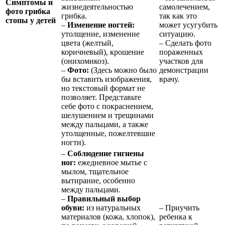
Симптомы и
жизнедеятельностью
самолечением,
фото грибка
грибка.
так как это
стопы у детей
–
Изменение ногтей:
может усугубить
утолщение, изменение
ситуацию.
цвета (желтый,
– Сделать фото
коричневый), крошение
пораженных
(онихомикоз).
участков для
–
Фото:
(Здесь можно было
демонстрации
бы вставить изображения,
врачу.
но текстовый формат не
позволяет. Представьте
себе фото с покраснением,
шелушением и трещинами
между пальцами, а также
утолщенные, пожелтевшие
ногти).
–
Соблюдение гигиены
ног:
ежедневное мытье с
мылом, тщательное
вытирание, особенно
между пальцами.
–
Правильный выбор
обуви:
из натуральных
– Приучить
материалов (кожа, хлопок),
ребенка к