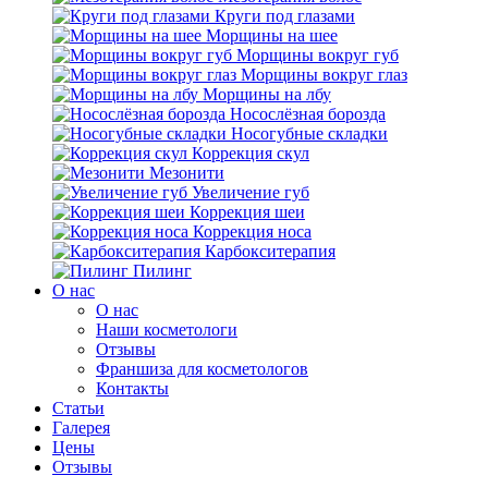
Круги под глазами
Морщины на шее
Морщины вокруг губ
Морщины вокруг глаз
Морщины на лбу
Носослёзная борозда
Носогубные складки
Коррекция скул
Мезонити
Увеличение губ
Коррекция шеи
Коррекция носа
Карбокситерапия
Пилинг
O нас
O нас
Наши косметологи
Отзывы
Франшиза для косметологов
Контакты
Статьи
Галерея
Цены
Отзывы