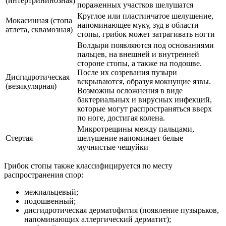
(интертрининозная)
пораженных участков шелушатся
Круглое или пластинчатое шелушение,
Мокасинная (стопа
напоминающее муку, зуд в области
атлета, сквамозная)
стопы, грибок может затрагивать ногти
Волдыри появляются под основаниями
пальцев, на внешней и внутренней
стороне стопы, а также на подошве.
После их созревания пузыри
Дисгидротическая
вскрываются, образуя мокнущие язвы.
(везикулярная)
Возможны осложнения в виде
бактериальных и вирусных инфекций,
которые могут распространяться вверх
по ноге, достигая колена.
Микротрещины между пальцами,
Стертая
шелушение напоминает белые
мучнистые чешуйки
Грибок стопы также классифицируется по месту
распространения спор:
межпальцевый;
подошвенный;
дисгидротическая дерматофития (появление пузырьков,
напоминающих аллергический дерматит);