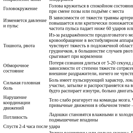
Голова кружиться в спокойном состоянии
Головокружение
при смене позы или подъёме с места
В зависимости от тяжести травмы артери
Изменяется давление
повышается или критически понижается
и пульс
частота пульса падает ниже 60 ударов и
Из-за раздражённости продолговатого м
кровообращение в вестибулярном аппара
Тошнота, рвота
чувствует тяжесть в подложечной област
грудничков, в большинстве случаев рвота
срыгивает при кормлении
Потеря сознания длиться от 5-20 секунд 
Обморочное
зависимости от степени тяжести сотрясе
состояние
внешние раздражители, ничего не чувст
Боль имеет пульсирующий характер, лок
Сильная головная
участке, затылке и распространяется на 
боль
будто распирает изнутри, больно двигат
Нарушение
Тело слабо реагирует на команды мозга.
координации
привычные движения в обычном темпе –
движений
Ладошки становятся влажными и холодны
Потливость
подмышечные впадины
Спустя 2-4 часа после удара
Зрачки расширены или сильно сужены. П