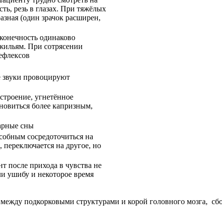
сть, резь в глазах. При тяжёлых
разная (один зрачок расширен,
 конечность одинаково
жильям. При сотрясении
ефлексов
е звуки провоцируют
астроение, угнетённое
ановиться более капризным,
арные сны
особным сосредоточиться на
, переключается на другое, но
т после прихода в чувства не
и ушибу и некоторое время
между подкорковыми структурами и корой головного мозга, сб