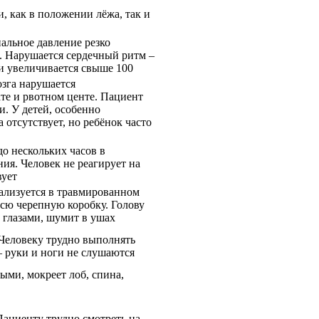
, как в положении лёжа, так и
альное давление резко
. Нарушается сердечный ритм –
ли увеличивается свыше 100
озга нарушается
те и рвотном центе. Пациент
и. У детей, особенно
 отсутствует, но ребёнок часто
до нескольких часов в
ния. Человек не реагирует на
вует
ализуется в травмированном
всю черепную коробку. Голову
ь глазами, шумит в ушах
 Человеку трудно выполнять
 руки и ноги не слушаются
ми, мокреет лоб, спина,
ациенту трудно смотреть на