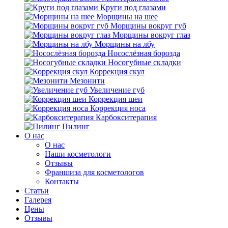
Круги под глазами
Морщины на шее
Морщины вокруг губ
Морщины вокруг глаз
Морщины на лбу
Носослёзная борозда
Носогубные складки
Коррекция скул
Мезонити
Увеличение губ
Коррекция шеи
Коррекция носа
Карбокситерапия
Пилинг
O нас
O нас
Наши косметологи
Отзывы
Франшиза для косметологов
Контакты
Статьи
Галерея
Цены
Отзывы