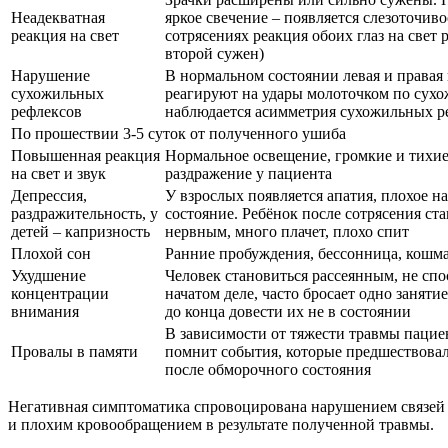
Неадекватная
яркое свечение – появляется слезоточиво
реакция на свет
сотрясениях реакция обоих глаз на свет 
второй сужен)
Нарушение
В нормальном состоянии левая и правая
сухожильных
реагируют на удары молоточком по сухо
рефлексов
наблюдается асимметрия сухожильных р
По прошествии 3-5 суток от полученного ушиба
Повышенная реакция
Нормальное освещение, громкие и тихи
на свет и звук
раздражение у пациента
Депрессия,
У взрослых появляется апатия, плохое н
раздражительность, у
состояние. Ребёнок после сотрясения ст
детей – капризность
нервным, много плачет, плохо спит
Плохой сон
Ранние пробуждения, бессонница, кошм
Ухудшение
Человек становиться рассеянным, не сп
концентрации
начатом деле, часто бросает одно занятие
внимания
до конца довести их не в состоянии
В зависимости от тяжести травмы пациен
Провалы в памяти
помнит события, которые предшествовал
после обморочного состояния
Негативная симптоматика спровоцирована нарушением связей 
и плохим кровообращением в результате полученной травмы.