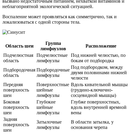
вызвано недостаточным питанием, нехваткой витаминов и
неблагоприятной экологической ситуацией.
Воспаление может проявляться как симметрично, так и
локализоваться с одной стороны тела.
Группа
Область шеи
Расположение
лимфоузлов
Подчелюстная
Подчелюстные
Под нижней челюстью, по
область
лимфоузлы
бокам от подбородка
Под подбородком, между
Подбородочная
Подбородочные
двумя половинами нижней
область
лимфоузлы
челюсти
Передняя
Поверхностные
Вдоль кивательной мышцы
поверхность
шейные
(грудино-ключично-
шеи
лимфоузлы
сосцевидной мышцы)
Боковая
Глубокие
Глубже поверхностных,
поверхность
шейные
вдоль внутренней яремной
шеи
лимфоузлы
вены
Задняя
Затылочные
В области затылка, у
поверхность
лимфоузлы
основания черепа
шеи