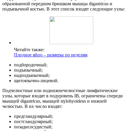
образованной передним брюшком мышцы digastricus и
подъязычной костью. В этот список входят следующие узлы:
Читайте также:
Плодное яйцо – размеры по неделям
подбородочный;
подъязычный;
надподъязычный;
щитоязычно-лицевой.
Подчелюстные или поднижнечелюстные лимфатические
узлы, которые входят в подуровень IB, ограничены спереди
мышцей digastricus, мышцей stylohyoideus и нижней
челюстью. В их число входят:
предгландулярный;
постгландулярный;
позадисосудистый;