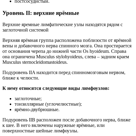
постсосудистый.
Уровень II: верхние ярёмные
Верхние яремные лимфатические узлы находятся рядом с
заглоточной системой
Верхняя ярёмная группа расположена поблизости от ярёмной
вены и добавочного нерва спинного мозга. Она простирается
от основания черепа до нижней части Os hyoideum. Справа
она ограничена Musculus stylohyoideus, слева – задним краем
Musculus sternocleidomastoideus.
Подуровень IIA находится перед спинномозговым нервом,
ближе к челюсти.
К нему относятся следующие виды лимфоузлов:
заглоточные;
тонзиллярные (углочелюстные);
ярёмно-двубрюшные.
Подуровень IIB расположен после добавочного нерва, ближе
к шее. В него включены наружные ярёмные, или
поверхностные шейные лимфоузлы.