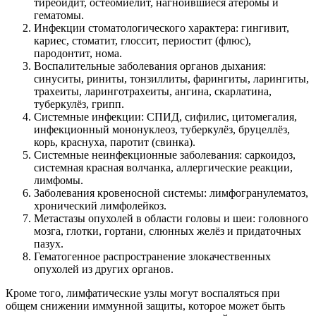
тиреоидит, остеомиелит, нагноившиеся атеромы и
гематомы.
Инфекции стоматологического характера: гингивит,
кариес, стоматит, глоссит, периостит (флюс),
пародонтит, нома.
Воспалительные заболевания органов дыхания:
синуситы, риниты, тонзиллиты, фарингиты, ларингиты,
трахеиты, ларинготрахеиты, ангина, скарлатина,
туберкулёз, грипп.
Системные инфекции: СПИД, сифилис, цитомегалия,
инфекционный мононуклеоз, туберкулёз, бруцеллёз,
корь, краснуха, паротит (свинка).
Системные неинфекционные заболевания: саркоидоз,
системная красная волчанка, аллергические реакции,
лимфомы.
Заболевания кровеносной системы: лимфогранулематоз,
хронический лимфолейкоз.
Метастазы опухолей в области головы и шеи: головного
мозга, глотки, гортани, слюнных желёз и придаточных
пазух.
Гематогенное распространение злокачественных
опухолей из других органов.
Кроме того, лимфатические узлы могут воспаляться при
общем снижении иммунной защиты, которое может быть