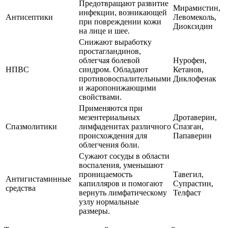
Предотвращают развитие
Мирамистин,
инфекции, возникающей
Антисептики
Левомеколь,
при повреждении кожи
Диоксидин
на лице и шее.
Снижают выработку
простагландинов,
облегчая болевой
Нурофен,
НПВС
синдром. Обладают
Кетанов,
противовоспалительными
Диклофенак
и жаропонижающими
свойствами.
Применяются при
мезентериальных
Дротаверин,
Спазмолитики
лимфаденитах различного
Спазган,
происхождения для
Папаверин
облегчения боли.
Сужают сосуды в области
воспаления, уменьшают
проницаемость
Тавегил,
Антигистаминные
капилляров и помогают
Супрастин,
средства
вернуть лимфатическому
Телфаст
узлу нормальные
размеры.