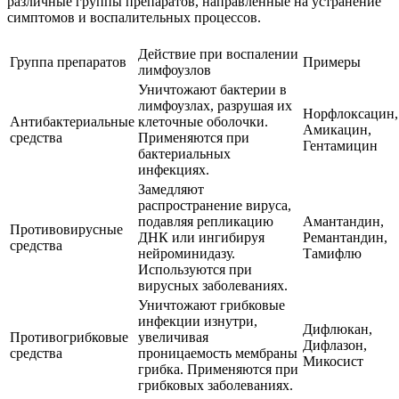
различные группы препаратов, направленные на устранение
симптомов и воспалительных процессов.
Действие при воспалении
Группа препаратов
Примеры
лимфоузлов
Уничтожают бактерии в
лимфоузлах, разрушая их
Норфлоксацин,
Антибактериальные
клеточные оболочки.
Амикацин,
средства
Применяются при
Гентамицин
бактериальных
инфекциях.
Замедляют
распространение вируса,
подавляя репликацию
Амантандин,
Противовирусные
ДНК или ингибируя
Ремантандин,
средства
нейроминидазу.
Тамифлю
Используются при
вирусных заболеваниях.
Уничтожают грибковые
инфекции изнутри,
Дифлюкан,
Противогрибковые
увеличивая
Дифлазон,
средства
проницаемость мембраны
Микосист
грибка. Применяются при
грибковых заболеваниях.