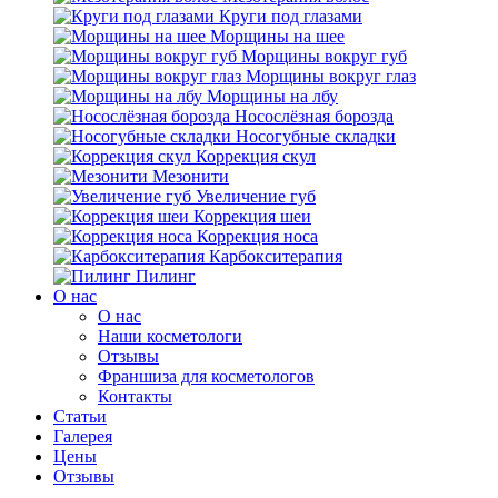
Круги под глазами
Морщины на шее
Морщины вокруг губ
Морщины вокруг глаз
Морщины на лбу
Носослёзная борозда
Носогубные складки
Коррекция скул
Мезонити
Увеличение губ
Коррекция шеи
Коррекция носа
Карбокситерапия
Пилинг
O нас
O нас
Наши косметологи
Отзывы
Франшиза для косметологов
Контакты
Статьи
Галерея
Цены
Отзывы