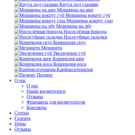
Круги под глазами
Морщины на шее
Морщины вокруг губ
Морщины вокруг глаз
Морщины на лбу
Носослёзная борозда
Носогубные складки
Коррекция скул
Мезонити
Увеличение губ
Коррекция шеи
Коррекция носа
Карбокситерапия
Пилинг
O нас
O нас
Наши косметологи
Отзывы
Франшиза для косметологов
Контакты
Статьи
Галерея
Цены
Отзывы