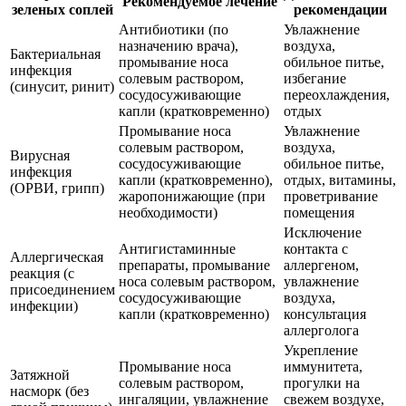
Рекомендуемое лечение
зеленых соплей
рекомендации
Антибиотики (по
Увлажнение
назначению врача),
воздуха,
Бактериальная
промывание носа
обильное питье,
инфекция
солевым раствором,
избегание
(синусит, ринит)
сосудосуживающие
переохлаждения,
капли (кратковременно)
отдых
Промывание носа
Увлажнение
солевым раствором,
воздуха,
Вирусная
сосудосуживающие
обильное питье,
инфекция
капли (кратковременно),
отдых, витамины,
(ОРВИ, грипп)
жаропонижающие (при
проветривание
необходимости)
помещения
Исключение
Антигистаминные
контакта с
Аллергическая
препараты, промывание
аллергеном,
реакция (с
носа солевым раствором,
увлажнение
присоединением
сосудосуживающие
воздуха,
инфекции)
капли (кратковременно)
консультация
аллерголога
Укрепление
Промывание носа
иммунитета,
Затяжной
солевым раствором,
прогулки на
насморк (без
ингаляции, увлажнение
свежем воздухе,