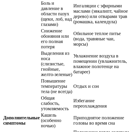
Боль и
Ингаляции с эфирными
давление в
маслами (эвкалипт, чайное
области пазух
дерево) или отварами трав
(щеки, лоб, над
(ромашка, календула)
глазами)
Снижение
Обильное теплое питье
обоняния или
(вода, травяные чаи,
его полная
морсы)
потеря
Выделения из
Увлажнение воздуха в
носа
помещении (увлажнитель,
(слизистые,
влажное полотенце на
гнойные,
батарее)
желто-зеленые)
Повышение
температуры
Отдых и сон
тела (не всегда)
Общая
Избегание
слабость,
переохлаждения
утомляемость
Кашель
Дополнительные
Приподнятое положение
(особенно
симптомы
головы во время сна
ночью)