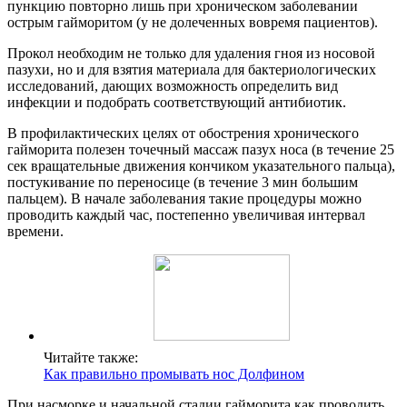
пункцию повторно лишь при хроническом заболевании
острым гайморитом (у не долеченных вовремя пациентов).
Прокол необходим не только для удаления гноя из носовой
пазухи, но и для взятия материала для бактериологических
исследований, дающих возможность определить вид
инфекции и подобрать соответствующий антибиотик.
В профилактических целях от обострения хронического
гайморита полезен точечный массаж пазух носа (в течение 25
сек вращательные движения кончиком указательного пальца),
постукивание по переносице (в течение 3 мин большим
пальцем). В начале заболевания такие процедуры можно
проводить каждый час, постепенно увеличивая интервал
времени.
Читайте также:
Как правильно промывать нос Долфином
При насморке и начальной стадии гайморита как проводить