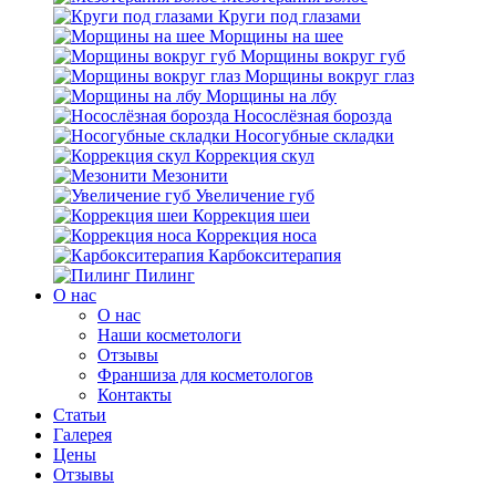
Круги под глазами
Морщины на шее
Морщины вокруг губ
Морщины вокруг глаз
Морщины на лбу
Носослёзная борозда
Носогубные складки
Коррекция скул
Мезонити
Увеличение губ
Коррекция шеи
Коррекция носа
Карбокситерапия
Пилинг
O нас
O нас
Наши косметологи
Отзывы
Франшиза для косметологов
Контакты
Статьи
Галерея
Цены
Отзывы