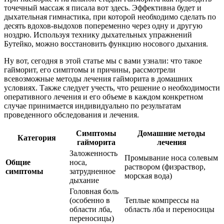
точечный массаж я писала вот здесь. Эффективна будет и
дыхательная гимнастика, при которой необходимо сделать по
десять вдохов-выдохов попеременно через одну и другую
ноздрю. Используя технику дыхательных упражнений
Бутейко, можно восстановить функцию носового дыхания.
Ну вот, сегодня в этой статье мы с вами узнали: что такое
гайморит, его симптомы и причины, рассмотрели
всевозможные методы лечения гайморита в домашних
условиях. Также следует учесть, что решение о необходимости
оперативного лечения и его объеме в каждом конкретном
случае принимается индивидуально по результатам
проведенного обследования и лечения.
Симптомы
Домашние методы
Категория
гайморита
лечения
Заложенность
Промывание носа солевым
Общие
носа,
раствором (физраствор,
симптомы
затрудненное
морская вода)
дыхание
Головная боль
(особенно в
Теплые компрессы на
области лба,
область лба и переносицы
переносицы)