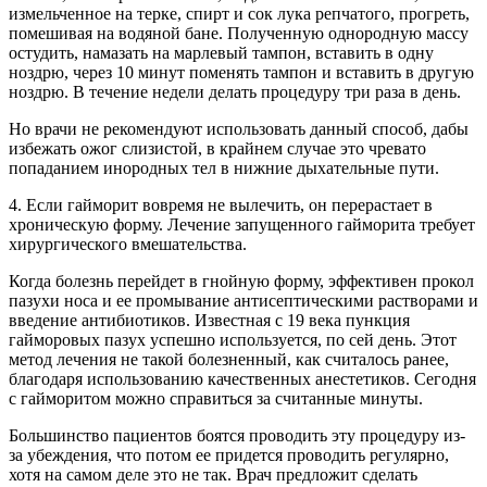
измельченное на терке, спирт и сок лука репчатого, прогреть,
помешивая на водяной бане. Полученную однородную массу
остудить, намазать на марлевый тампон, вставить в одну
ноздрю, через 10 минут поменять тампон и вставить в другую
ноздрю. В течение недели делать процедуру три раза в день.
Но врачи не рекомендуют использовать данный способ, дабы
избежать ожог слизистой, в крайнем случае это чревато
попаданием инородных тел в нижние дыхательные пути.
4. Если гайморит вовремя не вылечить, он перерастает в
хроническую форму. Лечение запущенного гайморита требует
хирургического вмешательства.
Когда болезнь перейдет в гнойную форму, эффективен прокол
пазухи носа и ее промывание антисептическими растворами и
введение антибиотиков. Известная с 19 века пункция
гайморовых пазух успешно используется, по сей день. Этот
метод лечения не такой болезненный, как считалось ранее,
благодаря использованию качественных анестетиков. Сегодня
с гайморитом можно справиться за считанные минуты.
Большинство пациентов боятся проводить эту процедуру из-
за убеждения, что потом ее придется проводить регулярно,
хотя на самом деле это не так. Врач предложит сделать