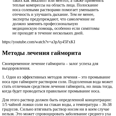
таких как эвкалипт или ментол, а также применять
теплые компрессы на область лица. Полоскание
носа солевыми растворами помогает уменьшить
отечность и улучшить дыхание. Тем не менее,
эксперты предупреждают, что самолечение не
должно заменять профессиональную
медицинскую помощь, особенно если симптомы
не проходят в течение нескольких дней.
https://youtube.com/watch?v=a3pAy45FxKI
Методы лечения гайморита
Своевременное лечение гайморита – залог успеха для
выздоровления.
1. Один из эффективных методов лечения – это промывание
носа при гайморите раствором соли. Подсоленная вода может
стать отличным средством лечения гайморита, но лишь тогда,
когда будет проводиться правильное промывание носа.
Для этого раствор должен быть определенной концентрации:
1/5 чайной ложки соли на стакан воды, а температура – 36-38
градусов. Сильно втягивать раствор носом ни в коем случае
нельзя. Это может спровоцировать заболевание среднего уха