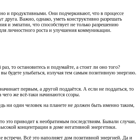
 но и продуктивными. Они подчеркивают, что в процессе
г друга. Важно, однако, уметь конструктивно разрешать
ия и эмпатии, что способствует не только разрешению
 для личностного роста и улучшения коммуникации.
аз, то остановитесь и подумайте, а стоит ли оно того?
 вы будете улыбаться, излучая тем самым позитивную энергию.
начинает первым, а другой поддаётся. А если не поддаться, то
а чего же всё-таки начинаются ссоры.
ведь ни один человек на планете не должен быть именно таким,
сто это приводит к необратимым последствиям. Бывали случаи,
 высокой концентрации в доме негативной энергетики.
е встречи. Всё это наполняет дом позитивной энергией. Да и