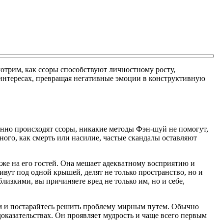
отрим, как ссоры способствуют личностному росту,
интересах, превращая негативные эмоции в конструктивную
оянно происходят ссоры, никакие методы Фэн-шуй не помогут,
ного, как смерть или насилие, частые скандалы оставляют
акже на его гостей. Она мешает адекватному восприятию и
вут под одной крышей, делят не только пространство, но и
близкими, вы причиняете вред не только им, но и себе,
том и постарайтесь решить проблему мирным путем. Обычно
доказательствах. Он проявляет мудрость и чаще всего первым