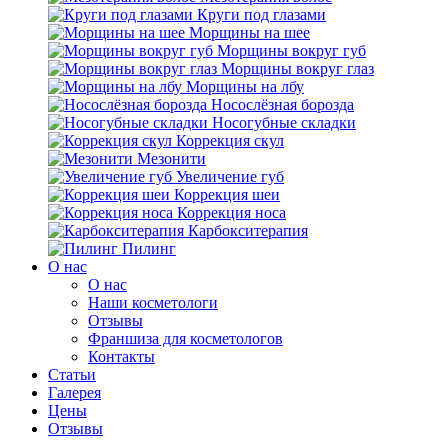
Круги под глазами
Морщины на шее
Морщины вокруг губ
Морщины вокруг глаз
Морщины на лбу
Носослёзная борозда
Носогубные складки
Коррекция скул
Мезонити
Увеличение губ
Коррекция шеи
Коррекция носа
Карбокситерапия
Пилинг
O нас
O нас
Наши косметологи
Отзывы
Франшиза для косметологов
Контакты
Статьи
Галерея
Цены
Отзывы