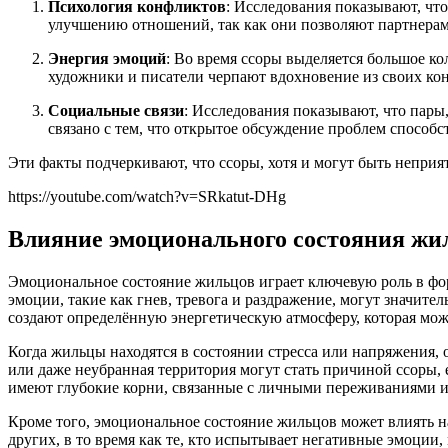
Психология конфликтов
: Исследования показывают, чт
улучшению отношений, так как они позволяют партнерам 
Энергия эмоций
: Во время ссоры выделяется большое к
художники и писатели черпают вдохновение из своих ко
Социальные связи
: Исследования показывают, что пары
связано с тем, что открытое обсуждение проблем способ
Эти факты подчеркивают, что ссоры, хотя и могут быть непри
https://youtube.com/watch?v=SRkatut-DHg
Влияние эмоционального состояния жи
Эмоциональное состояние жильцов играет ключевую роль в фор
эмоции, такие как гнев, тревога и раздражение, могут значите
создают определённую энергетическую атмосферу, которая мо
Когда жильцы находятся в состоянии стресса или напряжения, 
или даже неубранная территория могут стать причиной ссоры, 
имеют глубокие корни, связанные с личными переживаниями и
Кроме того, эмоциональное состояние жильцов может влиять н
других, в то время как те, кто испытывает негативные эмоции