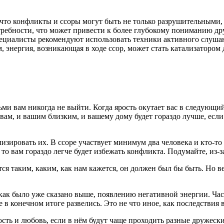
что конфликты и ссоры могут быть не только разрушительными,
ребности, что может привести к более глубокому пониманию дру
ециалисты рекомендуют использовать техники активного слушан
, энергия, возникающая в ходе ссор, может стать катализатором
 вам никогда не выйти. Когда ярость окутает вас в следующий р
вам, и вашим близким, и вашему дому будет гораздо лучше, если
изировать их. В ссоре участвует минимум два человека и кто-то 
то вам гораздо легче будет избежать конфликта. Подумайте, из-з
ется таким, каким, как нам кажется, он должен был бы быть. Но 
 как было уже сказано выше, появлению негативной энергии. Ча
 в конечном итоге развелись. Это не что иное, как последствия
сть и любовь, если в нём будут чаще проходить разные дружески