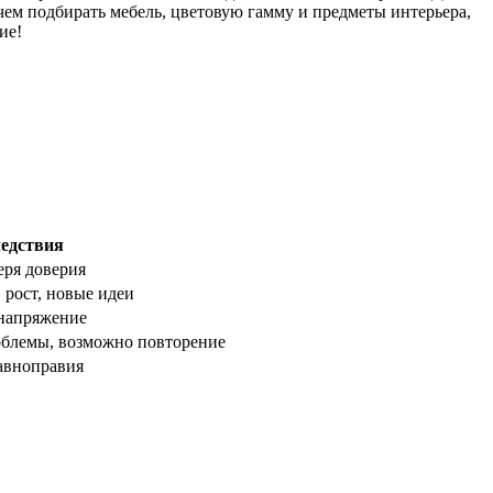
чем подбирать мебель, цветовую гамму и предметы интерьера,
ие!
едствия
еря доверия
 рост, новые идеи
 напряжение
облемы, возможно повторение
авноправия