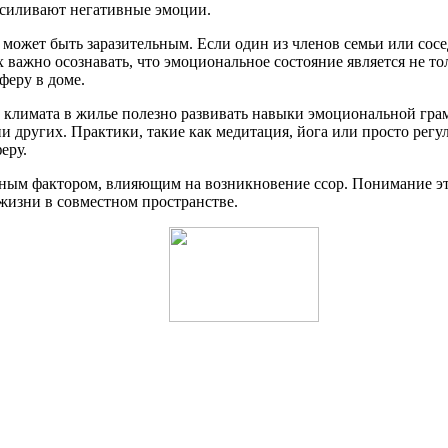
усиливают негативные эмоции.
может быть заразительным. Если один из членов семьи или сосе
х важно осознавать, что эмоциональное состояние является не т
еру в доме.
лимата в жилье полезно развивать навыки эмоциональной грамо
и других. Практики, такие как медитация, йога или просто регу
еру.
жным фактором, влияющим на возникновение ссор. Понимание эт
жизни в совместном пространстве.