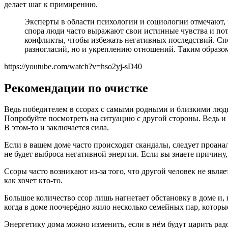
делает шаг к примирению.
Эксперты в области психологии и социологии отмечают, 
спора люди часто выражают свои истинные чувства и пот
конфликты, чтобы избежать негативных последствий. Сп
разногласий, но и укреплению отношений. Таким образом
https://youtube.com/watch?v=hso2yj-sD40
Рекомендации по очистке
Ведь победителем в ссорах с самыми родными и близкими людьми
Попробуйте посмотреть на ситуацию с другой стороны. Ведь и 
В этом-то и заключается сила.
Если в вашем доме часто происходят скандалы, следует проанал
не будет выброса негативной энергии. Если вы знаете причину, 
Ссоры часто возникают из-за того, что другой человек не явля
как хочет кто-то.
Большое количество ссор лишь нагнетает обстановку в доме и,
когда в доме поочерёдно жило несколько семейных пар, которые
Энергетику дома можно изменить, если в нём будут царить радо