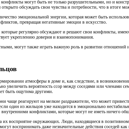
о конфликты могут быть не только разрушительными, но и конс
открыто обсуждать свои чувства и потребности, что в итоге м
оличество эмоциональной энергии, которая может быть использо
нфликтов, превращая негативные эмоции в искусство.
, которые регулярно обсуждают и решают свои конфликты, имеют 
ствует укреплению доверия и взаимопонимания.
ятными, могут также играть важную роль в развитии отношений 
льцов
мировании атмосферы в доме и, как следствие, в возникновени
льно увеличить вероятность ссор между соседями или членами се
жет быть ощутима другими.
они чаще реагируют на мелкие раздражители, что может привест
если один из жильцов уже находится в эмоционально нестабильн
 внутренними конфликтами, которые могут не иметь ничего общ
а их восприятие окружающих. Люди, находящиеся в позитивном 
, могут воспринимать даже незначительные действия соседей как