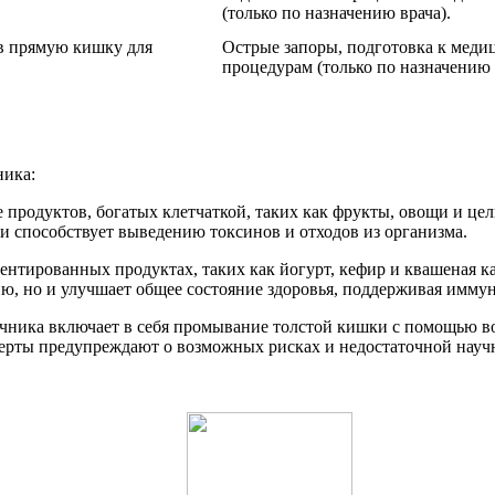
(только по назначению врача).
 в прямую кишку для
Острые запоры, подготовка к мед
процедурам (только по назначению 
ника:
е продуктов, богатых клетчаткой, таких как фрукты, овощи и ц
и способствует выведению токсинов и отходов из организма.
ентированных продуктах, таких как йогурт, кефир и квашеная к
ю, но и улучшает общее состояние здоровья, поддерживая имму
чника включает в себя промывание толстой кишки с помощью во
перты предупреждают о возможных рисках и недостаточной научн