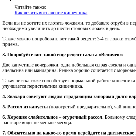
Читайте также:
Как лечить воспаление кишечника
Если вы не хотите их глотать ложками, то добавьте отруби в 
необходимо увеличить до шести столовых ложек в день.
Также можно попробовать вот такой рецепт: 3-4 ст ложки отруб
приема.
3. Попробуйте вот такой еще рецепт салата «Веничек»:
Две капустные кочерыжки, одна небольшая сырая свекла и одна
апельсина или мандарина. Редька хорошо сочетается с морковь
Такая чистка тоже способствует нормальной работе кишечника.
улучшается перистальтика кишечника.
4. Знахари советуют людям страдающим запорами долго вари
5. Рассол из капусты
(подогретый предварительно), чай вишнев
6. Хорошее слабительное – огуречный рассол.
Больному следу
растворе воды не меньше месяца.
7. Обязательно на какое-то время перейдите на диетическое