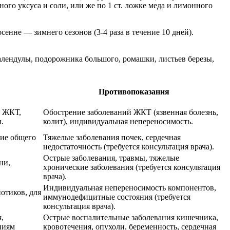
ного уксуса и соли, или же по 1 ст. ложке меда и лимонного
енне — зимнего сезонов (3-4 раза в течение 10 дней).
алендулы, подорожника большого, ромашки, листьев березы,
Противопоказания
й ЖКТ,
Обострение заболеваний ЖКТ (язвенная болезнь,
.
колит), индивидуальная непереносимость.
ние общего
Тяжелые заболевания почек, сердечная
недостаточность (требуется консультация врача).
Острые заболевания, травмы, тяжелые
ни,
хронические заболевания (требуется консультация
врача).
Индивидуальная непереносимость компонентов,
отиков, для
иммунодефицитные состояния (требуется
консультация врача).
,
Острые воспалительные заболевания кишечника,
ниям
кровотечения, опухоли, беременность, сердечная