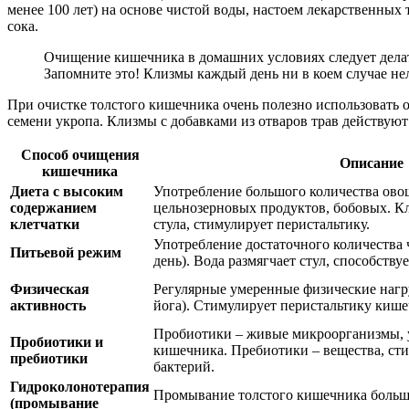
менее 100 лет) на основе чистой воды, настоем лекарственных 
сока.
Очищение кишечника в домашних условиях следует делать 
Запомните это! Клизмы каждый день ни в коем случае нел
При очистке толстого кишечника очень полезно использовать 
семени укропа. Клизмы с добавками из отваров трав действуют
Способ очищения
Описание
кишечника
Диета с высоким
Употребление большого количества ово
содержанием
цельнозерновых продуктов, бобовых. Кл
клетчатки
стула, стимулирует перистальтику.
Употребление достаточного количества ч
Питьевой режим
день). Вода размягчает стул, способств
Физическая
Регулярные умеренные физические нагруз
активность
йога). Стимулирует перистальтику кише
Пробиотики – живые микроорганизмы,
Пробиотики и
кишечника. Пребиотики – вещества, ст
пребиотики
бактерий.
Гидроколонотерапия
Промывание толстого кишечника больш
(промывание