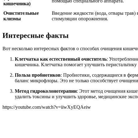
помощью специального аппарата.
кишечника)
Очистительные
Введение жидкости (вода, отвары трав)
клизмы
стимуляции опорожнения.
Интересные факты
Вот несколько интересных фактов о способах очищения кишеч
Клетчатка как естественный очиститель
: Употреблени
кишечника. Клетчатка помогает улучшить перистальтику 
Польза пробиотиков
: Пробиотики, содержащиеся в ферм
баланс микрофлоры. Это не только способствует очищени
Метод гидроколонотерапии
: Этот метод очищения кише
удалить токсины и улучшить здоровье, медицинские экс
https://youtube.com/watch?v=iiwXyEQAeiw