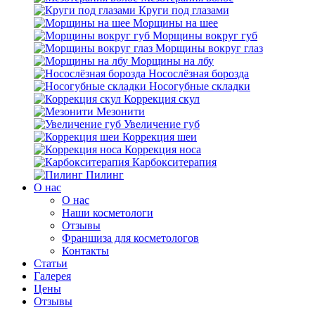
Круги под глазами
Морщины на шее
Морщины вокруг губ
Морщины вокруг глаз
Морщины на лбу
Носослёзная борозда
Носогубные складки
Коррекция скул
Мезонити
Увеличение губ
Коррекция шеи
Коррекция носа
Карбокситерапия
Пилинг
O нас
O нас
Наши косметологи
Отзывы
Франшиза для косметологов
Контакты
Статьи
Галерея
Цены
Отзывы