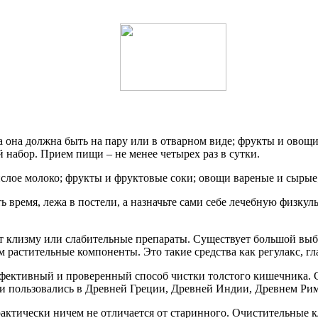
 она должна быть на пару или в отварном виде; фрукты и овощ
набор. Прием пищи – не менее четырех раз в сутки.
лое молоко; фрукты и фруктовые соки; овощи вареные и сырые;
 время, лежа в постели, а назначьте сами себе лечебную физкуль
чит клизму или слабительные препараты. Существует большой в
растительные компоненты. Это такие средства как регулакс, гла
фективный и проверенный способ чистки толстого кишечника.
ми пользовались в Древней Греции, Древней Индии, Древнем Рим
тически ничем не отличается от старинного. Очистительные 