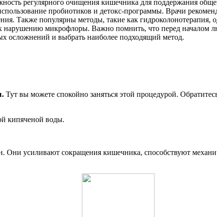
жность регулярного очищения кишечника для поддержания общего
спользование пробиотиков и детокс-программы. Врачи рекоменд
я. Также популярны методы, такие как гидроколонотерапия, о
и к нарушению микрофлоры. Важно помнить, что перед началом
ных осложнений и выбрать наиболее подходящий метод.
.
Тут вы можете спокойно заняться этой процедурой. Обратитесь 
ой кипяченой воды.
н. Они усиливают сокращения кишечника, способствуют механи