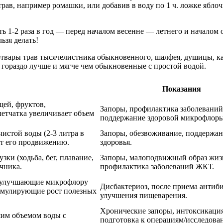
трав, например ромашки, или добавив в воду по 1 ч. ложке яблоч
1-2 раза в год — перед началом весенне — летнего и началом ос
ьзя делать!
отвары трав тысячелистника обыкновенного, шалфея, душицы, к
 гораздо лучше и мягче чем обыкновенные с простой водой.
Показания
щей, фруктов,
Запоры, профилактика заболевани
етчатка увеличивает объем
поддержание здоровой микрофлоры
истой воды (2-3 литра в
Запоры, обезвоживание, поддержа
ует его продвижению.
здоровья.
ки (ходьба, бег, плавание,
Запоры, малоподвижный образ жиз
чника.
профилактика заболеваний ЖКТ.
 улучшающие микрофлору
Дисбактериоз, после приема антиби
имулирующие рост полезных
улучшения пищеварения.
Хронические запоры, интоксикация
им объемом воды с
подготовка к операциям/исследова