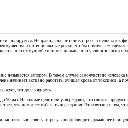
 игнорируется. Неправильное питание, стресс и недостаток физ
реимущества и потенциальные риски, чтобы помочь вам сделать
укреплению иммунной системы, повышению уровня энергии и у
яние называется запором. В таком случае самочувствие человека
чень начинает активно работать, очищая кровь от токсинов, а п
о жует, тот долго живет».
о 50 раз. Народные целители утверждают, что глотать продукт не
рее, что помогает избежать переедания. Это связано с тем, чт
и настоятельно советуют регулярно проводить домашнее очищен