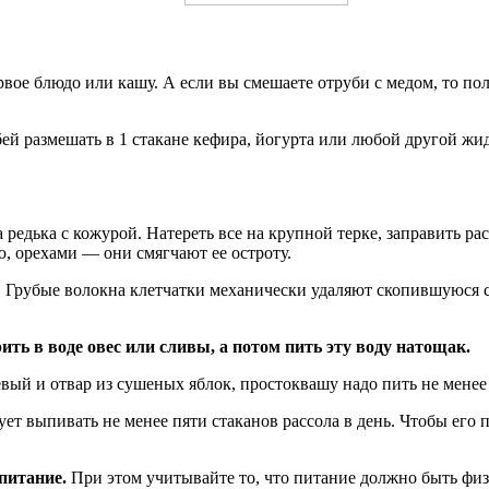
первое блюдо или кашу. А если вы смешаете отруби с медом, то п
ей размешать в 1 стакане кефира, йогурта или любой другой жид
 редька с кожурой. Натереть все на крупной терке, заправить р
ю, орехами — они смягчают ее остроту.
 Грубые волокна клетчатки механически удаляют скопившуюся сли
ть в воде овес или сливы, а потом пить эту воду натощак.
ый и отвар из сушеных яблок, простоквашу надо пить не менее п
ет выпивать не менее пяти стаканов рассола в день. Чтобы его
 питание.
При этом учитывайте то, что питание должно быть ф