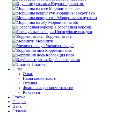
Круги под глазами
Морщины на шее
Морщины вокруг губ
Морщины вокруг глаз
Морщины на лбу
Носослёзная борозда
Носогубные складки
Коррекция скул
Мезонити
Увеличение губ
Коррекция шеи
Коррекция носа
Карбокситерапия
Пилинг
O нас
O нас
Наши косметологи
Отзывы
Франшиза для косметологов
Контакты
Статьи
Галерея
Цены
Отзывы