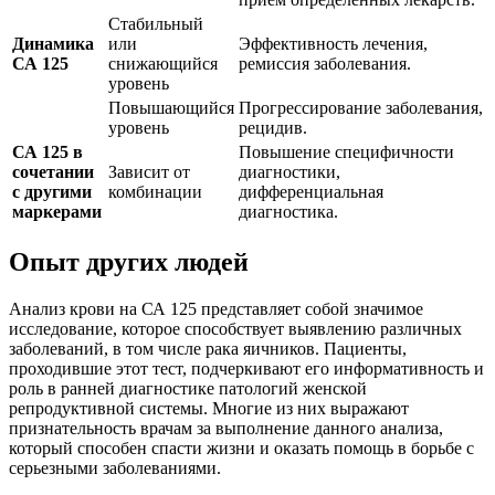
Стабильный
Динамика
или
Эффективность лечения,
СА 125
снижающийся
ремиссия заболевания.
уровень
Повышающийся
Прогрессирование заболевания,
уровень
рецидив.
СА 125 в
Повышение специфичности
сочетании
Зависит от
диагностики,
с другими
комбинации
дифференциальная
маркерами
диагностика.
Опыт других людей
Анализ крови на СА 125 представляет собой значимое
исследование, которое способствует выявлению различных
заболеваний, в том числе рака яичников. Пациенты,
проходившие этот тест, подчеркивают его информативность и
роль в ранней диагностике патологий женской
репродуктивной системы. Многие из них выражают
признательность врачам за выполнение данного анализа,
который способен спасти жизни и оказать помощь в борьбе с
серьезными заболеваниями.