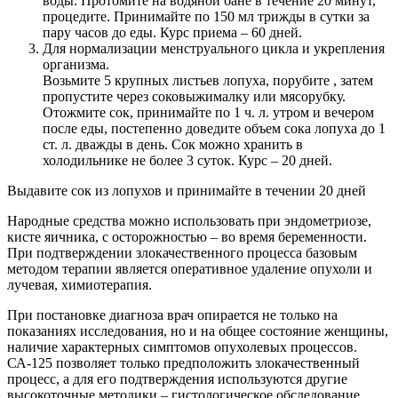
воды. Протомите на водяной бане в течение 20 минут,
процедите. Принимайте по 150 мл трижды в сутки за
пару часов до еды. Курс приема – 60 дней.
Для нормализации менструального цикла и укрепления
организма.
Возьмите 5 крупных листьев лопуха, порубите , затем
пропустите через соковыжималку или мясорубку.
Отожмите сок, принимайте по 1 ч. л. утром и вечером
после еды, постепенно доведите объем сока лопуха до 1
ст. л. дважды в день. Сок можно хранить в
холодильнике не более 3 суток. Курс – 20 дней.
Выдавите сок из лопухов и принимайте в течении 20 дней
Народные средства можно использовать при эндометриозе,
кисте яичника, с осторожностью – во время беременности.
При подтверждении злокачественного процесса базовым
методом терапии является оперативное удаление опухоли и
лучевая, химиотерапия.
При постановке диагноза врач опирается не только на
показаниях исследования, но и на общее состояние женщины,
наличие характерных симптомов опухолевых процессов.
СА-125 позволяет только предположить злокачественный
процесс, а для его подтверждения используются другие
высокоточные методики – гистологическое обследование