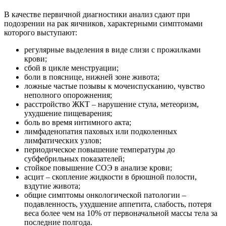
В качестве первичной диагностики анализ сдают при
подозрении на рак яичников, характерными симптомами
которого выступают:
регулярные выделения в виде слизи с прожилками
крови;
сбой в цикле менструации;
боли в пояснице, нижней зоне живота;
ложные частые позывы к мочеиспусканию, чувство
неполного опорожнения;
расстройство ЖКТ – нарушение стула, метеоризм,
ухудшение пищеварения;
боль во время интимного акта;
лимфаденопатия паховых или подколенных
лимфатических узлов;
периодическое повышение температуры до
субфебрильных показателей;
стойкое повышение СОЭ в анализе крови;
асцит – скопление жидкости в брюшной полости,
вздутие живота;
общие симптомы онкологической патологии –
подавленность, ухудшение аппетита, слабость, потеря
веса более чем на 10% от первоначальной массы тела за
последние полгода.