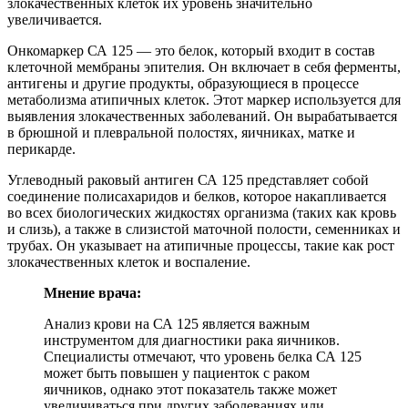
злокачественных клеток их уровень значительно
увеличивается.
Онкомаркер СА 125 — это белок, который входит в состав
клеточной мембраны эпителия. Он включает в себя ферменты,
антигены и другие продукты, образующиеся в процессе
метаболизма атипичных клеток. Этот маркер используется для
выявления злокачественных заболеваний. Он вырабатывается
в брюшной и плевральной полостях, яичниках, матке и
перикарде.
Углеводный раковый антиген СА 125 представляет собой
соединение полисахаридов и белков, которое накапливается
во всех биологических жидкостях организма (таких как кровь
и слизь), а также в слизистой маточной полости, семенниках и
трубах. Он указывает на атипичные процессы, такие как рост
злокачественных клеток и воспаление.
Мнение врача:
Анализ крови на СА 125 является важным
инструментом для диагностики рака яичников.
Специалисты отмечают, что уровень белка СА 125
может быть повышен у пациенток с раком
яичников, однако этот показатель также может
увеличиваться при других заболеваниях или