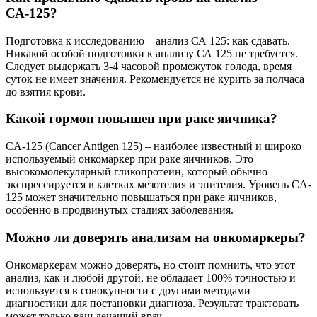
СА-125?
Подготовка к исследованию – анализ СА 125: как сдавать.
Никакой особой подготовки к анализу СА 125 не требуется.
Следует выдержать 3-4 часовой промежуток голода, время
суток не имеет значения. Рекомендуется не курить за полчаса
до взятия крови.
Какой гормон повышен при раке яичника?
CA-125 (Cancer Antigen 125) – наиболее известный и широко
используемый онкомаркер при раке яичников. Это
высокомолекулярный гликопротеин, который обычно
экспрессируется в клетках мезотелия и эпителия. Уровень CA-
125 может значительно повышаться при раке яичников,
особенно в продвинутых стадиях заболевания.
Можно ли доверять анализам на онкомаркеры?
Онкомаркерам можно доверять, но стоит помнить, что этот
анализ, как и любой другой, не обладает 100% точностью и
используется в совокупности с другими методами
диагностики для постановки диагноза. Результат трактовать
может только ваш лечащий врач.