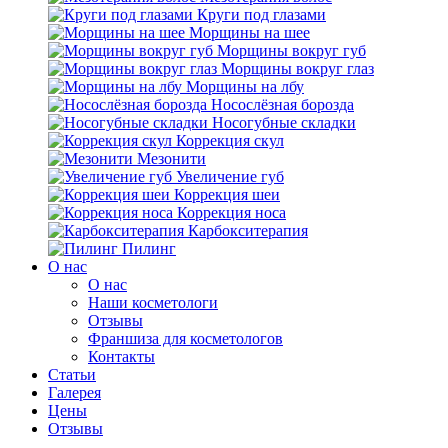
Круги под глазами
Морщины на шее
Морщины вокруг губ
Морщины вокруг глаз
Морщины на лбу
Носослёзная борозда
Носогубные складки
Коррекция скул
Мезонити
Увеличение губ
Коррекция шеи
Коррекция носа
Карбокситерапия
Пилинг
O нас
O нас
Наши косметологи
Отзывы
Франшиза для косметологов
Контакты
Статьи
Галерея
Цены
Отзывы