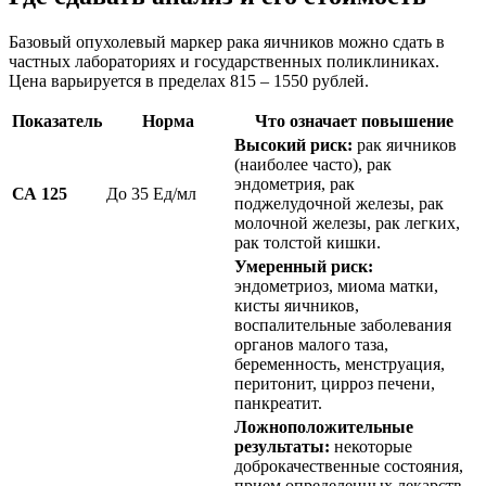
Базовый опухолевый маркер рака яичников можно сдать в
частных лабораториях и государственных поликлиниках.
Цена варьируется в пределах 815 – 1550 рублей.
Показатель
Норма
Что означает повышение
Высокий риск:
рак яичников
(наиболее часто), рак
эндометрия, рак
СА 125
До 35 Ед/мл
поджелудочной железы, рак
молочной железы, рак легких,
рак толстой кишки.
Умеренный риск:
эндометриоз, миома матки,
кисты яичников,
воспалительные заболевания
органов малого таза,
беременность, менструация,
перитонит, цирроз печени,
панкреатит.
Ложноположительные
результаты:
некоторые
доброкачественные состояния,
прием определенных лекарств.