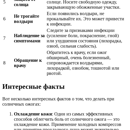
5
солнце. Носите свободную одежду,
солнца
закрывающую обожженные участки.
Если появились волдыри, не
Не трогайте
6
прокалывайте их. Это может привести
волдыри
к инфекции.
Следите за признаками инфекции
Наблюдение за
(усиление боли, покраснение, гной)
7
симптомами
или ухудшения состояния (лихорадка,
озноб, сильная слабость).
Обратитесь к врачу, если ожог
обширный, очень болезненный,
Обращение к
8
сопровождается волдырями,
врачу
лихорадкой, ознобом, тошнотой или
рвотой.
Интересные факты
Вот несколько интересных фактов о том, что делать при
солнечных ожогах:
Охлаждение кожи
: Один из самых эффективных
способов облегчить боль от солнечного ожога — это
охлаждение кожи. Применение холодных компрессов
или принятие прохладного душа может значительно