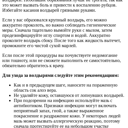
это может вызвать боль и привести к воспалению рубцов.
Избегайте касания волдырей грязными руками.
Если у вас образовался крупный волдырь, его можно
аккуратно проколоть, но важно соблюдать гигиенические
меры. Сначала тщательно вымойте руки с мылом, затем
продезинфицируйте иглу спиртом и водой. Аккуратно
проколите волдырь сбоку. После того как жидкость вытечет,
промокните его чистой сухой марлей.
Если после этой процедуры вы почувствуете недомогание
или тошноту, или не сможете выполнить ее самостоятельно,
обязательно обратитесь к врачу.
Для ухода за волдырями следуйте этим рекомендациям:
Как и в предыдущем шаге, наносите на пораженную
область сок алоэ вера.
Не удаляйте кожу, оставшуюся от лопнувших волдырей.
При подозрении на инфекцию используйте мазь с
антибиотиком. Признаки инфекции могут включать
неприятный запах, гной, а также выраженное
покраснение и раздражение кожи. У некоторых людей
мазь может вызвать аллергическую реакцию, поэтому
сначала протестируйте ее на небольшом участке