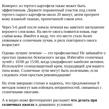
Компресс из тертого картофеля также может быть
эффективным. Держите пораженный участок под слоем
тертого сырого картофеля около 20 минут, затем протрите
кожу влажной тканью, пропитанной соком алоэ.
Через 5-6 дней после начала лечения вы заметите шелушение
верхнего слоя кожи. На месте ожога появится новая, еще
слабая кожа. Имейте в виду, что это место стало более
уязвимым к солнечным лучам, и риск повторного ожога
возрастает.
Однако лучшее лечение — это профилактика! Не забывайте о
простых правилах безопасного загара. Избегайте солнечных
лучей с 10:00 до 15:00, когда ультрафиолет наиболее активен.
Используйте солнцезащитный крем, подходящий для вашего
типа кожи. Солнечные лучи могут быть полезными, если
следовать этим простым рекомендациям!
На этом завершаю статью и надеюсь, что предложенные 8
методов помогут вам избежать неприятностей, связанных с
солнечными ожогами.
А в видео ниже фитотерапевт расскажет
что делать при
солнечных ожогах
в домашних условиях: