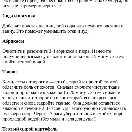
распылите спрей). Не беспокойтесь о резком запахе уксуса, он
исчезнет примерно через час.
Сода и овсянка
Добавьте полстакана пищевой соды или немного овсянки в
ванну. Это поможет уменьшить отек и зуд.
Абрикосы
Очистите и разомните 3-4 абрикоса в пюре. Нанесите
получившуюся массу на ожог и оставьте на 15 минут. Затем
смойте теплой водой.
Творог
Компрессы с творогом — это быстрый и простой способ
облегчить боль от ожогов. Сначала смочите чистую ткань
водой и приложите к коже на 15-20 минут. Затем снимите
ткань, нанесите творог на ожог (старайтесь покрыть всю
область) и снова закройте тканью. Она должна оставаться
влажной в течение 2-3 часов. Для этого удобно использовать
пульверизатор. Через 2-3 часа уберите ткань и смойте творог
прохладной водой (без мыла и геля для душа!).
Тертый сырой картофель