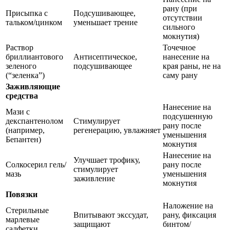
рану (при
Присыпка с
Подсушивающее,
отсутствии
тальком/цинком
уменьшает трение
сильного
мокнутия)
Раствор
Точечное
бриллиантового
Антисептическое,
нанесение на
зеленого
подсушивающее
края раны, не на
(“зеленка”)
саму рану
Заживляющие
средства
Нанесение на
Мази с
подсушенную
декспантенолом
Стимулирует
рану после
(например,
регенерацию, увлажняет
уменьшения
Бепантен)
мокнутия
Нанесение на
Улучшает трофику,
Солкосерил гель/
рану после
стимулирует
мазь
уменьшения
заживление
мокнутия
Повязки
Наложение на
Стерильные
Впитывают экссудат,
рану, фиксация
марлевые
защищают
бинтом/
салфетки