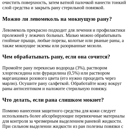
очистить поверхность, затем ватной палочкой нанести тонкий
слой средства и закрыть рану стерильной повязкой.
Можно ли левомеколь на мокнущую рану?
Левомеколь прекрасно подходит для лечения и профилактики
пролежней у лежачих больных. Мазью можно обрабатывать
гнойные прыщи, любые порезы, колотые или рваные раны, а
также мокнущие экземы или разорванные мозоли.
Чем обрабатывать рану, если она сочится?
Промойте рану перекисью водорода (3%), раствором
хлоргексидина или фурацилина (0,5%) или раствором
марганцовки розового цвета (его нужно процедить через
марлю). Осушите рану салфеткой. Обработайте кожу вокруг
раны антисептиком и наложите стерильную повязку.
Что делать, если рана слишком мокнет?
Помимо нанесения защитного средства для кожи следует
использовать более абсорбирующие перевязочные материалы
для контроля за чрезмерным выделением раневой жидкости.
При сильном выделении жидкости из ран полезны повязки с