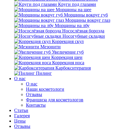
Круги под глазами
Морщины на шее
Морщины вокруг губ
Морщины вокруг глаз
Морщины на лбу
Носослёзная борозда
Носогубные складки
Коррекция скул
Мезонити
Увеличение губ
Коррекция шеи
Коррекция носа
Карбокситерапия
Пилинг
O нас
O нас
Наши косметологи
Отзывы
Франшиза для косметологов
Контакты
Статьи
Галерея
Цены
Отзывы