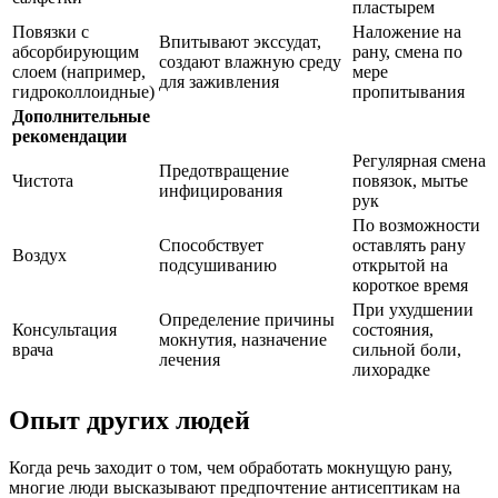
пластырем
Повязки с
Наложение на
Впитывают экссудат,
абсорбирующим
рану, смена по
создают влажную среду
слоем (например,
мере
для заживления
гидроколлоидные)
пропитывания
Дополнительные
рекомендации
Регулярная смена
Предотвращение
Чистота
повязок, мытье
инфицирования
рук
По возможности
Способствует
оставлять рану
Воздух
подсушиванию
открытой на
короткое время
При ухудшении
Определение причины
Консультация
состояния,
мокнутия, назначение
врача
сильной боли,
лечения
лихорадке
Опыт других людей
Когда речь заходит о том, чем обработать мокнущую рану,
многие люди высказывают предпочтение антисептикам на