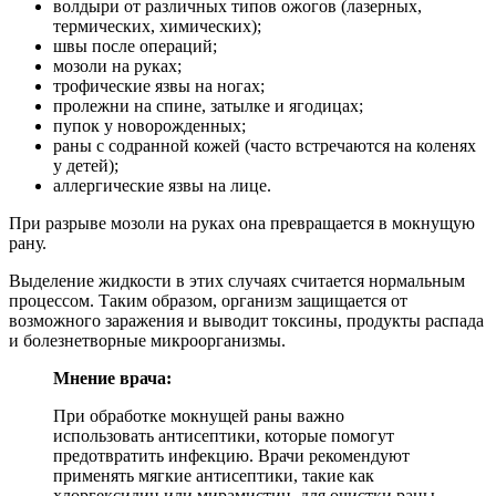
волдыри от различных типов ожогов (лазерных,
термических, химических);
швы после операций;
мозоли на руках;
трофические язвы на ногах;
пролежни на спине, затылке и ягодицах;
пупок у новорожденных;
раны с содранной кожей (часто встречаются на коленях
у детей);
аллергические язвы на лице.
При разрыве мозоли на руках она превращается в мокнущую
рану.
Выделение жидкости в этих случаях считается нормальным
процессом. Таким образом, организм защищается от
возможного заражения и выводит токсины, продукты распада
и болезнетворные микроорганизмы.
Мнение врача:
При обработке мокнущей раны важно
использовать антисептики, которые помогут
предотвратить инфекцию. Врачи рекомендуют
применять мягкие антисептики, такие как
хлоргексидин или мирамистин, для очистки раны.