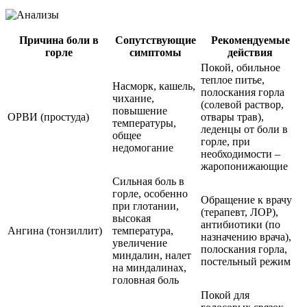
Причина боли в
Сопутствующие
Рекомендуемые
горле
симптомы
действия
Покой, обильное
теплое питье,
Насморк, кашель,
полоскания горла
чихание,
(солевой раствор,
повышение
ОРВИ (простуда)
отвары трав),
температуры,
леденцы от боли в
общее
горле, при
недомогание
необходимости –
жаропонижающие
Сильная боль в
горле, особенно
Обращение к врачу
при глотании,
(терапевт, ЛОР),
высокая
антибиотики (по
Ангина (тонзиллит)
температура,
назначению врача),
увеличение
полоскания горла,
миндалин, налет
постельный режим
на миндалинах,
головная боль
Покой для