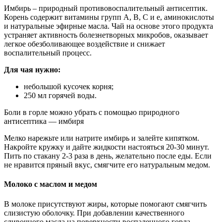
Имбирь – природный противовоспалительный антисептик.
Корень содержит витамины групп А, В, С и е, аминокислоты
и натуральные эфирные масла. Чай на основе этого продукта
устраняет активность болезнетворных микробов, оказывает
легкое обезболивающее воздействие и снижает
воспалительный процесс.
Для чая нужно:
небольшой кусочек корня;
250 мл горячей воды.
Боли в горле можно убрать с помощью природного
антисептика — имбиря
Мелко нарежьте или натрите имбирь и залейте кипятком.
Накройте кружку и дайте жидкости настояться 20-30 минут.
Пить по стакану 2-3 раза в день, желательно после еды. Если
не нравится пряный вкус, смягчите его натуральным медом.
Молоко с маслом и медом
В молоке присутствуют жиры, которые помогают смягчить
слизистую оболочку. При добавлении качественного
сливочного масла на поверхности воспаленного горла