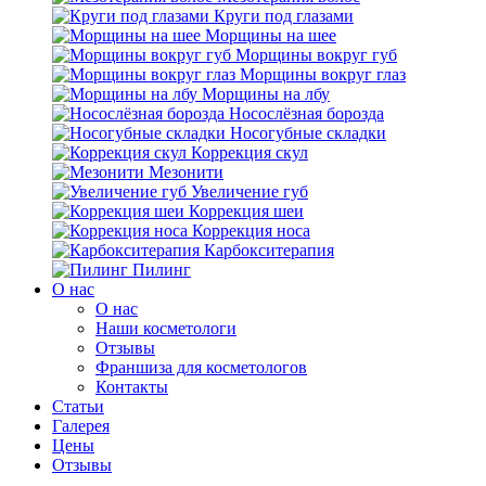
Круги под глазами
Морщины на шее
Морщины вокруг губ
Морщины вокруг глаз
Морщины на лбу
Носослёзная борозда
Носогубные складки
Коррекция скул
Мезонити
Увеличение губ
Коррекция шеи
Коррекция носа
Карбокситерапия
Пилинг
O нас
O нас
Наши косметологи
Отзывы
Франшиза для косметологов
Контакты
Статьи
Галерея
Цены
Отзывы