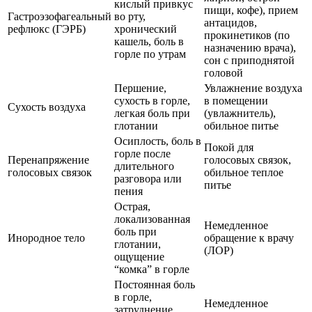
кислый привкус
пищи, кофе), прием
Гастроэзофагеальный
во рту,
антацидов,
рефлюкс (ГЭРБ)
хронический
прокинетиков (по
кашель, боль в
назначению врача),
горле по утрам
сон с приподнятой
головой
Першение,
Увлажнение воздуха
сухость в горле,
в помещении
Сухость воздуха
легкая боль при
(увлажнитель),
глотании
обильное питье
Осиплость, боль в
Покой для
горле после
Перенапряжение
голосовых связок,
длительного
голосовых связок
обильное теплое
разговора или
питье
пения
Острая,
локализованная
Немедленное
боль при
Инородное тело
обращение к врачу
глотании,
(ЛОР)
ощущение
“комка” в горле
Постоянная боль
в горле,
Немедленное
затруднение