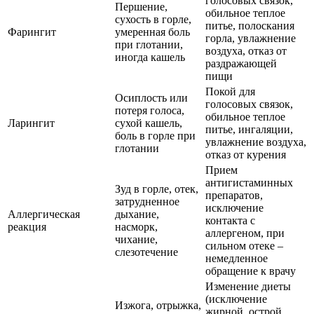
голосовых связок,
Першение,
обильное теплое
сухость в горле,
питье, полоскания
Фарингит
умеренная боль
горла, увлажнение
при глотании,
воздуха, отказ от
иногда кашель
раздражающей
пищи
Покой для
Осиплость или
голосовых связок,
потеря голоса,
обильное теплое
Ларингит
сухой кашель,
питье, ингаляции,
боль в горле при
увлажнение воздуха,
глотании
отказ от курения
Прием
антигистаминных
Зуд в горле, отек,
препаратов,
затрудненное
исключение
Аллергическая
дыхание,
контакта с
реакция
насморк,
аллергеном, при
чихание,
сильном отеке –
слезотечение
немедленное
обращение к врачу
Изменение диеты
(исключение
Изжога, отрыжка,
жирной, острой