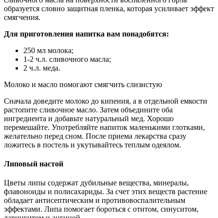
образуется словно защитная пленка, которая усиливает эффект
смягчения.
Для приготовления напитка вам понадобятся:
250 мл молока;
1-2 ч.л. сливочного масла;
2 ч.л. меда.
Молоко и масло помогают смягчить слизистую
Сначала доведите молоко до кипения, а в отдельной емкости
растопите сливочное масло. Затем объедините оба
ингредиента и добавьте натуральный мед. Хорошо
перемешайте. Употребляйте напиток маленькими глотками,
желательно перед сном. После приема лекарства сразу
ложитесь в постель и укутывайтесь теплым одеялом.
Липовый настой
Цветы липы содержат дубильные вещества, минералы,
флавоноиды и полисахариды. За счет этих веществ растение
обладает антисептическим и противовоспалительным
эффектами. Липа помогает бороться с отитом, синуситом,
ларингитом и ангиной.