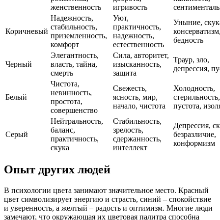
женственность
игривость
сентименталь
Надежность,
Уют,
Уныние, скук
стабильность,
практичность,
Коричневый
консерватизм
приземленность,
надежность,
бедность
комфорт
естественность
Элегантность,
Сила, авторитет,
Траур, зло,
Черный
власть, тайна,
изысканность,
депрессия, пу
смерть
защита
Чистота,
Свежесть,
Холодность,
невинность,
Белый
ясность, мир,
стерильность,
простота,
начало, чистота
пустота, изол
совершенство
Нейтральность,
Стабильность,
Депрессия, ск
баланс,
зрелость,
Серый
безразличие,
практичность,
сдержанность,
конформизм
скука
интеллект
Опыт других людей
В психологии цвета занимают значительное место. Красный
цвет символизирует энергию и страсть, синий – спокойствие
и уверенность, а желтый – радость и оптимизм. Многие люди
замечают, что окружающая их цветовая палитра способна