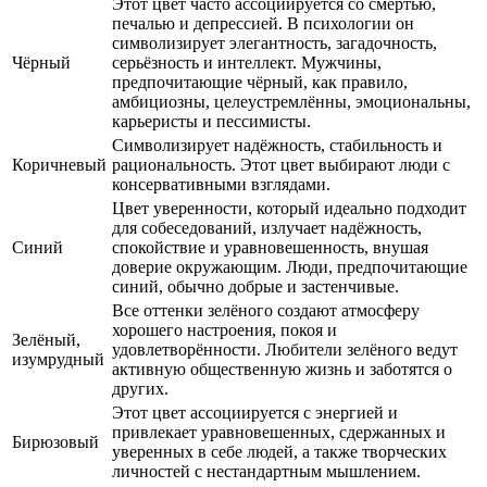
Этот цвет часто ассоциируется со смертью,
печалью и депрессией. В психологии он
символизирует элегантность, загадочность,
Чёрный
серьёзность и интеллект. Мужчины,
предпочитающие чёрный, как правило,
амбициозны, целеустремлённы, эмоциональны,
карьеристы и пессимисты.
Символизирует надёжность, стабильность и
Коричневый
рациональность. Этот цвет выбирают люди с
консервативными взглядами.
Цвет уверенности, который идеально подходит
для собеседований, излучает надёжность,
Синий
спокойствие и уравновешенность, внушая
доверие окружающим. Люди, предпочитающие
синий, обычно добрые и застенчивые.
Все оттенки зелёного создают атмосферу
хорошего настроения, покоя и
Зелёный,
удовлетворённости. Любители зелёного ведут
изумрудный
активную общественную жизнь и заботятся о
других.
Этот цвет ассоциируется с энергией и
привлекает уравновешенных, сдержанных и
Бирюзовый
уверенных в себе людей, а также творческих
личностей с нестандартным мышлением.