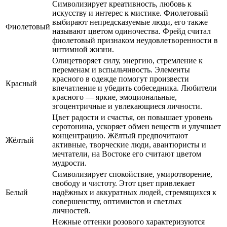
Символизирует креативность, любовь к
искусству и интерес к мистике. Фиолетовый
выбирают непредсказуемые люди, его также
Фиолетовый
называют цветом одиночества. Фрейд считал
фиолетовый признаком неудовлетворенности в
интимной жизни.
Олицетворяет силу, энергию, стремление к
переменам и вспыльчивость. Элементы
красного в одежде помогут произвести
Красный
впечатление и убедить собеседника. Любители
красного — яркие, эмоциональные,
эгоцентричные и увлекающиеся личности.
Цвет радости и счастья, он повышает уровень
серотонина, ускоряет обмен веществ и улучшает
концентрацию. Жёлтый предпочитают
Жёлтый
активные, творческие люди, авантюристы и
мечтатели, на Востоке его считают цветом
мудрости.
Символизирует спокойствие, умиротворение,
свободу и чистоту. Этот цвет привлекает
Белый
надёжных и аккуратных людей, стремящихся к
совершенству, оптимистов и светлых
личностей.
Нежные оттенки розового характеризуются