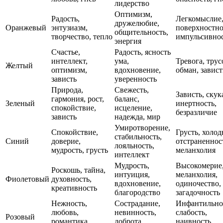
лидерство
Оптимизм,
Радость,
Легкомыслие
дружелюбие,
Оранжевый
энтузиазм,
поверхностно
общительность,
творчество, тепло
импульсивно
энергия
Счастье,
Радость, ясность
интеллект,
ума,
Тревога, трус
Желтый
оптимизм,
вдохновение,
обман, завист
зависть
уверенность
Природа,
Свежесть,
Зависть, скук
гармония, рост,
баланс,
Зеленый
инертность,
спокойствие,
исцеление,
безразличие
зависть
надежда, мир
Умиротворение,
Спокойствие,
Грусть, холод
стабильность,
Синий
доверие,
отстраненнос
лояльность,
мудрость, грусть
меланхолия
интеллект
Мудрость,
Высокомерие
Роскошь, тайна,
интуиция,
меланхолия,
Фиолетовый
духовность,
вдохновение,
одиночество,
креативность
благородство
загадочность
Нежность,
Сострадание,
Инфантильно
любовь,
невинность,
слабость,
Розовый
романтика,
доброта,
наивность,