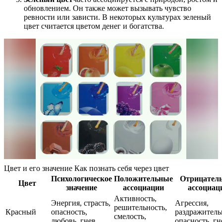
обновлением. Он также может вызывать чувство
ревности или зависти. В некоторых культурах зеленый
цвет считается цветом денег и богатства.
Цвет и его значение Как познать себя через цвет
Психологическое
Положительные
Отрицател
Цвет
значение
ассоциации
ассоциац
Активность,
Энергия, страсть,
Агрессия,
решительность,
Красный
опасность,
раздражитель
смелость,
любовь, гнев
опасность, гн