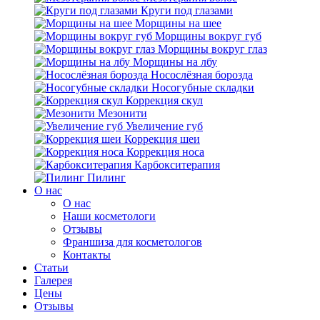
Круги под глазами
Морщины на шее
Морщины вокруг губ
Морщины вокруг глаз
Морщины на лбу
Носослёзная борозда
Носогубные складки
Коррекция скул
Мезонити
Увеличение губ
Коррекция шеи
Коррекция носа
Карбокситерапия
Пилинг
O нас
O нас
Наши косметологи
Отзывы
Франшиза для косметологов
Контакты
Статьи
Галерея
Цены
Отзывы