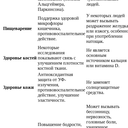
Альцгеймера,
людей.
Паркинсона).
У некоторых людей
Поддержка здоровой
может вызывать
микрофлоры
раздражение желудк
Пищеварение
кишечника,
или изжогу, особенн
противовоспалительное
при употреблении
действие.
натощак.
Некоторые
Не является
исследования
основным
Здоровье костей
показывают связь с
источником кальция
улучшением плотности
или витамина D.
костной ткани.
Антиоксидантная
защита от УФ-
Не заменяет
излучения,
Здоровье кожи
солнцезащитные
противовоспалительное
средства.
действие, улучшение
эластичности.
Может вызывать
бессонницу,
нервозность,
головные боли,
Повышение бодрости,
учащенное