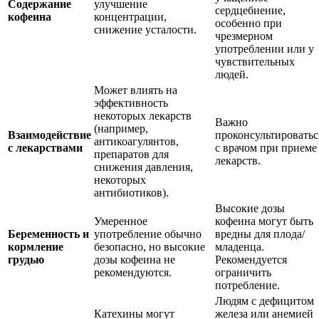
Содержание
улучшение
сердцебиение,
кофеина
концентрации,
особенно при
снижение усталости.
чрезмерном
употреблении или у
чувствительных
людей.
Может влиять на
эффективность
некоторых лекарств
Важно
(например,
Взаимодействие
проконсультироватьс
антикоагулянтов,
с лекарствами
с врачом при приеме
препаратов для
лекарств.
снижения давления,
некоторых
антибиотиков).
Высокие дозы
Умеренное
кофеина могут быть
Беременность и
употребление обычно
вредны для плода/
кормление
безопасно, но высокие
младенца.
грудью
дозы кофеина не
Рекомендуется
рекомендуются.
ограничить
потребление.
Людям с дефицитом
Катехины могут
железа или анемией