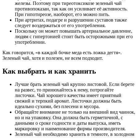
железы. Поэтому при тиреотоксикозе зеленый чай
противопоказан, так как он усиливает её активность.
При гипотиреозе, наоборот, его можно пить.
При артритах, подагре и разрушении суставов также
следует воздержаться от его употребления.
Поскольку он может повышать артериальное давление,
людям с гипертонией стоит быть осторожными при его
употреблении.
Как говорится, «в каждой бочке меда есть ложка дегтя».
Зеленый чай, хотя и полезен, не всем подходит.
Как выбрать и как хранить
Лучше брать зеленый чай крупно листовой. Если берете
на развес, то принюхайтесь к нему, потрогайте
листочки. Чай хорошего качества имеет приятный
свежий и терпкий аромат. Листочки должны быть
идеально сухими, без плесени и мусора.
Обращайте внимание не только на внешний вид чаинок,
но и на упаковку. Она должна быть герметичной, с
данными о сроке годности и даты выпуска, иметь
маркировку и наименование фирмы производителя.
Зеленый чай необходимо хранить в темноте, в холодном