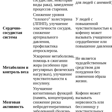
сосудистые, некоторые
для людей с анемией)
виды рака), замедление
процессов старения.
Снижение уровня
“плохого” холестерина
У людей с
(ЛПНП), улучшение
повышенной
Сердечно-
эластичности сосудов,
чувствительностью к
сосудистая
снижение
кофеину может
система
артериального
вызывать учащенное
давления,
сердцебиение или
профилактика
повышение давления
атеросклероза.
Ускорение метаболизма,
Не является
помощь в сжигании
чудодейственным
жира (особенно при
Метаболизм и
средством для
регулярных физических
контроль веса
похудения без
нагрузках), улучшение
изменения образа
чувствительности к
жизни.
инсулину.
Улучшение
когнитивных функций
Кофеин может
(память, концентрация),
вызывать
Мозговая
снижение риска
нервозность или
активность
нейродегенеративных
бессонницу у
заболеваний (болезнь
чувствительных