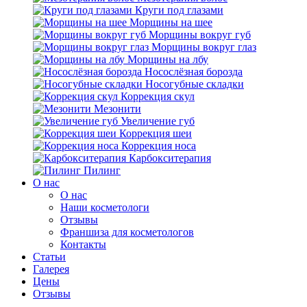
Круги под глазами
Морщины на шее
Морщины вокруг губ
Морщины вокруг глаз
Морщины на лбу
Носослёзная борозда
Носогубные складки
Коррекция скул
Мезонити
Увеличение губ
Коррекция шеи
Коррекция носа
Карбокситерапия
Пилинг
O нас
O нас
Наши косметологи
Отзывы
Франшиза для косметологов
Контакты
Статьи
Галерея
Цены
Отзывы