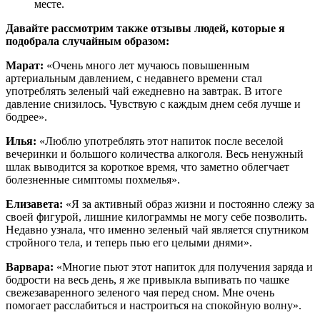
месте.
Давайте рассмотрим также отзывы людей, которые я
подобрала случайным образом:
Марат:
«Очень много лет мучаюсь повышенным
артериальным давлением, с недавнего времени стал
употреблять зеленый чай ежедневно на завтрак. В итоге
давление снизилось. Чувствую с каждым днем себя лучше и
бодрее».
Илья:
«Люблю употреблять этот напиток после веселой
вечеринки и большого количества алкоголя. Весь ненужный
шлак выводится за короткое время, что заметно облегчает
болезненные симптомы похмелья».
Елизавета:
«Я за активный образ жизни и постоянно слежу за
своей фигурой, лишние килограммы не могу себе позволить.
Недавно узнала, что именно зеленый чай является спутником
стройного тела, и теперь пью его целыми днями».
Варвара:
«Многие пьют этот напиток для получения заряда и
бодрости на весь день, я же привыкла выпивать по чашке
свежезаваренного зеленого чая перед сном. Мне очень
помогает расслабиться и настроиться на спокойную волну».