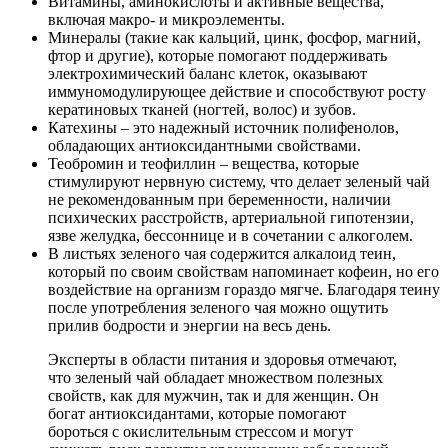
Витамины, аминокислоты и активные вещества,
включая макро- и микроэлементы.
Минералы (такие как кальций, цинк, фосфор, магний,
фтор и другие), которые помогают поддерживать
электрохимический баланс клеток, оказывают
иммуномодулирующее действие и способствуют росту
кератиновых тканей (ногтей, волос) и зубов.
Катехины – это надежный источник полифенолов,
обладающих антиоксидантными свойствами.
Теобромин и теофиллин – вещества, которые
стимулируют нервную систему, что делает зеленый чай
не рекомендованным при беременности, наличии
психических расстройств, артериальной гипотензии,
язве желудка, бессоннице и в сочетании с алкоголем.
В листьях зеленого чая содержится алкалоид теин,
который по своим свойствам напоминает кофеин, но его
воздействие на организм гораздо мягче. Благодаря теину
после употребления зеленого чая можно ощутить
прилив бодрости и энергии на весь день.
Эксперты в области питания и здоровья отмечают,
что зеленый чай обладает множеством полезных
свойств, как для мужчин, так и для женщин. Он
богат антиоксидантами, которые помогают
бороться с окислительным стрессом и могут