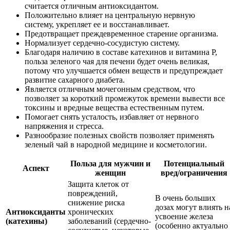
считается отличным антиоксидантом.
Положительно влияет на центральную нервную
систему, укрепляет ее и восстанавливает.
Предотвращает преждевременное старение организма.
Нормализует сердечно-сосудистую систему.
Благодаря наличию в составе катехинов и витамина P,
польза зеленого чая для печени будет очень великая,
потому что улучшается обмен веществ и предупреждает
развитие сахарного диабета.
Является отличным мочегонным средством, что
позволяет за короткий промежуток времени вывести все
токсины и вредные вещества естественным путем.
Помогает снять усталость, избавляет от нервного
напряжения и стресса.
Разнообразие полезных свойств позволяет применять
зеленый чай в народной медицине и косметологии.
Польза для мужчин и
Потенциальный
Аспект
женщин
вред/ограничения
Защита клеток от
повреждений,
В очень больших
снижение риска
дозах могут влиять н
Антиоксиданты
хронических
усвоение железа
(катехины)
заболеваний (сердечно-
(особенно актуально