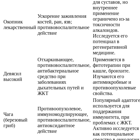
для суставов, но
внутреннее
применение
Ускорение заживления
ограничено из-за
Окопник
костей, ран, язв;
токсичности
лекарственный
противовоспалительное
алкалоидов.
действие
Исследуется его
потенциал в
регенеративной
медицине.
Отхаркивающее,
Применяется в
противовоспалительное,
фитотерапии при
антибактериальное
кашле, бронхите.
Девясил
средство при
Изучаются его
высокий
заболеваниях
антимикробные и
дыхательных путей и
противоопухолевые
ЖКТ
свойства.
Популярный адаптоге
используется для
Противоопухолевое,
поддержания
Чага
иммуномодулирующее,
иммунитета, при
(березовый
противовоспалительное,
проблемах с ЖКТ.
гриб)
антиоксидантное
Активно исследуется
действие
как потенциальное
средство в онкологии