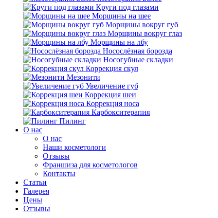
Круги под глазами
Морщины на шее
Морщины вокруг губ
Морщины вокруг глаз
Морщины на лбу
Носослёзная борозда
Носогубные складки
Коррекция скул
Мезонити
Увеличение губ
Коррекция шеи
Коррекция носа
Карбокситерапия
Пилинг
O нас
O нас
Наши косметологи
Отзывы
Франшиза для косметологов
Контакты
Статьи
Галерея
Цены
Отзывы