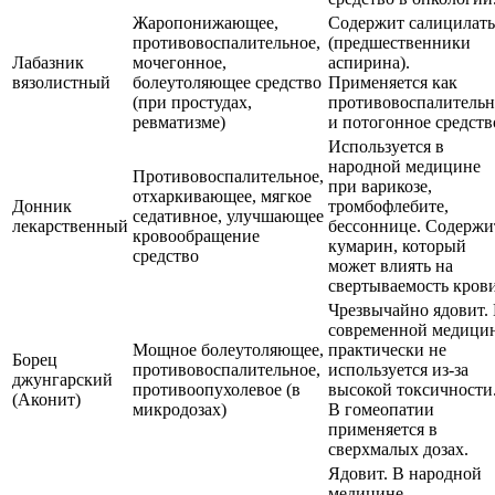
Жаропонижающее,
Содержит салицилат
противовоспалительное,
(предшественники
Лабазник
мочегонное,
аспирина).
вязолистный
болеутоляющее средство
Применяется как
(при простудах,
противовоспалительн
ревматизме)
и потогонное средств
Используется в
народной медицине
Противовоспалительное,
при варикозе,
отхаркивающее, мягкое
Донник
тромбофлебите,
седативное, улучшающее
лекарственный
бессоннице. Содержи
кровообращение
кумарин, который
средство
может влиять на
свертываемость крови
Чрезвычайно ядовит.
современной медици
Мощное болеутоляющее,
практически не
Борец
противовоспалительное,
используется из-за
джунгарский
противоопухолевое (в
высокой токсичности
(Аконит)
микродозах)
В гомеопатии
применяется в
сверхмалых дозах.
Ядовит. В народной
медицине