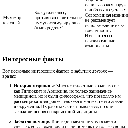
использовался наруж
при болях в суставах.
Болеутоляющее,
Современная медици
Мухомор
противовоспалительное,
не рекомендует
красный
иммуностимулирующее
использование из-за
(в микродозах)
токсичности.
Изучаются его
психоактивные
компоненты.
Интересные факты
Вот несколько интересных фактов о забытых друзьях —
врачах:
История медицины
: Многие известные врачи, такие
как Гиппократ и Авиценна, не только занимались
медициной, но и были философами, что позволяло им
рассматривать здоровье человека в контексте его жизни
и окружения. Их работы часто забываются, но они
заложили основы современной медицины.
Забытая помощь
: В истории медицины есть много
случаев, когда врачи оказывали помощь не только своим