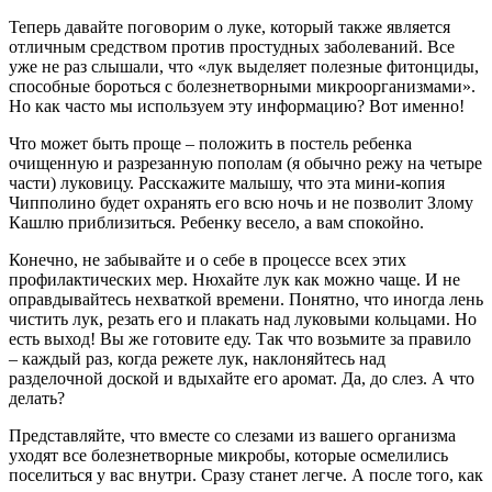
Теперь давайте поговорим о луке, который также является
отличным средством против простудных заболеваний. Все
уже не раз слышали, что «лук выделяет полезные фитонциды,
способные бороться с болезнетворными микроорганизмами».
Но как часто мы используем эту информацию? Вот именно!
Что может быть проще – положить в постель ребенка
очищенную и разрезанную пополам (я обычно режу на четыре
части) луковицу. Расскажите малышу, что эта мини-копия
Чипполино будет охранять его всю ночь и не позволит Злому
Кашлю приблизиться. Ребенку весело, а вам спокойно.
Конечно, не забывайте и о себе в процессе всех этих
профилактических мер. Нюхайте лук как можно чаще. И не
оправдывайтесь нехваткой времени. Понятно, что иногда лень
чистить лук, резать его и плакать над луковыми кольцами. Но
есть выход! Вы же готовите еду. Так что возьмите за правило
– каждый раз, когда режете лук, наклоняйтесь над
разделочной доской и вдыхайте его аромат. Да, до слез. А что
делать?
Представляйте, что вместе со слезами из вашего организма
уходят все болезнетворные микробы, которые осмелились
поселиться у вас внутри. Сразу станет легче. А после того, как