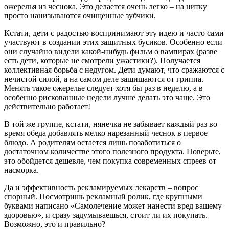
ожерелья из чеснока. Это делается очень легко – на нитку
просто нанизываются очищенные зубчики.
Кстати, дети с радостью воспринимают эту идею и часто сами
участвуют в создании этих защитных бусиков. Особенно если
они случайно видели какой-нибудь фильм о вампирах (разве
есть дети, которые не смотрели ужастики?). Получается
коллективная борьба с недугом. Дети думают, что сражаются с
нечистой силой, а на самом деле защищаются от гриппа.
Менять такое ожерелье следует хотя бы раз в неделю, а в
особенно рискованные недели лучше делать это чаще. Это
действительно работает!
В той же группе, кстати, нянечка не забывает каждый раз во
время обеда добавлять мелко нарезанный чеснок в первое
блюдо. А родителям остается лишь позаботиться о
достаточном количестве этого полезного продукта. Поверьте,
это обойдется дешевле, чем покупка современных спреев от
насморка.
Да и эффективность рекламируемых лекарств – вопрос
спорный. Посмотришь рекламный ролик, где крупными
буквами написано «Самолечение может нанести вред вашему
здоровью», и сразу задумываешься, стоит ли их покупать.
Возможно, это и правильно?