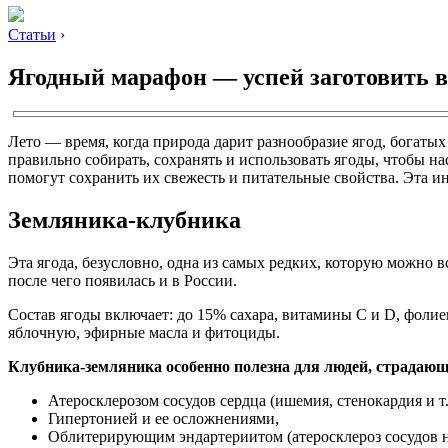
Статьи
›
Ягодный марафон — успей заготовить в
Лето — время, когда природа дарит разнообразие ягод, богаты
правильно собирать, сохранять и использовать ягоды, чтобы на
помогут сохранить их свежесть и питательные свойства. Эта и
Земляника-клубника
Эта ягода, безусловно, одна из самых редких, которую можно в
после чего появилась и в России.
Состав ягоды включает: до 15% сахара, витамины C и D, фолиев
яблочную, эфирные масла и фитоциды.
Клубника-земляника особенно полезна для людей, страдаю
Атеросклерозом сосудов сердца (ишемия, стенокардия и т.
Гипертонией и ее осложнениями,
Облитерирующим эндартериитом (атеросклероз сосудов 