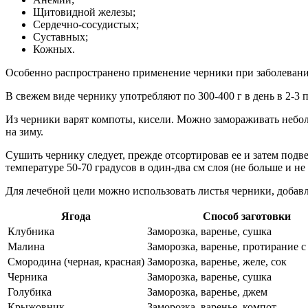
Щитовидной железы;
Сердечно-сосудистых;
Суставных;
Кожных.
Особенно распространено применение черники при заболевания
В свежем виде чернику употребляют по 300-400 г в день в 2-3 
Из черники варят компоты, кисели. Можно замораживать небол
на зиму.
Сушить чернику следует, прежде отсортировав ее и затем под
температуре 50-70 градусов в один-два см слоя (не больше и н
Для лечебной цели можно использовать листья черники, добавл
Ягода
Способ заготовки
Клубника
Заморозка, варенье, сушка
Малина
Заморозка, варенье, протирание с
Смородина (черная, красная)
Заморозка, варенье, желе, сок
Черника
Заморозка, варенье, сушка
Голубика
Заморозка, варенье, джем
Крыжовник
Заморозка, варенье, компот