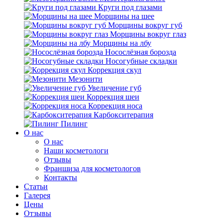
Круги под глазами
Морщины на шее
Морщины вокруг губ
Морщины вокруг глаз
Морщины на лбу
Носослёзная борозда
Носогубные складки
Коррекция скул
Мезонити
Увеличение губ
Коррекция шеи
Коррекция носа
Карбокситерапия
Пилинг
O нас
O нас
Наши косметологи
Отзывы
Франшиза для косметологов
Контакты
Статьи
Галерея
Цены
Отзывы