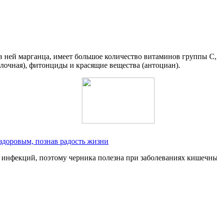
 ней марганца, имеет большое количество витаминов группы C, 
олочная), фитонциды и красящие вещества (антоциан).
здоровым, познав радость жизни
инфекций, поэтому черника полезна при заболеваниях кишечн