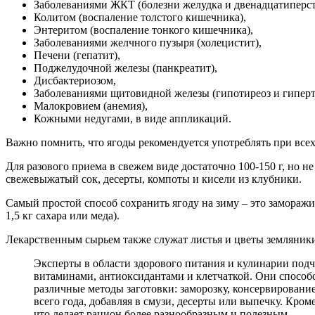
Заболеваниями ЖКТ (болезни желудка и двенадцатиперс
Колитом (воспаление толстого кишечника),
Энтеритом (воспаление тонкого кишечника),
Заболеваниями желчного пузыря (холецистит),
Печени (гепатит),
Поджелудочной железы (панкреатит),
Дисбактериозом,
Заболеваниями щитовидной железы (гипотиреоз и гиперт
Малокровием (анемия),
Кожными недугами, в виде аппликаций.
Важно помнить, что ягоды рекомендуется употреблять при все
Для разового приема в свежем виде достаточно 100-150 г, но н
свежевыжатый сок, десерты, компоты и кисели из клубники.
Самый простой способ сохранить ягоду на зиму – это заморажи
1,5 кг сахара или меда).
Лекарственным сырьем также служат листья и цветы земляники
Эксперты в области здорового питания и кулинарии подче
витаминами, антиоксидантами и клетчаткой. Они спосо
различные методы заготовки: заморозку, консервировани
всего года, добавляя в смузи, десерты или выпечку. Кром
что делает рацион более разнообразным и полезным.