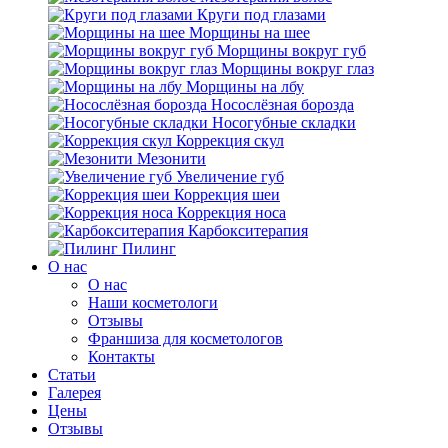
Круги под глазами
Морщины на шее
Морщины вокруг губ
Морщины вокруг глаз
Морщины на лбу
Носослёзная борозда
Носогубные складки
Коррекция скул
Мезонити
Увеличение губ
Коррекция шеи
Коррекция носа
Карбокситерапия
Пилинг
O нас
O нас
Наши косметологи
Отзывы
Франшиза для косметологов
Контакты
Статьи
Галерея
Цены
Отзывы