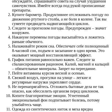
обсуждайте, спрашивайте совета на случай ухудшения
самочувствия. Имейте всегда под рукой прописанные
препараты.
Купите барометр. Продуктивнее отслеживать погоду по
движению ртутного столба, а не боли в колене. Так вы
сумеете предвидеть надвигающийся циклон.
Следите за прогнозом погоды. Предупрежден – значит
вооружен.
Накануне перемены погоды высыпайтесь и ложитесь
раньше обычного.
Налаживайте режим сна. Обеспечьте себе полноценный
8-часовой сон, подъем и засыпание в одно время. Это
оказывает мощный восстановляющий эффект.
График питания равносильно важен. Следите за
сбалансированным рационом. Калий, магний и кальций
– обязательные минералы. Запрет на переедание.
Пейте витамины курсом весной и осенью.
Свежий воздух, прогулки на улице – легкие и
регулярные нагрузки укрепляют сердце.
Не перенапрягайтесь. Отложить бытовые дела не так
опасно, как обессилить организм перед циклоном.
Копите благоприятные эмоции. Угнетенный
эмоциональный фон подпитывает болезнь, потому
улыбайтесь чаще.
Одежда из синтетических ниток и меха вредна