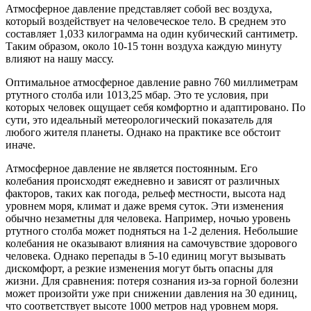
Атмосферное давление представляет собой вес воздуха,
который воздействует на человеческое тело. В среднем это
составляет 1,033 килограмма на один кубический сантиметр.
Таким образом, около 10-15 тонн воздуха каждую минуту
влияют на нашу массу.
Оптимальное атмосферное давление равно 760 миллиметрам
ртутного столба или 1013,25 мбар. Это те условия, при
которых человек ощущает себя комфортно и адаптировано. По
сути, это идеальный метеорологический показатель для
любого жителя планеты. Однако на практике все обстоит
иначе.
Атмосферное давление не является постоянным. Его
колебания происходят ежедневно и зависят от различных
факторов, таких как погода, рельеф местности, высота над
уровнем моря, климат и даже время суток. Эти изменения
обычно незаметны для человека. Например, ночью уровень
ртутного столба может подняться на 1-2 деления. Небольшие
колебания не оказывают влияния на самочувствие здорового
человека. Однако перепады в 5-10 единиц могут вызывать
дискомфорт, а резкие изменения могут быть опасны для
жизни. Для сравнения: потеря сознания из-за горной болезни
может произойти уже при снижении давления на 30 единиц,
что соответствует высоте 1000 метров над уровнем моря.