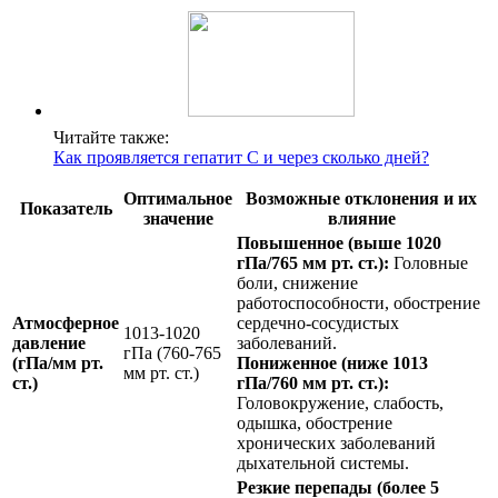
Читайте также:
Как проявляется гепатит С и через сколько дней?
Оптимальное
Возможные отклонения и их
Показатель
значение
влияние
Повышенное (выше 1020
гПа/765 мм рт. ст.):
Головные
боли, снижение
работоспособности, обострение
Атмосферное
сердечно-сосудистых
1013-1020
давление
заболеваний.
гПа (760-765
(гПа/мм рт.
Пониженное (ниже 1013
мм рт. ст.)
ст.)
гПа/760 мм рт. ст.):
Головокружение, слабость,
одышка, обострение
хронических заболеваний
дыхательной системы.
Резкие перепады (более 5