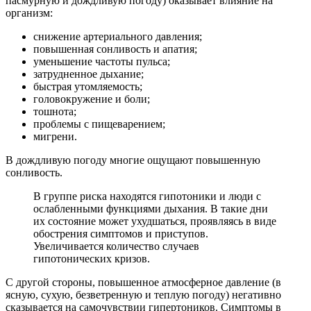
пасмурную и дождливую погоду) оказывает влияние на
организм:
снижение артериального давления;
повышенная сонливость и апатия;
уменьшение частоты пульса;
затрудненное дыхание;
быстрая утомляемость;
головокружение и боли;
тошнота;
проблемы с пищеварением;
мигрени.
В дождливую погоду многие ощущают повышенную
сонливость.
В группе риска находятся гипотоники и люди с
ослабленными функциями дыхания. В такие дни
их состояние может ухудшаться, проявляясь в виде
обострения симптомов и приступов.
Увеличивается количество случаев
гипотонических кризов.
С другой стороны, повышенное атмосферное давление (в
ясную, сухую, безветренную и теплую погоду) негативно
сказывается на самочувствии гипертоников. Симптомы в