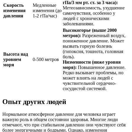
гПа/3 мм рт. ст. за 3 часа):
Скорость
Медленные
Метеозависимость, ухудшение
изменения
изменения (до
самочувствия, особенно у
давления
1-2 гПа/час)
людей с хроническими
заболеваниями.
Высокогорье (выше 2000
метров):
Разреженный воздух,
пониженное давление. Может
вызвать горную болезнь
(гипоксия, тошнота, головная
Высота над
боль).
уровнем
0-500 метров
Низменности (ниже уровня
моря
моря):
Повышенное давление.
Редко вызывает проблемы, но
может влиять на людей с
чувствительной сердечно-
сосудистой системой.
Опыт других людей
Нормальное атмосферное давление для человека играет
важную роль в общем состоянии здоровья. Многие люди
отмечают, что при стабильном давлении они чувствуют себя
более энергичными и бодрыми. Однако, изменения