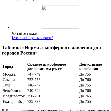
Читайте также:
Кто такой пульмонолог?
Таблица «Норма атмосферного давления для
городов России»
Среднее атмосферное
Допустимые
Город
давление, мм рт. ст.
колебания
Москва
747-749
До 755
Самара
752-753
До 760
Тула
746-747
До 755
Челябинск
740-742
До 760
Владивосток
750-761
До 765
Екатеринбург
735-737
До 755
В Донецке уровень атмосферного давления также варьируется