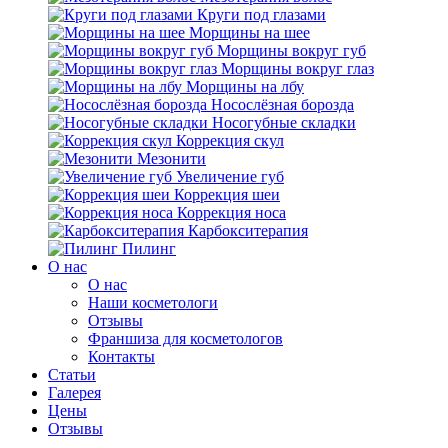
Круги под глазами
Морщины на шее
Морщины вокруг губ
Морщины вокруг глаз
Морщины на лбу
Носослёзная борозда
Носогубные складки
Коррекция скул
Мезонити
Увеличение губ
Коррекция шеи
Коррекция носа
Карбокситерапия
Пилинг
O нас
O нас
Наши косметологи
Отзывы
Франшиза для косметологов
Контакты
Статьи
Галерея
Цены
Отзывы