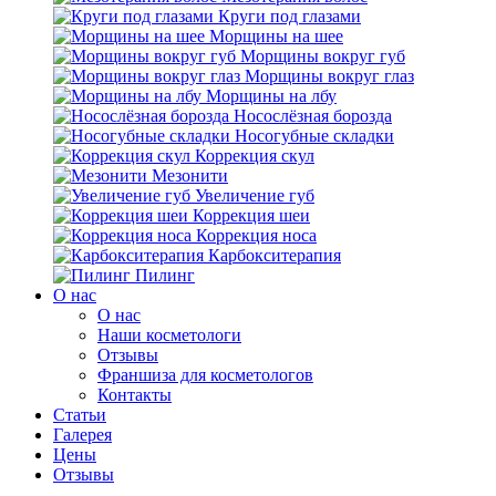
Круги под глазами
Морщины на шее
Морщины вокруг губ
Морщины вокруг глаз
Морщины на лбу
Носослёзная борозда
Носогубные складки
Коррекция скул
Мезонити
Увеличение губ
Коррекция шеи
Коррекция носа
Карбокситерапия
Пилинг
O нас
O нас
Наши косметологи
Отзывы
Франшиза для косметологов
Контакты
Статьи
Галерея
Цены
Отзывы