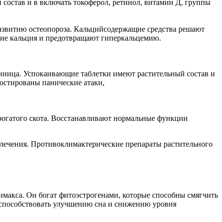
остав и в включать токоферол, ретинол, витамин Д, группы
развитию остеопороза. Кальцийсодержащие средства решают
ние кальция и предотвращают гиперкальцемию.
онница. Успокаивающие таблетки имеют растительный состав и
остированы панические атаки,
рогатого скота. Восстанавливают нормальные функции
 лечения. Противоклимактерические препараты растительного
имакса. Он богат фитоэстрогенами, которые способны смягчить
т способствовать улучшению сна и снижению уровня