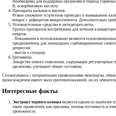
Необходимы для поддержки организма в период гормонал
В, аскорбиновую кислоту.
Препараты кальция и магния.
Резкое снижение эстрогенов приводит к вымыванию каль
вопрос с дефицитом микроэлемента. Дополнительно треб
Успокоительные средства и антидепрессанты.
Группа препаратов востребована для лечения климактери
невроза
. Показанием к использованию являются психоэмоционал
предназначены для ликвидации слабовыраженных симпто
депрессия
, мысли о суициде.
Цитамины.
Лекарства нового поколения, содержащие регуляторные 
организма, улучшают общее состояние.
Столкнувшись с неприятными проявлениями менопаузы, обязате
происхождения имеют мало противопоказаний, но их обязатель
Интересные факты
Экстракт черного кохоша
является одним из наиболее и
такие проявления, как приливы, ночная потливость и из
тревожности.