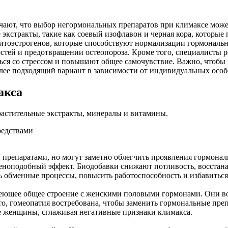
чают, что выбор негормональных препаратов при климаксе може
экстракты, такие как соевый изофлавон и черная кора, которые
итоэстрогенов, которые способствуют нормализации гормональн
стей и предотвращении остеопороза. Кроме того, специалисты р
ься со стрессом и повышают общее самочувствие. Важно, чтобы
лее подходящий вариант в зависимости от индивидуальных особ
акса
астительные экстракты, минералы и витамины.
редствами
препаратами, но могут заметно облегчить проявления гормональ
ноподобный эффект. Биодобавки снижают потливость, восстана
обменные процессы, повысить работоспособность и избавиться
еющее общее строение с женскими половыми гормонами. Они возд
это, гомеопатия востребована, чтобы заменить гормональные пр
е женщины, сглаживая негативные признаки климакса.