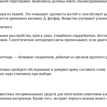
ьной перестройки. Комплексы должны иметь сбалансированный с
ция из тканей. Это повышает хрупкость костей и способствует 
уется принимать витамин Д, фосфор. Вещества улучшают усвое
ческого
ьные расстройства, шум в ушах, учащённое сердцебиение, бесс
мов. Синтетические антидепрессанты прописывают, если диагн
пептиды — белковые соединения, добытые из органов крупного 
льно пройдите обследование и доверьте врачу составить схему
но надо учитывать при выборе.
звестных негормональных средств для облегчения симптомов кл
менения настроения. Кроме того, экстракт черного кохоша може