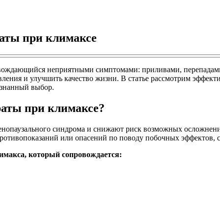
аты при климаксе
вождающийся неприятными симптомами: приливами, перепадами
вления и улучшить качество жизни. В статье рассмотрим эффект
ознанный выбор.
аты при климаксе?
паузального синдрома и снижают риск возможных осложнений. 
противопоказаний или опасений по поводу побочных эффектов, 
имакса, который сопровождается: