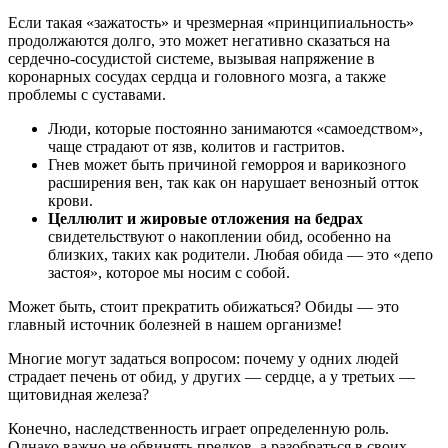
Если такая «зажатость» и чрезмерная «принципиальность»
продолжаются долго, это может негативно сказаться на
сердечно-сосудистой системе, вызывая напряжение в
коронарных сосудах сердца и головного мозга, а также
проблемы с суставами.
Люди, которые постоянно занимаются «самоедством»,
чаще страдают от язв, колитов и гастритов.
Гнев может быть причиной геморроя и варикозного
расширения вен, так как он нарушает венозный отток
крови.
Целлюлит и жировые отложения на бедрах
свидетельствуют о накоплении обид, особенно на
близких, таких как родители. Любая обида — это «депо
застоя», которое мы носим с собой.
Может быть, стоит прекратить обижаться? Обиды — это
главный источник болезней в нашем организме!
Многие могут задаться вопросом: почему у одних людей
страдает печень от обид, у других — сердце, а у третьих —
щитовидная железа?
Конечно, наследственность играет определенную роль.
Однако важно не обвинять предков, а разобраться в своих