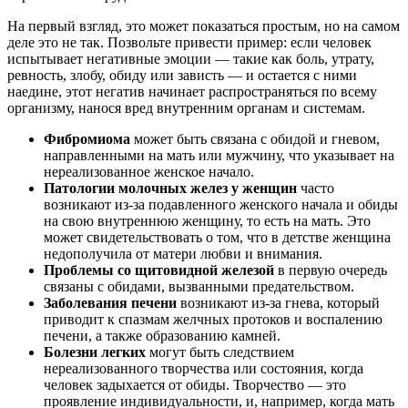
На первый взгляд, это может показаться простым, но на самом
деле это не так. Позвольте привести пример: если человек
испытывает негативные эмоции — такие как боль, утрату,
ревность, злобу, обиду или зависть — и остается с ними
наедине, этот негатив начинает распространяться по всему
организму, нанося вред внутренним органам и системам.
Фибромиома
может быть связана с обидой и гневом,
направленными на мать или мужчину, что указывает на
нереализованное женское начало.
Патологии молочных желез у женщин
часто
возникают из-за подавленного женского начала и обиды
на свою внутреннюю женщину, то есть на мать. Это
может свидетельствовать о том, что в детстве женщина
недополучила от матери любви и внимания.
Проблемы со щитовидной железой
в первую очередь
связаны с обидами, вызванными предательством.
Заболевания печени
возникают из-за гнева, который
приводит к спазмам желчных протоков и воспалению
печени, а также образованию камней.
Болезни легких
могут быть следствием
нереализованного творчества или состояния, когда
человек задыхается от обиды. Творчество — это
проявление индивидуальности, и, например, когда мать