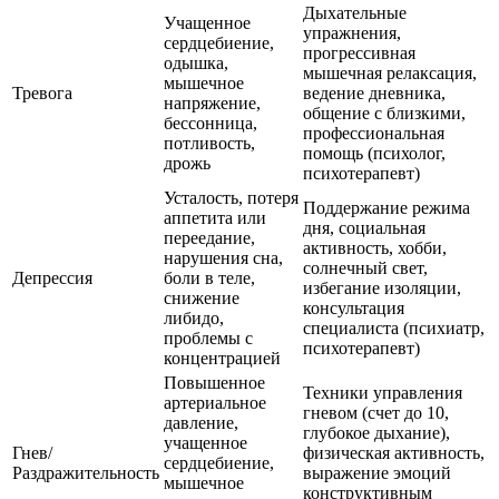
Дыхательные
Учащенное
упражнения,
сердцебиение,
прогрессивная
одышка,
мышечная релаксация,
мышечное
Тревога
ведение дневника,
напряжение,
общение с близкими,
бессонница,
профессиональная
потливость,
помощь (психолог,
дрожь
психотерапевт)
Усталость, потеря
Поддержание режима
аппетита или
дня, социальная
переедание,
активность, хобби,
нарушения сна,
солнечный свет,
Депрессия
боли в теле,
избегание изоляции,
снижение
консультация
либидо,
специалиста (психиатр,
проблемы с
психотерапевт)
концентрацией
Повышенное
Техники управления
артериальное
гневом (счет до 10,
давление,
глубокое дыхание),
учащенное
Гнев/
физическая активность,
сердцебиение,
Раздражительность
выражение эмоций
мышечное
конструктивным