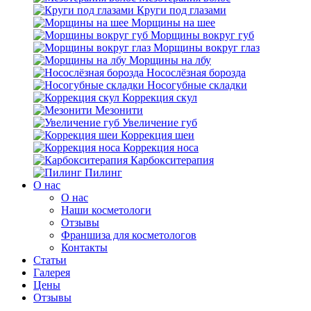
Круги под глазами
Морщины на шее
Морщины вокруг губ
Морщины вокруг глаз
Морщины на лбу
Носослёзная борозда
Носогубные складки
Коррекция скул
Мезонити
Увеличение губ
Коррекция шеи
Коррекция носа
Карбокситерапия
Пилинг
O нас
O нас
Наши косметологи
Отзывы
Франшиза для косметологов
Контакты
Статьи
Галерея
Цены
Отзывы