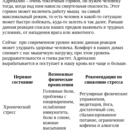
Адреналин – очень токсичный гормон, он нужен человеку
тогда, когда над ним нависла смертельная опасность. Этот
гормон может включить работу мышц на самый
максимальный режим, то есть человек в какой-то ситуации
может быстро побежать, куда-то залезть и так далее. Раньше
данная реакция спасала наших предков выживать в трудных
условиях, от нападения врага или животного.
Сейчас при современном уровне жизни данная реакция
может ухудшать здоровье человека. Комфорт в наших домах
снимает с нас мышечную нагрузку, при этом уровень
раздражительности и гнева растет. Адреналин
вырабатывается и поступает в нашу кровь все чаще и больше.
Возможные
Нервное
Рекомендации по
физические
состояние
снижению стресса
проявления
Головные боли,
Регулярные физические
проблемы с
упражнения,
пищеварением,
медитация, йога,
Хронический
ослабление
достаточный сон,
стресс
иммунитета,
сбалансированное
боли в спине,
питание, ограничение
кожные
кофеина и алкоголя
высыпания