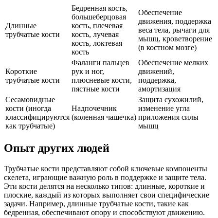
Бедренная кость,
Обеспечение
большеберцовая
движения, поддержка
Длинные
кость, плечевая
веса тела, рычаги для
трубчатые кости
кость, лучевая
мышц, кроветворение
кость, локтевая
(в костном мозге)
кость
Фаланги пальцев
Обеспечение мелких
Короткие
рук и ног,
движений,
трубчатые кости
плюсневые кости,
поддержка,
пястные кости
амортизация
Сесамовидные
Защита сухожилий,
кости (иногда
Надпочечник
изменение угла
классифицируются
(коленная чашечка)
приложения силы
как трубчатые)
мышц
Опыт других людей
Трубчатые кости представляют собой ключевые компоненты
скелета, играющие важную роль в поддержке и защите тела.
Эти кости делятся на несколько типов: длинные, короткие и
плоские, каждый из которых выполняет свои специфические
задачи. Например, длинные трубчатые кости, такие как
бедренная, обеспечивают опору и способствуют движению.