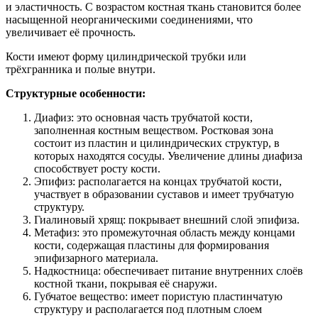
и эластичность. С возрастом костная ткань становится более
насыщенной неорганическими соединениями, что
увеличивает её прочность.
Кости имеют форму цилиндрической трубки или
трёхгранника и полые внутри.
Структурные особенности:
Диафиз: это основная часть трубчатой кости,
заполненная костным веществом. Ростковая зона
состоит из пластин и цилиндрических структур, в
которых находятся сосуды. Увеличение длины диафиза
способствует росту кости.
Эпифиз: располагается на концах трубчатой кости,
участвует в образовании суставов и имеет трубчатую
структуру.
Гиалиновый хрящ: покрывает внешний слой эпифиза.
Метафиз: это промежуточная область между концами
кости, содержащая пластины для формирования
эпифизарного материала.
Надкостница: обеспечивает питание внутренних слоёв
костной ткани, покрывая её снаружи.
Губчатое вещество: имеет пористую пластинчатую
структуру и располагается под плотным слоем