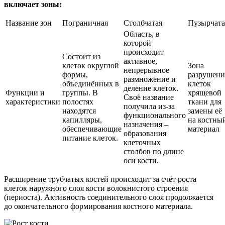
включает зоны:
Название зон
Пограничная
Столбчатая
Пузырчата
Область, в
которой
происходит
Состоит из
активное,
клеток округлой
Зона
непрерывное
формы,
разрушени
размножение и
объединённых в
клеток
деление клеток.
Функции и
группы. В
хрящевой
Своё название
характеристики
полостях
ткани для
получила из-за
находятся
замены её
функционального
капилляры,
на костны
назначения –
обеспечивающие
материал
образования
питание клеток.
клеточных
столбов по длине
оси кости.
Расширение трубчатых костей происходит за счёт роста
клеток наружного слоя кости волокнистого строения
(периоста). Активность соединительного слоя продолжается
до окончательного формирования костного материала.