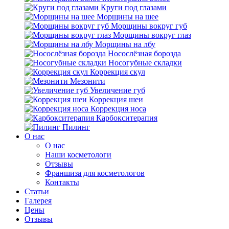
Круги под глазами
Морщины на шее
Морщины вокруг губ
Морщины вокруг глаз
Морщины на лбу
Носослёзная борозда
Носогубные складки
Коррекция скул
Мезонити
Увеличение губ
Коррекция шеи
Коррекция носа
Карбокситерапия
Пилинг
O нас
O нас
Наши косметологи
Отзывы
Франшиза для косметологов
Контакты
Статьи
Галерея
Цены
Отзывы