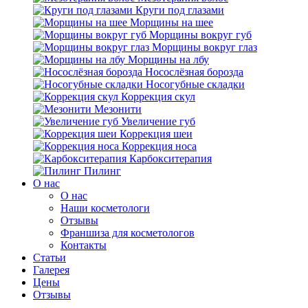
Круги под глазами
Морщины на шее
Морщины вокруг губ
Морщины вокруг глаз
Морщины на лбу
Носослёзная борозда
Носогубные складки
Коррекция скул
Мезонити
Увеличение губ
Коррекция шеи
Коррекция носа
Карбокситерапия
Пилинг
O нас
O нас
Наши косметологи
Отзывы
Франшиза для косметологов
Контакты
Статьи
Галерея
Цены
Отзывы