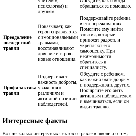
учителям,
Обсудите, как и когда
психологам) и
обращаться за помощью.
друзьям.
Поддерживайте ребенка
в его переживаниях.
Показывает, как
Помогите ему найти
герои справляются
занятия, которые
Преодоление
с эмоциональными
приносят радость и
последствий
травмами,
укрепляют его
травли
восстанавливают
самооценку. При
доверие и строят
необходимости
новые отношения.
обратитесь к
специалисту.
Обсудите с ребенком,
Подчеркивает
как важно быть добрым
важность доброты,
и поддерживать других.
Профилактика
уважения к
Поощряйте его быть
травли
различиям и
активным наблюдателем
активной позиции
и вмешиваться, если он
наблюдателей.
видит травлю.
Интересные факты
Вот несколько интересных фактов о травле в школе и о том,