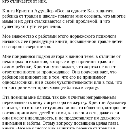
кто отличается от них.
Книга Кристин Аудмайер «Все на одного: Как защитить
ребенка от травли в школе» помогла мне осознать, что многие
мамы и их дети сталкиваются с этой проблемой, и что
существуют пути ее решения.
Мое знакомство с работами этого норвежского психолога
началось с ее предыдущей книги, посвященной травле детей
со стороны сверстников.
Мне понравился подход автора к данной теме: в отличие от
некоторых психологов, которые ищут причины травли в
самом ребенке, Кристин утверждает, что жертва не несет
ответственности за происходящее. Она подчеркивает, что
ребенок не виноват ни в том, что его не принимают
одноклассники, ни в своей чувствительности или в том, что
он воспринимает происходящее близко к сердцу.
Эта позиция мне близка, так как я считаю неправильным
перекладывать вину с агрессора на жертву. Кристин Аудмайер
считает, что в таких ситуациях виновато общество, которое не
готово принимать детей такими, какие они есть, даже если
они имеют инвалидность, и не предоставляет им должного
внимания и заботы. Этому вопросу посвящена целая глава
книги «Все на одного: Как защитить ребенка от травли в