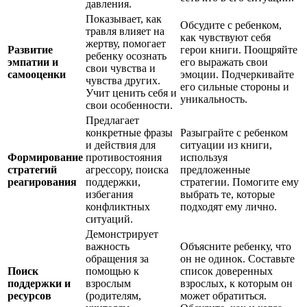
давления.
Показывает, как
Обсудите с ребенком,
травля влияет на
как чувствуют себя
жертву, помогает
Развитие
герои книги. Поощряйте
ребенку осознать
эмпатии и
его выражать свои
свои чувства и
самооценки
эмоции. Подчеркивайте
чувства других.
его сильные стороны и
Учит ценить себя и
уникальность.
свои особенности.
Предлагает
конкретные фразы
Разыграйте с ребенком
и действия для
ситуации из книги,
Формирование
противостояния
используя
стратегий
агрессору, поиска
предложенные
реагирования
поддержки,
стратегии. Помогите ему
избегания
выбрать те, которые
конфликтных
подходят ему лично.
ситуаций.
Демонстрирует
важность
Объясните ребенку, что
обращения за
он не одинок. Составьте
Поиск
помощью к
список доверенных
поддержки и
взрослым
взрослых, к которым он
ресурсов
(родителям,
может обратиться.