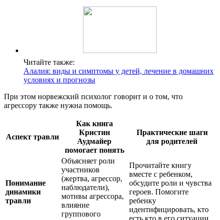
Читайте также:
Алалия: виды и симптомы у детей, лечение в домашних
условиях и прогнозы
При этом норвежский психолог говорит и о том, что
агрессору также нужна помощь.
Как книга
Кристин
Практические шаги
Аспект травли
Аудмайер
для родителей
помогает понять
Объясняет роли
Прочитайте книгу
участников
вместе с ребенком,
(жертва, агрессор,
Понимание
обсудите роли и чувства
наблюдатели),
динамики
героев. Помогите
мотивы агрессора,
травли
ребенку
влияние
идентифицировать, кто
группового
есть кто в его ситуации.