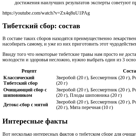
достижения наилучших результатов эксперты советуют пр
https://youtube.com/watch?v=Zx4q8uU1PAg
Тибетский сбор: состав
В составе таких сборов находятся преимущественно лекарственн
насобирать самому, и уже из них приготовить этот чудодейств
Ввиду того что некоторые тибетские травы нам просто не дос
молодости и здоровья несложно, нужно выбрать один из 3 осн
Рецепт
Сост
Классический
Зверобой (20 г), Бессмертник (20 г), 
Тибетский сбор
(20 г)
Очищающий сбор с
Зверобой (20 г), Бессмертник (20 г), 
шиповником
(20 г), Плоды шиповника (20 г)
Зверобой (20 г), Бессмертник (20 г), 
Детокс-сбор с мятой
(20 г), Мята перечная (10 г)
Интересные факты
Вот несколько интересных фактов о тибетском сборе для очище