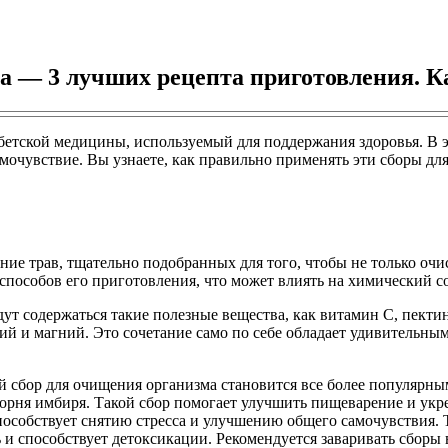
а — 3 лучших рецепта приготовления. 
етской медицины, используемый для поддержания здоровья. В эт
мочувствие. Вы узнаете, как правильно применять эти сборы дл
ние трав, тщательно подобранных для того, чтобы не только очи
способов его приготовления, что может влиять на химический со
удут содержаться такие полезные вещества, как витамин С, пек
лий и магний. Это сочетание само по себе обладает удивительны
й сбор для очищения организма становится все более популярн
корня имбиря. Такой сбор помогает улучшить пищеварение и укр
пособствует снятию стресса и улучшению общего самочувствия. Т
 и способствует детоксикации. Рекомендуется заваривать сборы в