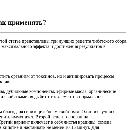
Как применять?
ой статье представлены три лучших рецепта тибетского сбора,
я максимального эффекта и достижения результатов в
стить организм от токсинов, но и активировать процессы
став.
тины, дубильные компоненты, эфирные масла, органические
ми свойствами, ведь без этих элементов нормальное
ым благодаря своим целебным свойствам. Один из лучших
епить иммунитет. Второй рецепт основан на
ретий вариант включает в себя листья крапивы, семена
 кипятке и настаивать не менее 10-15 минут. Для