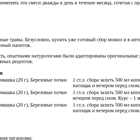
именять эти смеси дважды в день в течение месяца, сочетая с 
ые травы. Безусловно, купить уже готовый сбор можно и в аптек
енный напиток.
тать, опытными натурологами были адаптированы оригинальные 
овных рецептов.
ав
Ромашка (20 г), Березовые почки
1 ст.л. сбора залить 500 мл ки
натощак и вечером перед сном.
Ромашка (20 г), Березовые почки
1 ст.л. сбора залить 500 мл ки
вечером перед сном. Курс – 1 м
Ромашка (20 г), Березовые почки
1 ст.л. сбора залить 500 мл ки
натощак и вечером перед сном.
ния организма: