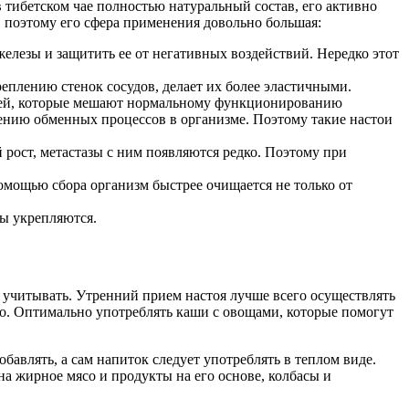
в тибетском чае полностью натуральный состав, его активно
, поэтому его сфера применения довольно большая:
лезы и защитить ее от негативных воздействий. Нередко этот
реплению стенок сосудов, делает их более эластичными.
солей, которые мешают нормальному функционированию
орению обменных процессов в организме. Поэтому такие настои
 рост, метастазы с ним появляются редко. Поэтому при
омощью сбора организм быстрее очищается не только от
ды укрепляются.
 учитывать. Утренний прием настоя лучше всего осуществлять
ого. Оптимально употреблять каши с овощами, которые помогут
бавлять, а сам напиток следует употреблять в теплом виде.
а жирное мясо и продукты на его основе, колбасы и