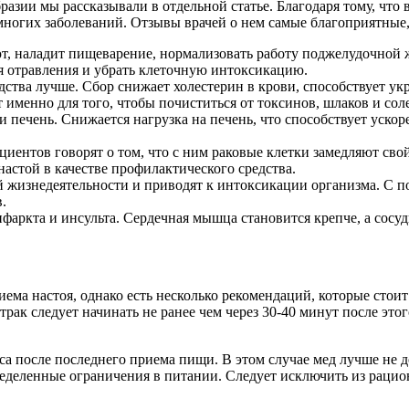
разии мы рассказывали в отдельной статье. Благодаря тому, что 
 многих заболеваний. Отзывы врачей о нем самые благоприятные
, наладит пищеварение, нормализовать работу поджелудочной же
я отравления и убрать клеточную интоксикацию.
едства лучше. Сбор снижает холестерин в крови, способствует ук
 именно для того, чтобы почиститься от токсинов, шлаков и 
и печень. Снижается нагрузка на печень, что способствует уск
иентов говорят о том, что с ним раковые клетки замедляют свой
астой в качестве профилактического средства.
 жизнедеятельности и приводят к интоксикации организма. С п
.
фаркта и инсульта. Сердечная мышца становится крепче, а сосу
ма настоя, однако есть несколько рекомендаций, которые стоит
трак следует начинать не ранее чем через 30-40 минут после эт
са после последнего приема пищи. В этом случае мед лучше не до
еделенные ограничения в питании. Следует исключить из рацион