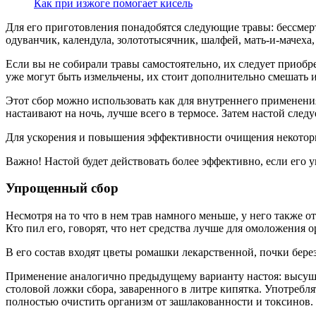
Как при изжоге помогает кисель
Для его приготовления понадобятся следующие травы: бессмертн
одуванчик, календула, золототысячник, шалфей, мать-и-мачеха
Если вы не собирали травы самостоятельно, их следует приобр
уже могут быть измельчены, их стоит дополнительно смешать и
Этот сбор можно использовать как для внутреннего применени
настаивают на ночь, лучше всего в термосе. Затем настой след
Для ускорения и повышения эффективности очищения некотор
Важно! Настой будет действовать более эффективно, если его у
Упрощенный сбор
Несмотря на то что в нем трав намного меньше, у него также
Кто пил его, говорят, что нет средства лучше для омоложения о
В его состав входят цветы ромашки лекарственной, почки берез
Применение аналогично предыдущему варианту настоя: высушит
столовой ложки сбора, заваренного в литре кипятка. Употреблят
полностью очистить организм от зашлакованности и токсинов.