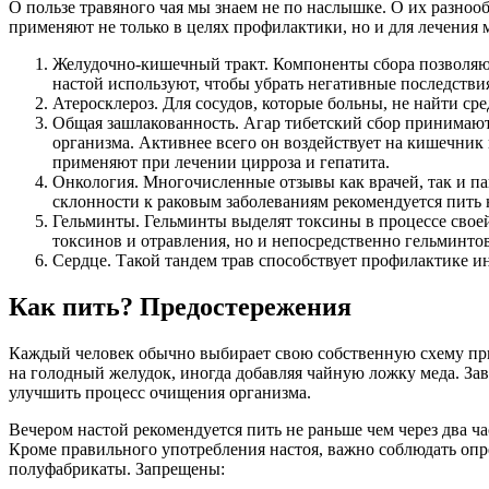
О пользе травяного чая мы знаем не по наслышке. О их разнооб
применяют не только в целях профилактики, но и для лечения
Желудочно-кишечный тракт. Компоненты сбора позволяют
настой используют, чтобы убрать негативные последстви
Атеросклероз. Для сосудов, которые больны, не найти ср
Общая зашлакованность. Агар тибетский сбор принимают
организма. Активнее всего он воздействует на кишечник 
применяют при лечении цирроза и гепатита.
Онкология. Многочисленные отзывы как врачей, так и пац
склонности к раковым заболеваниям рекомендуется пить н
Гельминты. Гельминты выделят токсины в процессе своей
токсинов и отравления, но и непосредственно гельминтов
Сердце. Такой тандем трав способствует профилактике ин
Как пить? Предостережения
Каждый человек обычно выбирает свою собственную схему прие
на голодный желудок, иногда добавляя чайную ложку меда. Зав
улучшить процесс очищения организма.
Вечером настой рекомендуется пить не раньше чем через два ча
Кроме правильного употребления настоя, важно соблюдать опр
полуфабрикаты. Запрещены: