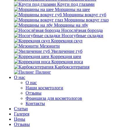
Круги под глазами
Морщины на шее
Морщины вокруг губ
Морщины вокруг глаз
Морщины на лбу
Носослёзная борозда
Носогубные складки
Коррекция скул
Мезонити
Увеличение губ
Коррекция шеи
Коррекция носа
Карбокситерапия
Пилинг
O нас
O нас
Наши косметологи
Отзывы
Франшиза для косметологов
Контакты
Статьи
Галерея
Цены
Отзывы