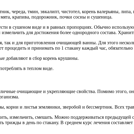
ик, череда, тмин, эвкалипт, чистотел, корень валерьяны, липа, 
, мята, крапива, подорожник, почки сосны и сушеница.
ести в сушеном виде и в равных пропорциях. Обычно используют 
 измельчить для достижения более однородного состава. Хранить
я, так и для приготовления очищающей ванны. Для этого нескол
ует процедить и принимать по 1 стакану каждый час, обязательн
ые добавляют в сбор корень крушины.
потреблять в теплом виде.
 отличные очищающие и укрепляющие свойства. Помимо этого, он
рганизма.
ы, корни и листья земляники, зверобой и бессмертник. Всех трав
ь, измельчить, смешать. Можно поддерживаться предыдущей схе
ь трижды в день по стакану. В среднем курс лечения составляет 