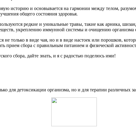
овую историю и основывается на гармонии между телом, разумом
лучшения общего состояния здоровья.
спользуются редкие и уникальные травы, такие как арника, шиз
веществ, укреплению иммунной системы и очищению организма о
я не только в виде чая, но и в виде настоек или порошков, кот
ать прием сбора с правильным питанием и физической активнос
ого сбора, дайте знать, и я с радостью поделюсь ими!
ько для детоксикации организма, но и для терапии различных з