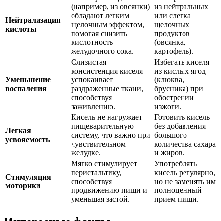
(например, из овсянки)
из нейтральных
обладают легким
или слегка
Нейтрализация
щелочным эффектом,
щелочных
кислоты
помогая снизить
продуктов
кислотность
(овсянка,
желудочного сока.
картофель).
Слизистая
Избегать киселя
консистенция киселя
из кислых ягод
Уменьшение
успокаивает
(клюква,
воспаления
раздраженные ткани,
брусника) при
способствуя
обострении
заживлению.
изжоги.
Кисель не нагружает
Готовить кисель
пищеварительную
без добавления
Легкая
систему, что важно при
большого
усвояемость
чувствительном
количества сахара
желудке.
и жиров.
Мягко стимулирует
Употреблять
перистальтику,
кисель регулярно,
Стимуляция
способствуя
но не заменять им
моторики
продвижению пищи и
полноценный
уменьшая застой.
прием пищи.