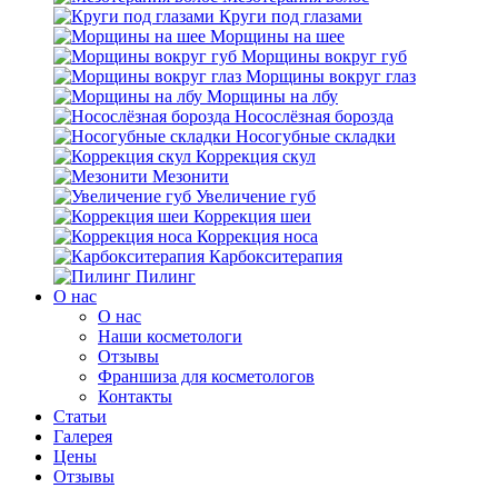
Круги под глазами
Морщины на шее
Морщины вокруг губ
Морщины вокруг глаз
Морщины на лбу
Носослёзная борозда
Носогубные складки
Коррекция скул
Мезонити
Увеличение губ
Коррекция шеи
Коррекция носа
Карбокситерапия
Пилинг
O нас
O нас
Наши косметологи
Отзывы
Франшиза для косметологов
Контакты
Статьи
Галерея
Цены
Отзывы