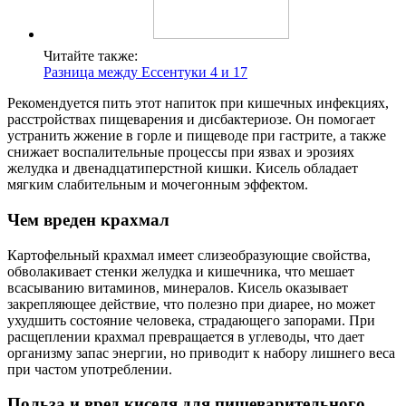
Читайте также:
Разница между Ессентуки 4 и 17
Рекомендуется пить этот напиток при кишечных инфекциях,
расстройствах пищеварения и дисбактериозе. Он помогает
устранить жжение в горле и пищеводе при гастрите, а также
снижает воспалительные процессы при язвах и эрозиях
желудка и двенадцатиперстной кишки. Кисель обладает
мягким слабительным и мочегонным эффектом.
Чем вреден крахмал
Картофельный крахмал имеет слизеобразующие свойства,
обволакивает стенки желудка и кишечника, что мешает
всасыванию витаминов, минералов. Кисель оказывает
закрепляющее действие, что полезно при диарее, но может
ухудшить состояние человека, страдающего запорами. При
расщеплении крахмал превращается в углеводы, что дает
организму запас энергии, но приводит к набору лишнего веса
при частом употреблении.
Польза и вред киселя для пищеварительного