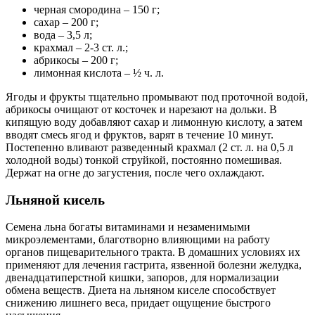
черная смородина – 150 г;
сахар – 200 г;
вода – 3,5 л;
крахмал – 2-3 ст. л.;
абрикосы – 200 г;
лимонная кислота – ½ ч. л.
Ягоды и фрукты тщательно промывают под проточной водой,
абрикосы очищают от косточек и нарезают на дольки. В
кипящую воду добавляют сахар и лимонную кислоту, а затем
вводят смесь ягод и фруктов, варят в течение 10 минут.
Постепенно вливают разведенный крахмал (2 ст. л. на 0,5 л
холодной воды) тонкой струйкой, постоянно помешивая.
Держат на огне до загустения, после чего охлаждают.
Льняной кисель
Семена льна богаты витаминами и незаменимыми
микроэлементами, благотворно влияющими на работу
органов пищеварительного тракта. В домашних условиях их
применяют для лечения гастрита, язвенной болезни желудка,
двенадцатиперстной кишки, запоров, для нормализации
обмена веществ. Диета на льняном киселе способствует
снижению лишнего веса, придает ощущение быстрого