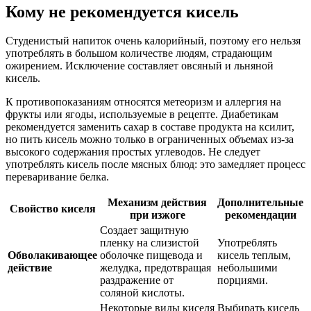
Кому не рекомендуется кисель
Студенистый напиток очень калорийный, поэтому его нельзя
употреблять в большом количестве людям, страдающим
ожирением. Исключение составляет овсяный и льняной
кисель.
К противопоказаниям относятся метеоризм и аллергия на
фрукты или ягоды, используемые в рецепте. Диабетикам
рекомендуется заменить сахар в составе продукта на ксилит,
но пить кисель можно только в ограниченных объемах из-за
высокого содержания простых углеводов. Не следует
употреблять кисель после мясных блюд: это замедляет процесс
переваривание белка.
Механизм действия
Дополнительные
Свойство киселя
при изжоге
рекомендации
Создает защитную
пленку на слизистой
Употреблять
Обволакивающее
оболочке пищевода и
кисель теплым,
действие
желудка, предотвращая
небольшими
раздражение от
порциями.
соляной кислоты.
Некоторые виды киселя
Выбирать кисель