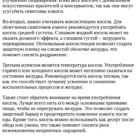
улучшению пищеварения. Избегайте киселей с добавлением
искусственных красителей и консервантов, так как они могут
усугубить симптомы изжоги.
Во-вторых, важно учитывать консистенцию киселя. Для
облегчения симптомов изжоги рекомендуется употреблять
кисель средней густоты. Слишком жидкий кисель может не
оказать должного эффекта, а слишком густой – затруднить
переваривание. Оптимальная консистенция позволит создать
защитную пленку на слизистой оболочке желудка, что
поможет снизить раздражение.
Третьим аспектом является температура киселя. Употребление
горячего или холодного киселя может негативно сказаться на
состоянии желудка. Рекомендуется пить кисель теплым, так
как это способствует лучшему усвоению и снижению
воспалительных процессов в желудке.
Также стоит обратить внимание на время употребления
киселя. Лучше всего пить его между основными приемами
пищи, чтобы не перегружать желудок. Это позволит создать
защитный барьер и предотвратить появление изжоги после
еды. Кроме того, кисель можно использовать как десерт после
обеда или ужина, что также поможет снизить риск
возникновения неприятных ощущений.