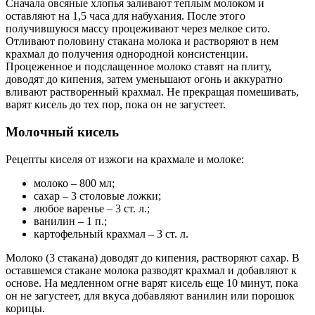
Сначала овсяные хлопья заливают теплым молоком и
оставляют на 1,5 часа для набухания. После этого
получившуюся массу процеживают через мелкое сито.
Отливают половину стакана молока и растворяют в нем
крахмал до получения однородной консистенции.
Процеженное и подслащенное молоко ставят на плиту,
доводят до кипения, затем уменьшают огонь и аккуратно
вливают растворенный крахмал. Не прекращая помешивать,
варят кисель до тех пор, пока он не загустеет.
Молочный кисель
Рецепты киселя от изжоги на крахмале и молоке:
молоко – 800 мл;
сахар – 3 столовые ложки;
любое варенье – 3 ст. л.;
ванилин – 1 п.;
картофельный крахмал – 3 ст. л.
Молоко (3 стакана) доводят до кипения, растворяют сахар. В
оставшемся стакане молока разводят крахмал и добавляют к
основе. На медленном огне варят кисель еще 10 минут, пока
он не загустеет, для вкуса добавляют ванилин или порошок
корицы.