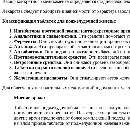
Выбор конкретного медикамента определяется стадией заболе
Лекарства следует подбирать в зависимости от характера забол
Классификация таблеток для поджелудочной железы:
Ингибиторы протонной помпы (антисекреторные пре
Анальгетики и спазмолитики
. Эти средства помогают 
Ферменты
. Они способствуют нормализации процессов
Антациды
. Эти препараты облегчают симптомы отрыжки
Антибиотики
. Они подавляют активность бактерий и п
Противовоспалительные средства
. Эти препараты помо
Ветрогонные средства
. Они снижают уровень газообраз
Таблетки на растительной основе
. Эти средства спосо
железы и печени.
Желчегонные препараты
. Они стимулируют отток желч
Для облегчения незначительных недомоганий в домашних усло
Мнение врача:
Таблетки для поджелудочной железы играют важную роль 
применения таких препаратов. Некоторые специалисты сч
другие врачи предпочитают более комплексный подход, в
началом приёма таблеток от поджелудочной железы важн