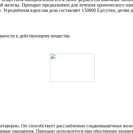
железы. Препарат предназначен для лечения хронического панк
среднённая взрослая доза составляет 150000 Ед/сутки, детям до 
льности к действующему веществу.
таверин. Он способствует расслаблению гладкомышечных волок
левые ощущения. Препарат используется при обострении хронич