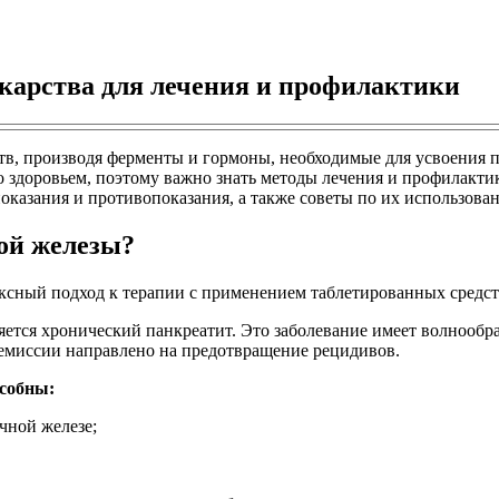
екарства для лечения и профилактики
в, производя ферменты и гормоны, необходимые для усвоения пи
о здоровьем, поэтому важно знать методы лечения и профилакти
оказания и противопоказания, а также советы по их использов
ой железы?
ксный подход к терапии с применением таблетированных средст
тся хронический панкреатит. Это заболевание имеет волнообра
емиссии направлено на предотвращение рецидивов.
особны:
чной железе;