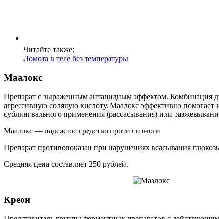
Читайте также:
Ломота в теле без температуры
Маалокс
Препарат с выраженным антацидным эффектом. Комбинация дв
агрессивную соляную кислоту. Маалокс эффективно помогает и
сублингвального применения (рассасывания) или разжевывания.
Маалокс — надежное средство против изжоги
Препарат противопоказан при нарушениях всасывания глюкозы, 
Средняя цена составляет 250 рублей.
Креон
Представитель группы ферментных препаратов с действующим 