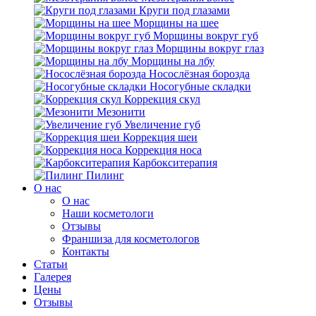
Круги под глазами
Морщины на шее
Морщины вокруг губ
Морщины вокруг глаз
Морщины на лбу
Носослёзная борозда
Носогубные складки
Коррекция скул
Мезонити
Увеличение губ
Коррекция шеи
Коррекция носа
Карбокситерапия
Пилинг
O нас
O нас
Наши косметологи
Отзывы
Франшиза для косметологов
Контакты
Статьи
Галерея
Цены
Отзывы