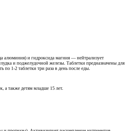
а алюминия) и гидроксида магния — нейтрализует
желудка и поджелудочной железы. Таблетки предназначены для
по 1-2 таблетки три раза в день после еды.
, а также детям младше 15 лет.
 и протеазы). Активизирует расщепление нутриентов,