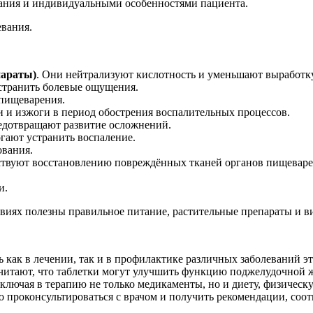
вания и индивидуальными особенностями пациента.
евания.
параты)
. Они нейтрализуют кислотность и уменьшают выработку
устранить болевые ощущения.
 пищеварения.
 и изжоги в период обострения воспалительных процессов.
редотвращают развитие осложнений.
гают устранить воспаление.
ования.
бствуют восстановлению повреждённых тканей органов пищева
и.
виях полезны правильное питание, растительные препараты и 
как в лечении, так и в профилактике различных заболеваний э
итают, что таблетки могут улучшить функцию поджелудочной же
ключая в терапию не только медикаменты, но и диету, физическу
о проконсультироваться с врачом и получить рекомендации, со