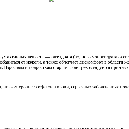
ух активных веществ — алгелдрата (водного моногидрата оксид
збавиться от изжоги, а также облегчает дискомфорт в области 
 Взрослым и подросткам старше 15 лет рекомендуется принимать 
низком уровне фосфатов в крови, серьезных заболеваниях почек
веществом панкреатином (сочетание ферментов амилазы, липазы