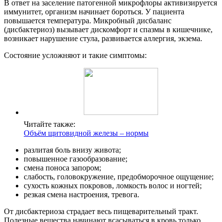
В ответ на заселение патогенной микрофлоры активизируется
иммунитет, организм начинает бороться. У пациента
повышается температура. Микробный дисбаланс
(дисбактериоз) вызывает дискомфорт и спазмы в кишечнике,
возникает нарушение стула, развивается аллергия, экзема.
Состояние усложняют и такие симптомы:
Читайте также:
Объём щитовидной железы – нормы
разлитая боль внизу живота;
повышенное газообразование;
смена поноса запором;
слабость, головокружение, предобморочное ощущение;
сухость кожных покровов, ломкость волос и ногтей;
резкая смена настроения, тревога.
От дисбактериоза страдает весь пищеварительный тракт.
Полезные вещества начинают всасываться в кровь только