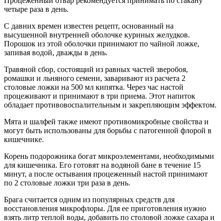
Процеженный отвар рекомендуется принимать по стакану
четыре раза в день.
С давних времен известен рецепт, основанный на
высушенной внутренней оболочке куриных желудков.
Порошок из этой оболочки принимают по чайной ложке,
запивая водой, дважды в день.
Травяной сбор, состоящий из равных частей зверобоя,
ромашки и льняного семени, заваривают из расчета 2
столовые ложки на 500 мл кипятка. Через час настой
процеживают и принимают в три приема. Этот напиток
обладает противовоспалительным и закрепляющим эффектом.
Мята и шалфей также имеют противомикробные свойства и
могут быть использованы для борьбы с патогенной флорой в
кишечнике.
Корень подорожника богат микроэлементами, необходимыми
для кишечника. Его готовят на водяной бане в течение 15
минут, а после остывания процеженный настой принимают
по 2 столовые ложки три раза в день.
Брага считается одним из популярных средств для
восстановления микрофлоры. Для ее приготовления нужно
взять литр теплой воды, добавить по столовой ложке сахара и