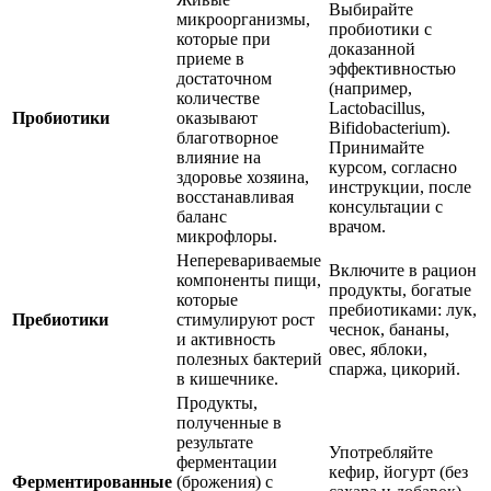
Выбирайте
микроорганизмы,
пробиотики с
которые при
доказанной
приеме в
эффективностью
достаточном
(например,
количестве
Lactobacillus,
Пробиотики
оказывают
Bifidobacterium).
благотворное
Принимайте
влияние на
курсом, согласно
здоровье хозяина,
инструкции, после
восстанавливая
консультации с
баланс
врачом.
микрофлоры.
Неперевариваемые
Включите в рацион
компоненты пищи,
продукты, богатые
которые
пребиотиками: лук,
Пребиотики
стимулируют рост
чеснок, бананы,
и активность
овес, яблоки,
полезных бактерий
спаржа, цикорий.
в кишечнике.
Продукты,
полученные в
результате
Употребляйте
ферментации
кефир, йогурт (без
Ферментированные
(брожения) с