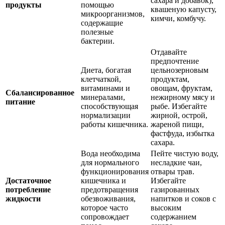
сахара и добавок),
продукты
помощью
квашеную капусту,
микроорганизмов,
кимчи, комбучу.
содержащие
полезные
бактерии.
Отдавайте
предпочтение
Диета, богатая
цельнозерновым
клетчаткой,
продуктам,
витаминами и
овощам, фруктам,
Сбалансированное
минералами,
нежирному мясу и
питание
способствующая
рыбе. Избегайте
нормализации
жирной, острой,
работы кишечника.
жареной пищи,
фастфуда, избытка
сахара.
Вода необходима
Пейте чистую воду,
для нормального
несладкие чаи,
функционирования
отвары трав.
Достаточное
кишечника и
Избегайте
потребление
предотвращения
газированных
жидкости
обезвоживания,
напитков и соков с
которое часто
высоким
сопровождает
содержанием