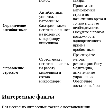
понос.
сахара.
Принимайте
антибиотики
Антибиотики,
строго по
уничтожая
назначению врача и
патогенные
только в случае
Ограничение
бактерии, также
необходимости.
антибиотиков
негативно влияют
Обсудите с врачом
на полезную
возможность
микрофлору
одновременного
кишечника.
приема
пробиотиков.
Практикуйте
Стресс может
методы
негативно влиять
релаксации: йогу,
Управление
на работу
медитацию,
стрессом
кишечника и
дыхательные
состав
упражнения.
микрофлоры.
Обеспечьте
достаточный сон.
Интересные факты
Вот несколько интересных фактов о восстановлении