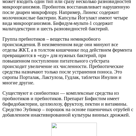
может входить один тип или сразу несколько разновидностей
микроорганизмов. Пробиотик восстанавливает нарушенную
после диареи микрофлору. Например, Линекс содержит
молочнокислые бактерии. Капсулы Йогулакт имеют четыре
вида микроорганизмов. Бифидум-мульти-1 содержит
мальтодекстрин и шесть разновидностей бактерий.
Группа пребиотиков – вещества немикробного
происхождения. В неизмененном виде они минуют все
отделы ЖКТ, а в толстом кишечнике под действием фермента
превращаются в «еду» для нужных бактерий, при
повышенном поступлении питательного субстрата
происходит увеличение их численности. Пребиотические
средства назначают только после устранения поноса. Это
сиропы Порталак, Лактулоза, Гудлак, таблетки Инулин и
многие другие.
Существуют и синбиотики — комплексные средства из
пробиотиков и пребиотиков. Препарат Бифистим имеет
бифидобактерии, целлюлозу, фруктозу, пектин и витамины.
Средство Эубикор – порошок на основе пшеничных отрубей с
добавлением инактивированной культуры винных дрожжей.