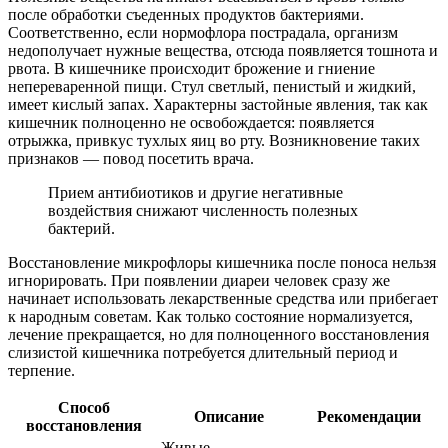
после обработки съеденных продуктов бактериями.
Соответственно, если нормофлора пострадала, организм
недополучает нужные вещества, отсюда появляется тошнота и
рвота. В кишечнике происходит брожение и гниение
непереваренной пищи. Стул светлый, пенистый и жидкий,
имеет кислый запах. Характерны застойные явления, так как
кишечник полноценно не освобождается: появляется
отрыжка, привкус тухлых яиц во рту. Возникновение таких
признаков — повод посетить врача.
Прием антибиотиков и другие негативные
воздействия снижают численность полезных
бактерий.
Восстановление микрофлоры кишечника после поноса нельзя
игнорировать. При появлении диареи человек сразу же
начинает использовать лекарственные средства или прибегает
к народным советам. Как только состояние нормализуется,
лечение прекращается, но для полноценного восстановления
слизистой кишечника потребуется длительный период и
терпение.
Способ
Описание
Рекомендации
восстановления
Живые