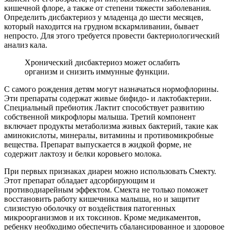
кишечной флоре, а также от степени тяжести заболевания.
Определить дисбактериоз у младенца до шести месяцев,
который находится на грудном вскармливании, бывает
непросто. Для этого требуется провести бактериологический
анализ кала.
Хронический дисбактериоз может ослабить
организм и снизить иммунные функции.
С самого рождения детям могут назначаться нормофлорины.
Эти препараты содержат живые бифидо- и лактобактерии.
Специальный пребиотик Лактит способствует развитию
собственной микрофлоры малыша. Третий компонент
включает продукты метаболизма живых бактерий, такие как
аминокислоты, минералы, витамины и противомикробные
вещества. Препарат выпускается в жидкой форме, не
содержит лактозу и белки коровьего молока.
При первых признаках диареи можно использовать Смекту.
Этот препарат обладает адсорбирующим и
противодиарейным эффектом. Смекта не только поможет
восстановить работу кишечника малыша, но и защитит
слизистую оболочку от воздействия патогенных
микроорганизмов и их токсинов. Кроме медикаментов,
ребенку необходимо обеспечить сбалансированное и здоровое