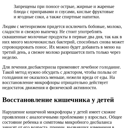
Запрещены при поносе острые, жирные и жареные
блюда с приправами и соусами, кислые фруктовые
и ягодные соки, а также спиртные напитки.
Людям с метеоризмом придется исключить бобовые, молоко,
сладости и свежую выпечку. Не стоит употреблять
сквашенные молочные продукты в первые два дня, так как в
них много молочнокислых бактерий, способных снова может
спровоцировать понос. Их можно будет добавить в меню на
третий день, а свежее молоко разрешается пить только через
неделю.
Для лечения дисбактериоза применяют лечебное голодание.
Такой метод нужно обсудить с доктором, чтобы пользы от
голодания не оказалось меньше, нежели вреда от еды. На
восстановление микрофлоры отрицательно действует
недостаток движения и физической активности.
Восстановление кишечника у детей
Нарушение кишечной микрофлоры у детей имеет схожие
проявления с аналогичными проблемами у взрослых. Общее
состояние ребенка и симптомы микробного дисбаланса
зависят от его возраста, причин, вызвавших изменения в