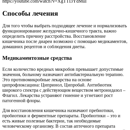
https://youtube.com/watch?v=XgTTI3YdMuI
Способы лечения
Для того чтобы выбрать подходящее лечение и нормализовать
функционирование желудочно-кишечного тракта, важно
определить причину расстройства. Восстановление
кишечника после диареи возможно с помощью медикаментов,
домашних рецептов и соблюдения диеты.
Медикаментозные средства
Если количество вредных микробов превышает допустимые
значения, больному назначают антибактериальную терапию.
Это противомикробные лекарства на основе
ципрофлоксацина: Ципринол, Ципробай. Антибиотик
широкого спектра с действующим веществом метронидазол –
Флагил. Лекарства устраняют гниение и угнетают рост
патогенной флоры.
Для восстановления кишечника назначают пребиотики,
пробиотики и ферментные препараты. Пробиотики – это и
есть живые полезные бактерии, так необходимые
человеческому организму. В состав аптечного препарата