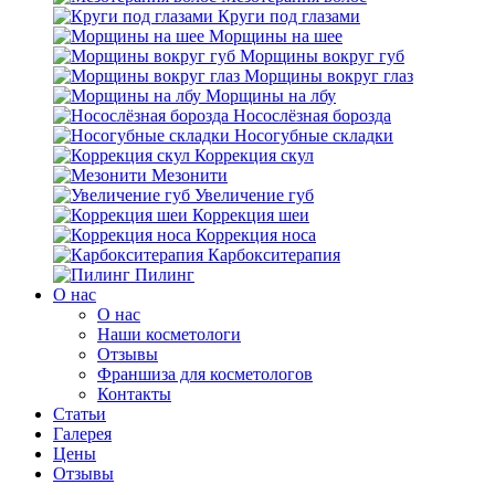
Круги под глазами
Морщины на шее
Морщины вокруг губ
Морщины вокруг глаз
Морщины на лбу
Носослёзная борозда
Носогубные складки
Коррекция скул
Мезонити
Увеличение губ
Коррекция шеи
Коррекция носа
Карбокситерапия
Пилинг
O нас
O нас
Наши косметологи
Отзывы
Франшиза для косметологов
Контакты
Статьи
Галерея
Цены
Отзывы