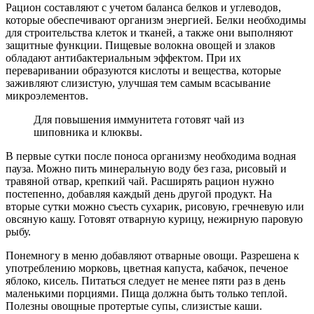
Рацион составляют с учетом баланса белков и углеводов,
которые обеспечивают организм энергией. Белки необходимы
для строительства клеток и тканей, а также они выполняют
защитные функции. Пищевые волокна овощей и злаков
обладают антибактериальным эффектом. При их
переваривании образуются кислоты и вещества, которые
заживляют слизистую, улучшая тем самым всасывание
микроэлементов.
Для повышения иммунитета готовят чай из
шиповника и клюквы.
В первые сутки после поноса организму необходима водная
пауза. Можно пить минеральную воду без газа, рисовый и
травяной отвар, крепкий чай. Расширять рацион нужно
постепенно, добавляя каждый день другой продукт. На
вторые сутки можно съесть сухарик, рисовую, гречневую или
овсяную кашу. Готовят отварную курицу, нежирную паровую
рыбу.
Понемногу в меню добавляют отварные овощи. Разрешена к
употреблению морковь, цветная капуста, кабачок, печеное
яблоко, кисель. Питаться следует не менее пяти раз в день
маленькими порциями. Пища должна быть только теплой.
Полезны овощные протертые супы, слизистые каши.