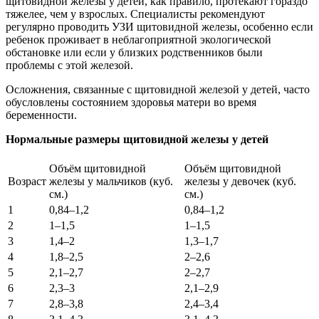
щитовидной железы у детей, как правило, протекают гораздо
тяжелее, чем у взрослых. Специалисты рекомендуют
регулярно проводить УЗИ щитовидной железы, особенно если
ребенок проживает в неблагоприятной экологической
обстановке или если у близких родственников были
проблемы с этой железой.
Осложнения, связанные с щитовидной железой у детей, часто
обусловлены состоянием здоровья матери во время
беременности.
Нормальные размеры щитовидной железы у детей
Объём щитовидной
Объём щитовидной
Возраст
железы у мальчиков (куб.
железы у девочек (куб.
см.)
см.)
1
0,84–1,2
0,84–1,2
2
1–1,5
1–1,5
3
1,4–2
1,3–1,7
4
1,8–2,5
2–2,6
5
2,1–2,7
2–2,7
6
2,3–3
2,1–2,9
7
2,8–3,8
2,4–3,4