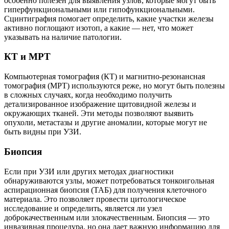
особенно полезен для выявления узлов, которые могут быть
гиперфункциональными или гипофункциональными.
Сцинтиграфия помогает определить, какие участки железы
активно поглощают изотоп, а какие — нет, что может
указывать на наличие патологии.
КТ и МРТ
Компьютерная томография (КТ) и магнитно-резонансная
томография (МРТ) используются реже, но могут быть полезны
в сложных случаях, когда необходимо получить
детализированное изображение щитовидной железы и
окружающих тканей. Эти методы позволяют выявить
опухоли, метастазы и другие аномалии, которые могут не
быть видны при УЗИ.
Биопсия
Если при УЗИ или других методах диагностики
обнаруживаются узлы, может потребоваться тонкоигольная
аспирационная биопсия (ТАБ) для получения клеточного
материала. Это позволяет провести цитологическое
исследование и определить, является ли узел
доброкачественным или злокачественным. Биопсия — это
инвазивная процедура, но она дает важную информацию для