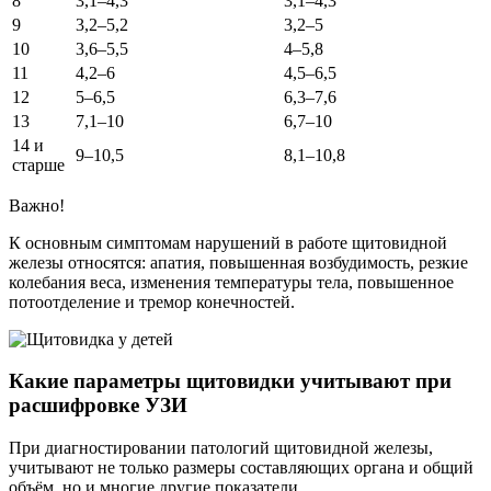
8
3,1–4,3
3,1–4,3
9
3,2–5,2
3,2–5
10
3,6–5,5
4–5,8
11
4,2–6
4,5–6,5
12
5–6,5
6,3–7,6
13
7,1–10
6,7–10
14 и
9–10,5
8,1–10,8
старше
Важно!
К основным симптомам нарушений в работе щитовидной
железы относятся: апатия, повышенная возбудимость, резкие
колебания веса, изменения температуры тела, повышенное
потоотделение и тремор конечностей.
Какие параметры щитовидки учитывают при
расшифровке УЗИ
При диагностировании патологий щитовидной железы,
учитывают не только размеры составляющих органа и общий
объём, но и многие другие показатели.