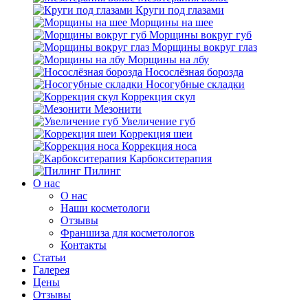
Круги под глазами
Морщины на шее
Морщины вокруг губ
Морщины вокруг глаз
Морщины на лбу
Носослёзная борозда
Носогубные складки
Коррекция скул
Мезонити
Увеличение губ
Коррекция шеи
Коррекция носа
Карбокситерапия
Пилинг
O нас
O нас
Наши косметологи
Отзывы
Франшиза для косметологов
Контакты
Статьи
Галерея
Цены
Отзывы