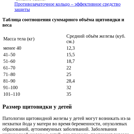
Противозачаточное кольцо – эффективное средство
защиты
Таблица соотношения суммарного объёма щитовидки и
веса
Средний объём железы (куб.
Масса тела (кг)
см.)
менее 40
12,3
41–50
15,5
51–60
18,7
61–70
22
71–80
25
81–90
28,4
91–100
32
101–110
35
Размер щитовидки у детей
Патологии щитовидной железы у детей могут возникать из-за
нехватки йода у матери во время беременности, опухолевых
образований, аутоиммунных заболеваний. Заболевания