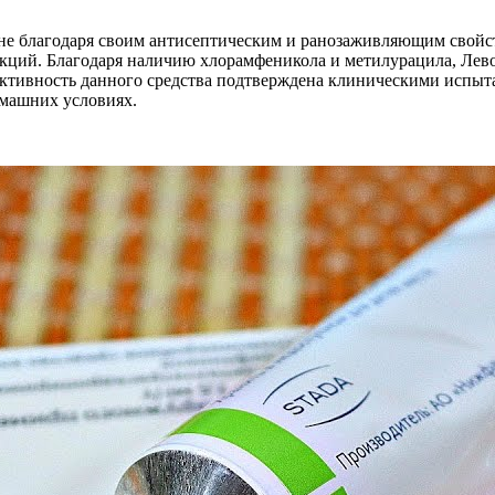
е благодаря своим антисептическим и ранозаживляющим свойств
фекций. Благодаря наличию хлорамфеникола и метилурацила, Ле
тивность данного средства подтверждена клиническими испыта
омашних условиях.