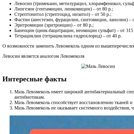
Левосин (тримекаин, метилурацил, хлорамфеникол, сульфа
Лингезин (гентамицин, линкомицин) – от 80 р.;
Стрептонитол (стрептоцид, низатол) – от 50 р.;
Фастин (анестезин, фурацилин, синтомицин, ланолин) – от
Эритромицин (эритроицин) – от 80 р.;
Банеоцин (цинк-бацитрацин, неомицин сульфат) – от 315 
Тетрациклин (тетрациклина гидрохлорид) – от 40 р.
О возможности заменить Левомеколь одним из вышеперечислен
Левосин является аналогом Левомеколя
Интересные факты
Мазь Левомеколь имеет широкий антибактериальный спек
антибиотикам.
Мазь Левомеколь способствует восстановлению тканей и у
Мазь Левомеколь не оказывает системного воздействия, 