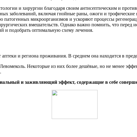
атологии и хирургии благодаря своим антисептическим и проти
жных заболеваний, включая гнойные раны, ожоги и трофические
 патогенных микроорганизмов и ускоряют процессы регенераци
рургических вмешательств. Однако важно помнить, что перед и
ий и подобрать оптимальную схему лечения.
птеки и региона проживания. В среднем она находится в пределах
Левомеколь. Некоторые из них более дешёвые, но не менее эффе
.
иальный и заживляющий эффект, содержащие в себе соверше