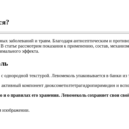
ся?
ных заболеваний и травм. Благодаря антисептическим и против
 В статье рассмотрим показания к применению, состав, механиз
имального эффекта.
оль
а с однородной текстурой. Левомеколь упаковывается в банки и
л, активный компонент диоксометилтетрагидропиримидин и вспо
о и о правилах его хранения. Левомеколь сохраняет свои сво
м изображении.