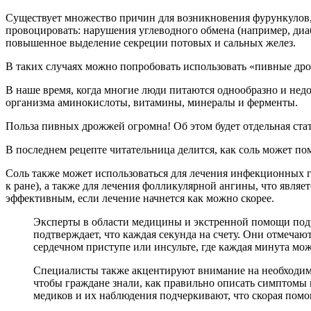
Существует множество причин для возникновения фурункулов, 
провоцировать: нарушения углеводного обмена (например, диаб
повышенное выделение секреции потовых и сальных желез.
В таких случаях можно попробовать использовать «пивные др
В наше время, когда многие люди питаются однообразно и нед
организма аминокислоты, витамины, минералы и ферменты.
Польза пивных дрожжей огромна! Об этом будет отдельная стать
В последнем рецепте читательница делится, как соль может по
Соль также может использоваться для лечения инфекционных г
к ране), а также для лечения фолликулярной ангины, что являе
эффективным, если лечение начнется как можно скорее.
Эксперты в области медицины и экстренной помощи под
подтверждает, что каждая секунда на счету. Они отмечаю
сердечном приступе или инсульте, где каждая минута мо
Специалисты также акцентируют внимание на необходимо
чтобы граждане знали, как правильно описать симптомы
медиков и их наблюдения подчеркивают, что скорая помощ