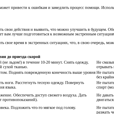
может привести к ошибкам и замедлить процесс помощи. Исполь
ь свои действия и выявить, что можно улучшить в будущем. Об
ет вам лучше подготовиться к возможным экстренным ситуация
ть свое время в экстренных ситуациях, что, в свою очередь, мо
вия до приезда скорой
(не льдом!) в течение 10-20 минут. Снять одежду,
Не смазыв
й сухой тканью.
отрывать
нтом. Поднять поврежденную конечность выше уровня
Не пытать
без крайн
ть ноги. Расстегнуть тесную одежду. Повернуть
Не пытать
ия языка.
спирт (мо
жение. Обеспечить доступ свежего воздуха. Дать
Не давать
ет противопоказаний).
двигаться
века. Подложить что-то мягкое под голову.
Не пытать
разжать ч