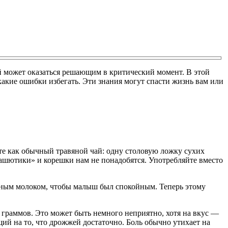
й может оказаться решающим в критический момент. В этой
какие ошибки избегать. Эти знания могут спасти жизнь вам или
ите как обычный травяной чай: одну столовую ложку сухих
арашютики» и корешки нам не понадобятся. Употребляйте вместо
удным молоком, чтобы малыш был спокойным. Теперь этому
0 граммов. Это может быть немного неприятно, хотя на вкус —
ий на то, что дрожжей достаточно. Боль обычно утихает на