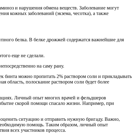
аминоз и нарушения обмена веществ. Заболевание могут
ния кожных заболеваний (экзема, чесотка), а также
упного белка. В белке дрожжей содержатся важнейшие для
того еще не сделали.
непосредственно на саму рану.
ек бинта можно пропитать 2% раствором соли и прикладывать
ная область, полоскание раствором соли будет более
уациях. Личный опыт многих врачей и фельдшеров
прибытие скорой помощи спасало жизни. Например, при
 оценить ситуацию и отправить нужную бригаду. Важно,
 необходимую помощь. Таким образом, личный опыт
твия всех участников процесса.