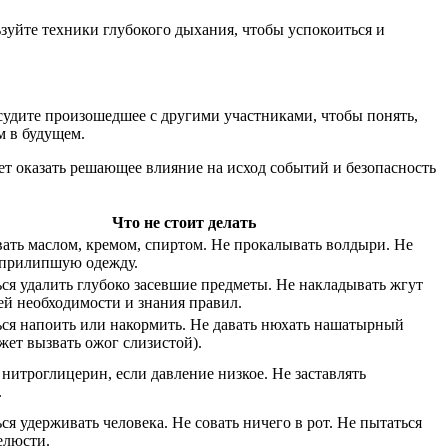
зуйте техники глубокого дыхания, чтобы успокоиться и
судите произошедшее с другими участниками, чтобы понять,
м в будущем.
жет оказать решающее влияние на исход событий и безопасность
Что не стоит делать
ать маслом, кремом, спиртом. Не прокалывать волдыри. Не
 прилипшую одежду.
ся удалить глубоко засевшие предметы. Не накладывать жгут
ей необходимости и знания правил.
ся напоить или накормить. Не давать нюхать нашатырный
жет вызвать ожог слизистой).
 нитроглицерин, если давление низкое. Не заставлять
.
ся удерживать человека. Не совать ничего в рот. Не пытаться
елюсти.