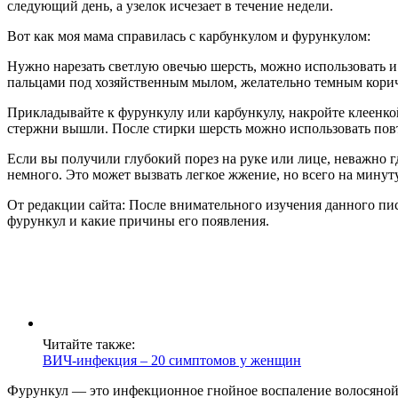
следующий день, а узелок исчезает в течение недели.
Вот как моя мама справилась с карбункулом и фурункулом:
Нужно нарезать светлую овечью шерсть, можно использовать и 
пальцами под хозяйственным мылом, желательно темным корич
Прикладывайте к фурункулу или карбункулу, накройте клеенкой 
стержни вышли. После стирки шерсть можно использовать пов
Если вы получили глубокий порез на руке или лице, неважно гд
немного. Это может вызвать легкое жжение, но всего на минут
От редакции сайта: После внимательного изучения данного пис
фурункул и какие причины его появления.
Читайте также:
ВИЧ-инфекция – 20 симптомов у женщин
Фурункул — это инфекционное гнойное воспаление волосяной 