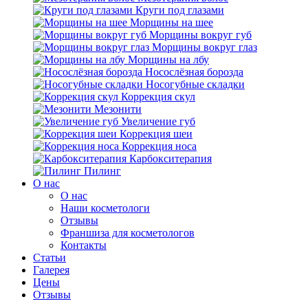
Круги под глазами
Морщины на шее
Морщины вокруг губ
Морщины вокруг глаз
Морщины на лбу
Носослёзная борозда
Носогубные складки
Коррекция скул
Мезонити
Увеличение губ
Коррекция шеи
Коррекция носа
Карбокситерапия
Пилинг
O нас
O нас
Наши косметологи
Отзывы
Франшиза для косметологов
Контакты
Статьи
Галерея
Цены
Отзывы