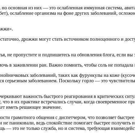
но основная из них — это ослабленная иммунная система, авит
ет), ослабление организма на фоне других заболеваний, осложне
ожжи».
остаточно, дрожжи могут стать источником полноценного и дост
я, не пропустите и подпишитесь на обновления блога, если вы э
мочь в заживлении ран. Важно помнить, чтобы соль не попадала 
нойничковых заболеваний, таких как фурункулы на коже (кусоч
тся серьезным заболеванием. Поскольку горло — это чувствитель
черкивают важность быстрого реагирования в критических сит
т, что в их практике встречались случаи, когда своевременное 
жет иметь решающее значение.
сти грамотного общения с диспетчером, что позволяет быстрее
 и не паниковали, ведь спокойствие помогает быстрее получить
ь — это не только служба, но и система, требующая взаимодейс