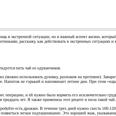
мощь в экстренной ситуации, но и важный аспект жизни, которы
тниками, расскажу, как действовать в экстренных ситуациях и 
ндуется пить чай из одуванчиков.
 их (можно использовать духовку, разложив на противне). Завар
йте. Напиток не горький и напоминает летние дни. При этом «п
ренес операцию, и ей нужно было кормить его исключительно гр
тридцать лет. Я также применяла этот рецепт и пила такой чай.
пробуйте есть дрожжи. В течение трех дней нужно съесть 100-12
т появиться легкое подташнивание. Это хороший знак, указывающ