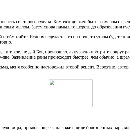
шерсть со старого тулупа. Комочек должен быть размером с гре
невым мылом. Затем снова намыльте шерсть до образования гус
и обмотайте. Если вы сделаете это на ночь, то утром будете пр
торно.
е, и такое, не дай Бог, произошло, аккуратно протрите вокруг р
у-две. Заживление раны происходит быстрее, чем обычно, а шрам
ьма, меня особенно насторожил второй рецепт. Вероятно, автор 
луковицы, проявляющееся на коже в виде болезненных нарывов