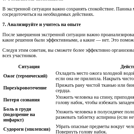
В экстренной ситуации важно сохранять спокойствие. Паника 
сосредоточиться на необходимых действиях.
7. Анализируйте и учитесь на опыте
После завершения экстренной ситуации важно проанализироват
какие решения были эффективными, а какие — нет. Это помож
Следуя этим советам, вы сможете более эффективно организова
всех участников.
Ситуация
Дейст
Охладить место ожога холодной водой 
Ожог (термический)
если она не прилипла. Накрыть чисто
Прижать рану чистой тканью или би
Порез/кровотечение
сердца.
Уложить человека на спину, приподня
Потеря сознания
голову набок, чтобы избежать западен
Боль в груди
Уложить человека в полусидячее поло
(подозрение на
разжевать таблетку аспирина (если н
инфаркт)
Убрать опасные предметы вокруг чело
Судороги (эпилепсия)
Повернуть голову набок.