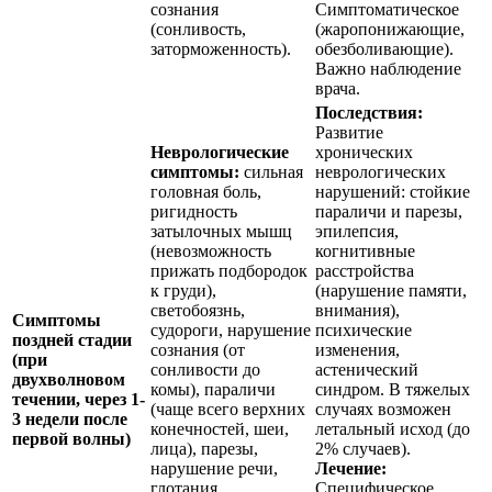
сознания
Симптоматическое
(сонливость,
(жаропонижающие,
заторможенность).
обезболивающие).
Важно наблюдение
врача.
Последствия:
Развитие
Неврологические
хронических
симптомы:
сильная
неврологических
головная боль,
нарушений: стойкие
ригидность
параличи и парезы,
затылочных мышц
эпилепсия,
(невозможность
когнитивные
прижать подбородок
расстройства
к груди),
(нарушение памяти,
светобоязнь,
внимания),
Симптомы
судороги, нарушение
психические
поздней стадии
сознания (от
изменения,
(при
сонливости до
астенический
двухволновом
комы), параличи
синдром. В тяжелых
течении, через 1-
(чаще всего верхних
случаях возможен
3 недели после
конечностей, шеи,
летальный исход (до
первой волны)
лица), парезы,
2% случаев).
нарушение речи,
Лечение:
глотания,
Специфическое