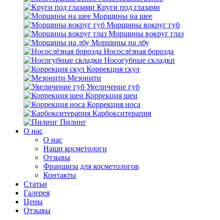
Круги под глазами
Морщины на шее
Морщины вокруг губ
Морщины вокруг глаз
Морщины на лбу
Носослёзная борозда
Носогубные складки
Коррекция скул
Мезонити
Увеличение губ
Коррекция шеи
Коррекция носа
Карбокситерапия
Пилинг
O нас
O нас
Наши косметологи
Отзывы
Франшиза для косметологов
Контакты
Статьи
Галерея
Цены
Отзывы