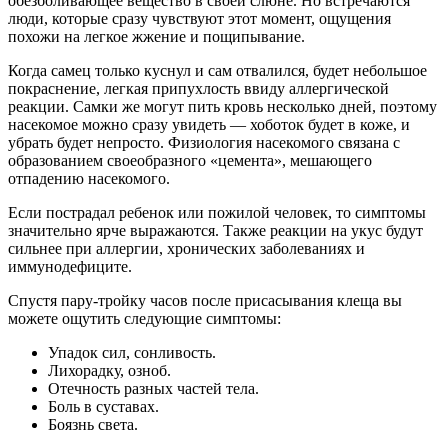
обезболивающее вещество в своей слюне. Но встречаются
люди, которые сразу чувствуют этот момент, ощущения
похожи на легкое жжение и пощипывание.
Когда самец только куснул и сам отвалился, будет небольшое
покраснение, легкая припухлость ввиду аллергической
реакции. Самки же могут пить кровь несколько дней, поэтому
насекомое можно сразу увидеть — хоботок будет в коже, и
убрать будет непросто. Физиология насекомого связана с
образованием своеобразного «цемента», мешающего
отпадению насекомого.
Если пострадал ребенок или пожилой человек, то симптомы
значительно ярче выражаются. Также реакции на укус будут
сильнее при аллергии, хронических заболеваниях и
иммунодефиците.
Спустя пару-тройку часов после присасывания клеща вы
можете ощутить следующие симптомы:
Упадок сил, сонливость.
Лихорадку, озноб.
Отечность разных частей тела.
Боль в суставах.
Боязнь света.