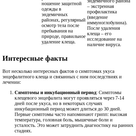
эндемичного района
ношение защитной
– экстренная
одежды в
профилактика
эндемичных
(введение
районах, регулярный
иммуноглобулина).
осмотр тела после
После удаления
пребывания на
клеща – его
природе, правильное
исследование на
удаление клеща.
наличие вируса.
Интересные факты
Вот несколько интересных фактов о симптомах укуса
энцефалитного клеща и связанных с ним последствиях и
лечении:
Симптомы и инкубационный период
: Симптомы
клещевого энцефалита могут проявляться через 7-14
дней после укуса, но в некоторых случаях
инкубационный период может длиться до 30 дней.
Первые симптомы часто напоминают грипп: высокая
температура, головная боль, мышечные боли и
усталость. Это может затруднить диагностику на ранних
стадиях.