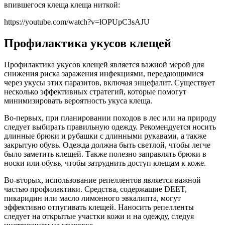
впившегося клеща клеща ниткой:
https://youtube.com/watch?v=lOPUpC3sAJU
Профилактика укусов клещей
Профилактика укусов клещей является важной мерой для
снижения риска заражения инфекциями, передающимися
через укусы этих паразитов, включая энцефалит. Существует
несколько эффективных стратегий, которые помогут
минимизировать вероятность укуса клеща.
Во-первых, при планировании походов в лес или на природу
следует выбирать правильную одежду. Рекомендуется носить
длинные брюки и рубашки с длинными рукавами, а также
закрытую обувь. Одежда должна быть светлой, чтобы легче
было заметить клещей. Также полезно заправлять брюки в
носки или обувь, чтобы затруднить доступ клещам к коже.
Во-вторых, использование репеллентов является важной
частью профилактики. Средства, содержащие DEET,
пикаридин или масло лимонного эвкалипта, могут
эффективно отпугивать клещей. Наносить репелленты
следует на открытые участки кожи и на одежду, следуя