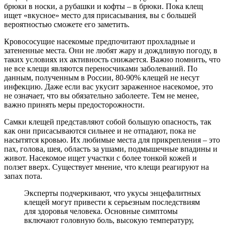
брюки в носки, а рубашки и кофты – в брюки. Пока клещ
ищет «вкусное» место для присасывания, вы с большей
вероятностью сможете его заметить.
Кровососущие насекомые предпочитают прохладные и
затененные места. Они не любят жару и дождливую погоду, в
таких условиях их активность снижается. Важно помнить, что
не все клещи являются переносчиками заболеваний. По
данным, полученным в России, 80-90% клещей не несут
инфекцию. Даже если вас укусит зараженное насекомое, это
не означает, что вы обязательно заболеете. Тем не менее,
важно принять меры предосторожности.
Самки клещей представляют собой большую опасность, так
как они присасываются сильнее и не отпадают, пока не
насытятся кровью. Их любимые места для прикрепления – это
пах, голова, шея, область за ушами, подмышечные впадины и
живот. Насекомое ищет участки с более тонкой кожей и
ползет вверх. Существует мнение, что клещи реагируют на
запах пота.
Эксперты подчеркивают, что укусы энцефалитных
клещей могут привести к серьезным последствиям
для здоровья человека. Основные симптомы
включают головную боль, высокую температуру,