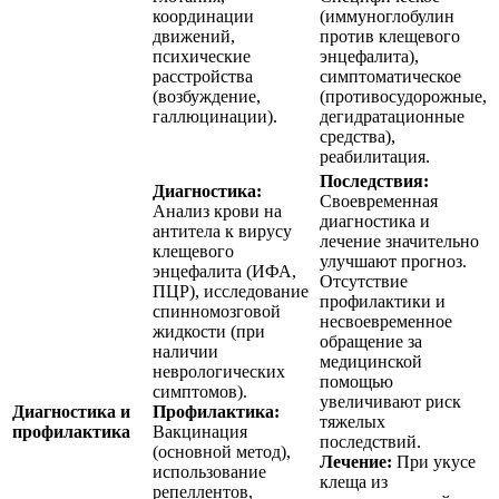
координации
(иммуноглобулин
движений,
против клещевого
психические
энцефалита),
расстройства
симптоматическое
(возбуждение,
(противосудорожные,
галлюцинации).
дегидратационные
средства),
реабилитация.
Последствия:
Диагностика:
Своевременная
Анализ крови на
диагностика и
антитела к вирусу
лечение значительно
клещевого
улучшают прогноз.
энцефалита (ИФА,
Отсутствие
ПЦР), исследование
профилактики и
спинномозговой
несвоевременное
жидкости (при
обращение за
наличии
медицинской
неврологических
помощью
симптомов).
увеличивают риск
Диагностика и
Профилактика:
тяжелых
профилактика
Вакцинация
последствий.
(основной метод),
Лечение:
При укусе
использование
клеща из
репеллентов,