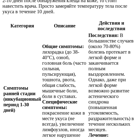
2-10 дней после обнаружения клеща на коже, то стоит
навестить врача. Просто замеряйте температуру тела после
укуса в течение 10 дней.
Действия и
Категория
Описание
последствия
Последствия:
В
большинстве случаев
Общие симптомы:
(около 70-80%)
лихорадка (до 38-
болезнь протекает в
40°C), озноб,
легкой форме и
головная боль (часто
заканчивается
сильная,
полным
пульсирующая),
выздоровлением.
тошнота, рвота,
Однако, даже при
общая слабость,
легкой форме
Симптомы
мышечные боли,
возможно развитие
ранней стадии
боли в суставах.
астенического
(инкубационный
Специфические
синдрома
период 1-30
симптомы:
(повышенная
дней)
покраснение кожи в
утомляемость,
месте укуса (не
раздражительность) в
всегда), увеличение
течение нескольких
лимфоузлов, иногда
месяцев.
легкое нарушение
Лечение: