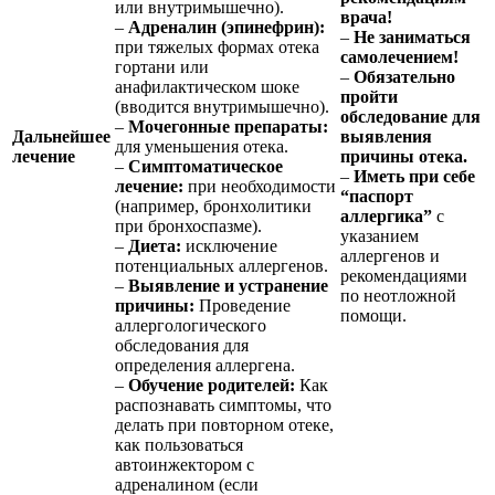
или внутримышечно).
врача!
–
Адреналин (эпинефрин):
–
Не заниматься
при тяжелых формах отека
самолечением!
гортани или
–
Обязательно
анафилактическом шоке
пройти
(вводится внутримышечно).
обследование для
–
Мочегонные препараты:
Дальнейшее
выявления
для уменьшения отека.
лечение
причины отека.
–
Симптоматическое
–
Иметь при себе
лечение:
при необходимости
“паспорт
(например, бронхолитики
аллергика”
с
при бронхоспазме).
указанием
–
Диета:
исключение
аллергенов и
потенциальных аллергенов.
рекомендациями
–
Выявление и устранение
по неотложной
причины:
Проведение
помощи.
аллергологического
обследования для
определения аллергена.
–
Обучение родителей:
Как
распознавать симптомы, что
делать при повторном отеке,
как пользоваться
автоинжектором с
адреналином (если