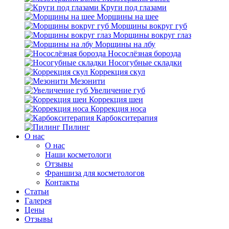
Круги под глазами
Морщины на шее
Морщины вокруг губ
Морщины вокруг глаз
Морщины на лбу
Носослёзная борозда
Носогубные складки
Коррекция скул
Мезонити
Увеличение губ
Коррекция шеи
Коррекция носа
Карбокситерапия
Пилинг
O нас
O нас
Наши косметологи
Отзывы
Франшиза для косметологов
Контакты
Статьи
Галерея
Цены
Отзывы