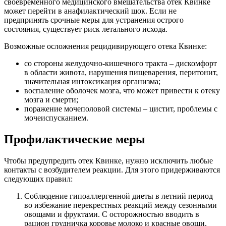
своевременного медицинского вмешательства отек Квинке
может перейти в анафилактический шок. Если не
предпринять срочные меры для устранения острого
состояния, существует риск летального исхода.
Возможные осложнения рецидивирующего отека Квинке:
со стороны желудочно-кишечного тракта – дискомфорт
в области живота, нарушения пищеварения, перитонит,
значительная интоксикация организма;
воспаление оболочек мозга, что может привести к отеку
мозга и смерти;
поражение мочеполовой системы – цистит, проблемы с
мочеиспусканием.
Профилактические меры
Чтобы предупредить отек Квинке, нужно исключить любые
контакты с возбудителем реакции. Для этого придерживаются
следующих правил:
Соблюдение гипоаллергенной диеты в летний период
во избежание перекрестных реакций между сезонными
овощами и фруктами. С осторожностью вводить в
рацион грудничка коровье молоко и красные овощи,