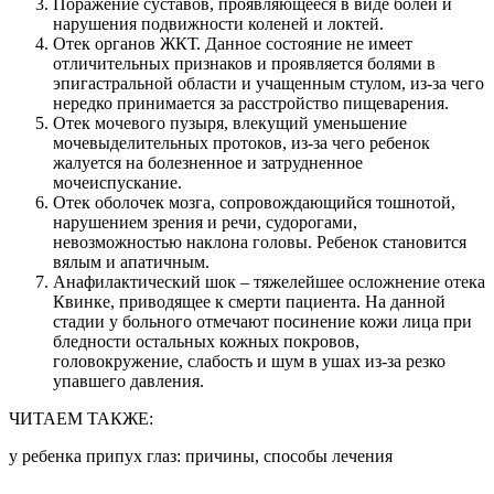
Поражение суставов, проявляющееся в виде болей и
нарушения подвижности коленей и локтей.
Отек органов ЖКТ. Данное состояние не имеет
отличительных признаков и проявляется болями в
эпигастральной области и учащенным стулом, из-за чего
нередко принимается за расстройство пищеварения.
Отек мочевого пузыря, влекущий уменьшение
мочевыделительных протоков, из-за чего ребенок
жалуется на болезненное и затрудненное
мочеиспускание.
Отек оболочек мозга, сопровождающийся тошнотой,
нарушением зрения и речи, судорогами,
невозможностью наклона головы. Ребенок становится
вялым и апатичным.
Анафилактический шок – тяжелейшее осложнение отека
Квинке, приводящее к смерти пациента. На данной
стадии у больного отмечают посинение кожи лица при
бледности остальных кожных покровов,
головокружение, слабость и шум в ушах из-за резко
упавшего давления.
ЧИТАЕМ ТАКЖЕ:
у ребенка припух глаз: причины, способы лечения