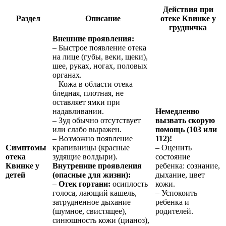
Действия при
Раздел
Описание
отеке Квинке у
грудничка
Внешние проявления:
– Быстрое появление отека
на лице (губы, веки, щеки),
шее, руках, ногах, половых
органах.
– Кожа в области отека
бледная, плотная, не
оставляет ямки при
надавливании.
Немедленно
– Зуд обычно отсутствует
вызвать скорую
или слабо выражен.
помощь (103 или
– Возможно появление
112)!
Симптомы
крапивницы (красные
– Оценить
отека
зудящие волдыри).
состояние
Квинке у
Внутренние проявления
ребенка: сознание,
детей
(опасные для жизни):
дыхание, цвет
–
Отек гортани:
осиплость
кожи.
голоса, лающий кашель,
– Успокоить
затрудненное дыхание
ребенка и
(шумное, свистящее),
родителей.
синюшность кожи (цианоз),