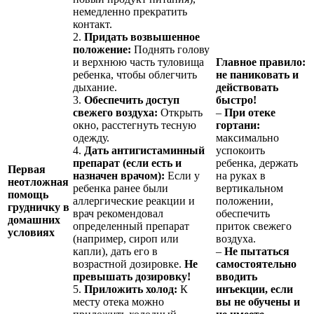
немедленно прекратить
контакт.
2.
Придать возвышенное
положение:
Поднять голову
и верхнюю часть туловища
Главное правило:
ребенка, чтобы облегчить
не паниковать и
дыхание.
действовать
3.
Обеспечить доступ
быстро!
свежего воздуха:
Открыть
–
При отеке
окно, расстегнуть тесную
гортани:
одежду.
максимально
4.
Дать антигистаминный
успокоить
препарат (если есть и
ребенка, держать
Первая
назначен врачом):
Если у
на руках в
неотложная
ребенка ранее были
вертикальном
помощь
аллергические реакции и
положении,
грудничку в
врач рекомендовал
обеспечить
домашних
определенный препарат
приток свежего
условиях
(например, сироп или
воздуха.
капли), дать его в
–
Не пытаться
возрастной дозировке.
Не
самостоятельно
превышать дозировку!
вводить
5.
Приложить холод:
К
инъекции, если
месту отека можно
вы не обучены и