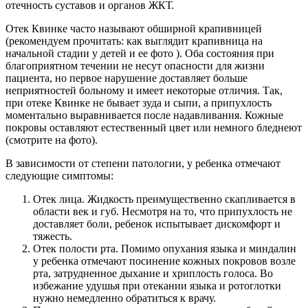
отечность суставов и органов ЖКТ.
Отек Квинке часто называют обширной крапивницей
(рекомендуем прочитать: как выглядит крапивница на
начальной стадии у детей и ее фото ). Оба состояния при
благоприятном течении не несут опасности для жизни
пациента, но первое нарушение доставляет больше
неприятностей больному и имеет некоторые отличия. Так,
при отеке Квинке не бывает зуда и сыпи, а припухлость
моментально выравнивается после надавливания. Кожные
покровы оставляют естественный цвет или немного бледнеют
(смотрите на фото).
В зависимости от степени патологии, у ребенка отмечают
следующие симптомы:
Отек лица. Жидкость преимущественно скапливается в
области век и губ. Несмотря на то, что припухлость не
доставляет боли, ребенок испытывает дискомфорт и
тяжесть.
Отек полости рта. Помимо опухания языка и миндалин
у ребенка отмечают посинение кожных покровов возле
рта, затрудненное дыхание и хриплость голоса. Во
избежание удушья при отекании языка и ротоглотки
нужно немедленно обратиться к врачу.