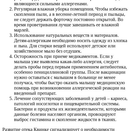
являющиеся сильными аллергенами.
Регулярная влажная уборка помещения. Чтобы избежать
скопления пыли, а в весенне-летний период и пыльцы,
не следует держать форточку постоянно открытой. Во
время проветривания лучше завешивать ее влажной
марлей.
Использование натуральных веществ и материалов.
Детям-аллергикам необходимо носить одежду из хлопка
и льна. Для стирки вещей используют детское или
хозяйственное мыло без отдушек.
Осторожность при приеме медикаментов. Если у
малыша уже выявлена какая-либо аллергия, следует
делать пробы перед первым применением антибиотика,
особенно пенициллиновой группы. После вакцинации
нужно оставаться с малышом в больнице не менее
получаса, чтобы быстро оказать малышу медицинскую
помощь при возникновении аллергической реакции на
введенный препарат.
Лечение сопутствующих заболеваний у детей – кариеса,
патологий носоглотки и пищеварительной системы.
Бактерии и продукты их жизнедеятельности, которыми
данные болезни населяют организм, провоцируют
выброс гистамина и скопление жидкости в тканях.
Развитие отека Квинке сигнализирует о необходимости