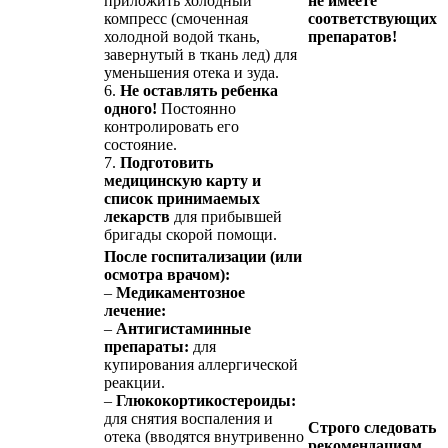
приложить холодный
не имеете
компресс (смоченная
соответствующих
холодной водой ткань,
препаратов!
завернутый в ткань лед) для
уменьшения отека и зуда.
6.
Не оставлять ребенка
одного!
Постоянно
контролировать его
состояние.
7.
Подготовить
медицинскую карту и
список принимаемых
лекарств
для прибывшей
бригады скорой помощи.
После госпитализации (или
осмотра врачом):
–
Медикаментозное
лечение:
–
Антигистаминные
препараты:
для
купирования аллергической
реакции.
–
Глюкокортикостероиды:
для снятия воспаления и
Строго следовать
отека (вводятся внутривенно
рекомендациям