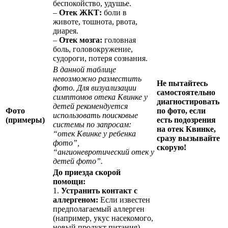
беспокойство, удушье.
–
Отек ЖКТ:
боли в
животе, тошнота, рвота,
диарея.
–
Отек мозга:
головная
боль, головокружение,
судороги, потеря сознания.
В данной таблице
невозможно разместить
Не пытайтесь
фото. Для визуализации
самостоятельно
симптомов отека Квинке у
диагностировать
детей рекомендуется
Фото
по фото, если
использовать поисковые
(примеры)
есть подозрения
системы по запросам:
на отек Квинке,
“отек Квинке у ребенка
сразу вызывайте
фото”,
скорую!
“ангионевротический отек у
детей фото”.
До приезда скорой
помощи:
1.
Устранить контакт с
аллергеном:
Если известен
предполагаемый аллерген
(например, укус насекомого,
новый продукт питания),