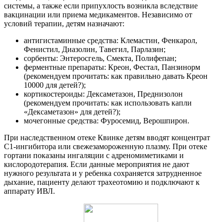
системы, а также если припухлость возникла вследствие
вакцинации или приема медикаментов. Независимо от
условий терапии, детям назначают:
антигистаминные средства: Клемастин, Фенкарол,
Фенистил, Диазолин, Тавегил, Парлазин;
сорбенты: Энтеросгель, Смекта, Полифепан;
ферментные препараты: Креон, Фестал, Панзинорм
(рекомендуем прочитать: как правильно давать Креон
10000 для детей?);
кортикостероиды: Дексаметазон, Преднизолон
(рекомендуем прочитать: как использовать капли
«Дексаметазон» для детей?);
мочегонные средства: Фуросемид, Верошпирон.
При наследственном отеке Квинке детям вводят концентрат
С1-ингибитора или свежезамороженную плазму. При отеке
гортани показаны ингаляции с адреномиметиками и
кислородотерапия. Если данные мероприятия не дают
нужного результата и у ребенка сохраняется затрудненное
дыхание, пациенту делают трахеотомию и подключают к
аппарату ИВЛ.