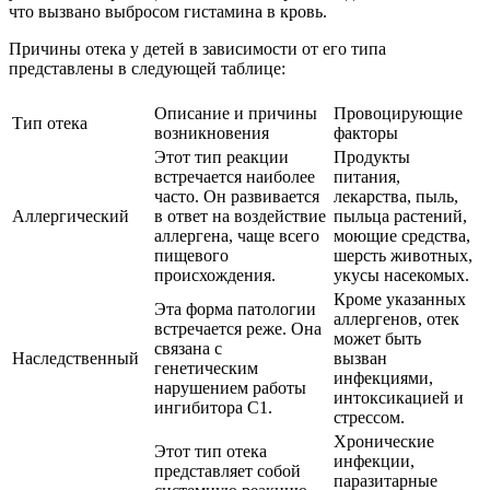
что вызвано выбросом гистамина в кровь.
Причины отека у детей в зависимости от его типа
представлены в следующей таблице:
Описание и причины
Провоцирующие
Тип отека
возникновения
факторы
Этот тип реакции
Продукты
встречается наиболее
питания,
часто. Он развивается
лекарства, пыль,
Аллергический
в ответ на воздействие
пыльца растений,
аллергена, чаще всего
моющие средства,
пищевого
шерсть животных,
происхождения.
укусы насекомых.
Кроме указанных
Эта форма патологии
аллергенов, отек
встречается реже. Она
может быть
связана с
Наследственный
вызван
генетическим
инфекциями,
нарушением работы
интоксикацией и
ингибитора С1.
стрессом.
Хронические
Этот тип отека
инфекции,
представляет собой
паразитарные