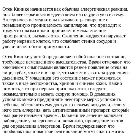
Отек Квинке начинается как обычная аллергическая реакция,
но с более серьезным воздействием на сосудистую систему.
Аллергические медиаторы вызывают расширение и
повышенную проницаемость капилляров, что приводит к
тому, что плазма крови проникает в межклеточное
пространство, вызывая отек. Скопление жидкости нарушает
работу нервных клеток, что ослабляет стенки сосудов и
увеличивает объем припухлости.
Отек Квинке у детей представляет собой опасное состояние,
требующее немедленного вмешательства. Врачи отмечают, что
ключевыми симптомами являются резкое появление отека на
лице, губах, языке и в горле, что может вызвать затруднения с
дыханием. У младенцев это состояние может проявляться
также в виде беспокойства, хрипов и синевы кожи. Важно
помнить, что при первых признаках отека следует
незамедлительно вызвать скорую помощь. В домашних
условиях можно предпринять некоторые меры: успокоить
ребенка, обеспечить ему доступ к свежему воздуху и, если у
него есть аллергия, дать антигистаминный препарат, который
был ранее назначен врачом. Дальнейшее лечение включает
наблюдение у аллерголога и, возможно, проведение тестов
для определения аллергенов. Врачи подчеркивают, что
профилактика и быстрое реагирование могут спасти жизнь