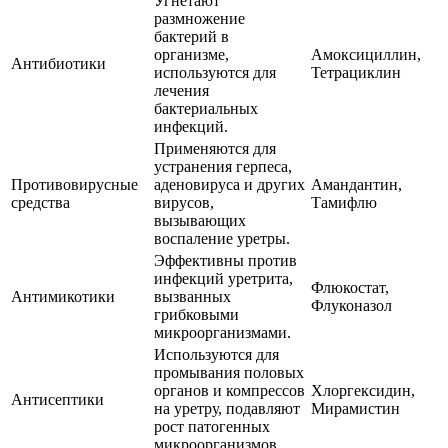
Угнетают
размножение
бактерий в
организме,
Амоксициллин,
Антибиотики
используются для
Тетрациклин
лечения
бактериальных
инфекций.
Применяются для
устранения герпеса,
Противовирусные
аденовируса и других
Амандантин,
средства
вирусов,
Тамифлю
вызывающих
воспаление уретры.
Эффективны против
инфекций уретрита,
Флюкостат,
Антимикотики
вызванных
Флуконазол
грибковыми
микроорганизмами.
Используются для
промывания половых
органов и компрессов
Хлоргексидин,
Антисептики
на уретру, подавляют
Мирамистин
рост патогенных
микроорганизмов.