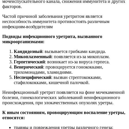
мочеиспускательного канала, снижения иммунитета и других
факторов.
Частой причиной заболевания уретритом является
неспособность иммунитета противостоять различным
инфекциям-возбудителям
Подвиды инфекционного уретрита, вызванного
микроорганизмами:
Кандидозный
: вызывается грибками кандида.
Микоплазменный
: появляется из-за микоплазм.
Герпетический
: возникает из-за вируса герпеса.
Венерический
: провоцируется гонококками,
трихомонадами, хламидиями.
Неспецифический
: вызван стрептококками,
стафилококками, кишечной палочкой.
Неинфекционный уретрит появляется на фоне мочекаменной
болезни, гинекологических заболеваний неинфекционного
происхождения, при злокачественных опухолях уретры.
К иным состояниям, провоцирующим воспаление уретры,
относятся:
травмы и повреждения уретры различного генеза;