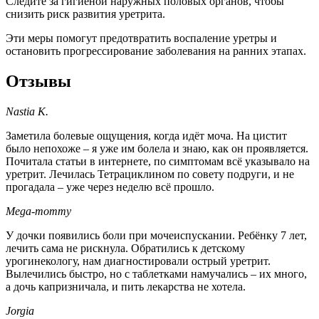
Следите за гигиеной наружных половых органов, чтобы
снизить риск развития уретрита.
Эти меры помогут предотвратить воспаление уретры и
остановить прогрессирование заболевания на ранних этапах.
Отзывы
Nastia K.
Заметила болевые ощущения, когда идёт моча. На цистит
было непохоже – я уже им болела и знаю, как он проявляется.
Почитала статьи в интернете, по симптомам всё указывало на
уретрит. Лечилась Тетрациклином по совету подруги, и не
прогадала – уже через неделю всё прошло.
Mega-mommy
У дочки появились боли при мочеиспускании. Ребёнку 7 лет,
лечить сама не рискнула. Обратились к детскому
урогинекологу, нам диагностировали острый уретрит.
Вылечились быстро, но с таблетками намучались – их много,
а дочь капризничала, и пить лекарства не хотела.
Jorgia