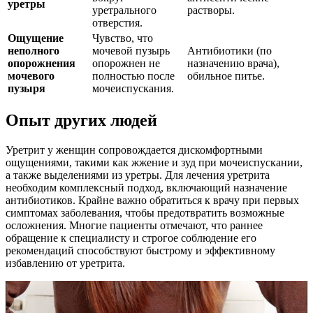
уретры
уретрального
растворы.
отверстия.
Ощущение
Чувство, что
неполного
мочевой пузырь
Антибиотики (по
опорожнения
опорожнен не
назначению врача),
мочевого
полностью после
обильное питье.
пузыря
мочеиспускания.
Опыт других людей
Уретрит у женщин сопровождается дискомфортными
ощущениями, такими как жжение и зуд при мочеиспускании,
а также выделениями из уретры. Для лечения уретрита
необходим комплексный подход, включающий назначение
антибиотиков. Крайне важно обратиться к врачу при первых
симптомах заболевания, чтобы предотвратить возможные
осложнения. Многие пациенты отмечают, что раннее
обращение к специалисту и строгое соблюдение его
рекомендаций способствуют быстрому и эффективному
избавлению от уретрита.