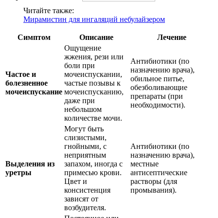
Читайте также:
Мирамистин для ингаляций небулайзером
Симптом
Описание
Лечение
Ощущение
жжения, рези или
Антибиотики (по
боли при
назначению врача),
Частое и
мочеиспускании,
обильное питье,
болезненное
частые позывы к
обезболивающие
мочеиспускание
мочеиспусканию,
препараты (при
даже при
необходимости).
небольшом
количестве мочи.
Могут быть
слизистыми,
гнойными, с
Антибиотики (по
неприятным
назначению врача),
Выделения из
запахом, иногда с
местные
уретры
примесью крови.
антисептические
Цвет и
растворы (для
консистенция
промывания).
зависят от
возбудителя.