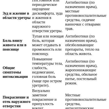
Постоянное или
Антибиотики (по
периодическое
назначению врача),
ощущение
местные
Зуд и жжение в
дискомфорта, зуда
противовоспалительные
области уретры
и жжения в
средства, сидячие
области
ванночки с отварами
наружного
трав.
отверстия уретры.
Тупая или ноющая
Антибиотики (по
Боль внизу
боль, которая
назначению врача),
живота или в
может отдавать в
обезболивающие
пояснице
промежность или
препараты, тепло на
поясницу.
область живота.
Повышение
Антибиотики (по
температуры тела,
назначению врача),
Общие
слабость,
жаропонижающие
симптомы
недомогание,
средства, обильное
интоксикации
головная боль
питье, постельный
(чаще при остром
режим.
уретрите).
Визуально
заметное
Местные
Покраснение и
покраснение и
противовоспалительные
отек наружного
припухлость
средства,
отверстия
вокруг
антисептические