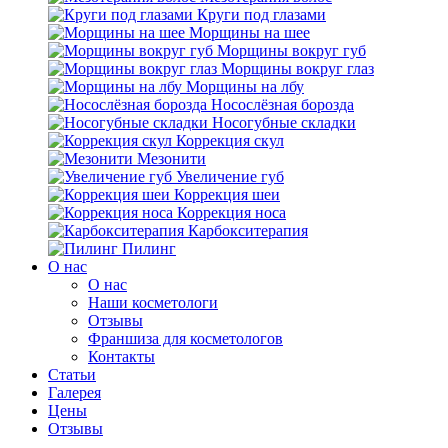
Круги под глазами
Морщины на шее
Морщины вокруг губ
Морщины вокруг глаз
Морщины на лбу
Носослёзная борозда
Носогубные складки
Коррекция скул
Мезонити
Увеличение губ
Коррекция шеи
Коррекция носа
Карбокситерапия
Пилинг
O нас
O нас
Наши косметологи
Отзывы
Франшиза для косметологов
Контакты
Статьи
Галерея
Цены
Отзывы