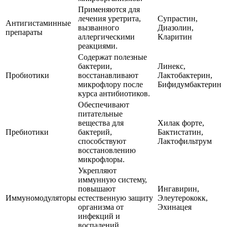
Применяются для
лечения уретрита,
Супрастин,
Антигистаминные
вызванного
Диазолин,
препараты
аллергическими
Кларитин
реакциями.
Содержат полезные
бактерии,
Линекс,
Пробиотики
восстанавливают
Лактобактерин,
микрофлору после
Бифидумбактерин
курса антибиотиков.
Обеспечивают
питательные
вещества для
Хилак форте,
Пребиотики
бактерий,
Бактистатин,
способствуют
Лактофильтрум
восстановлению
микрофлоры.
Укрепляют
иммунную систему,
повышают
Ингавирин,
Иммуномодуляторы
естественную защиту
Элеутерококк,
организма от
Эхинацея
инфекций и
воспалений.