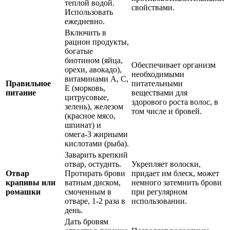
теплой водой.
свойствами.
Использовать
ежедневно.
Включить в
рацион продукты,
богатые
биотином (яйца,
Обеспечивает организм
орехи, авокадо),
необходимыми
витаминами А, С,
Правильное
питательными
Е (морковь,
питание
веществами для
цитрусовые,
здорового роста волос, в
зелень), железом
том числе и бровей.
(красное мясо,
шпинат) и
омега-3 жирными
кислотами (рыба).
Заварить крепкий
отвар, остудить.
Укрепляет волоски,
Отвар
Протирать брови
придает им блеск, может
крапивы или
ватным диском,
немного затемнить брови
ромашки
смоченным в
при регулярном
отваре, 1-2 раза в
использовании.
день.
Дать бровям