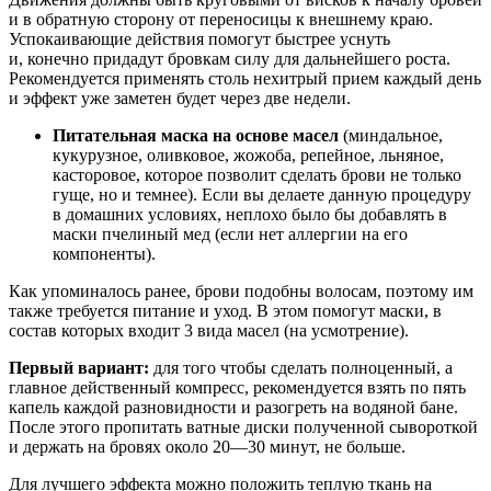
и в обратную сторону от переносицы к внешнему краю.
Успокаивающие действия помогут быстрее уснуть
и, конечно придадут бровкам силу для дальнейшего роста.
Рекомендуется применять столь нехитрый прием каждый день
и эффект уже заметен будет через две недели.
Питательная маска на основе масел
(миндальное,
кукурузное, оливковое, жожоба, репейное, льняное,
касторовое, которое позволит сделать брови не только
гуще, но и темнее). Если вы делаете данную процедуру
в домашних условиях, неплохо было бы добавлять в
маски пчелиный мед (если нет аллергии на его
компоненты).
Как упоминалось ранее, брови подобны волосам, поэтому им
также требуется питание и уход. В этом помогут маски, в
состав которых входит 3 вида масел (на усмотрение).
Первый вариант:
для того чтобы сделать полноценный, а
главное действенный компресс, рекомендуется взять по пять
капель каждой разновидности и разогреть на водяной бане.
После этого пропитать ватные диски полученной сывороткой
и держать на бровях около 20—30 минут, не больше.
Для лучшего эффекта можно положить теплую ткань на