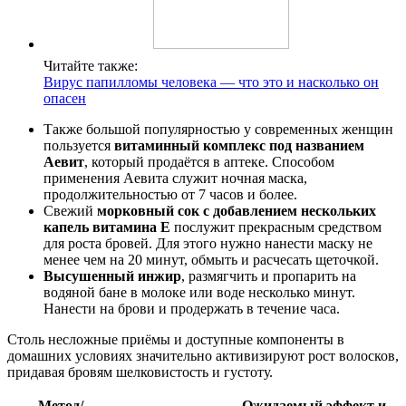
Читайте также:
Вирус папилломы человека — что это и насколько он
опасен
Также большой популярностью у современных женщин
пользуется
витаминный комплекс под названием
Аевит
, который продаётся в аптеке. Способом
применения Аевита служит ночная маска,
продолжительностью от 7 часов и более.
Свежий
морковный сок с добавлением нескольких
капель витамина Е
послужит прекрасным средством
для роста бровей. Для этого нужно нанести маску не
менее чем на 20 минут, обмыть и расчесать щеточкой.
Высушенный инжир
, размягчить и пропарить на
водяной бане в молоке или воде несколько минут.
Нанести на брови и продержать в течение часа.
Столь несложные приёмы и доступные компоненты в
домашних условиях значительно активизируют рост волосков,
придавая бровям шелковистость и густоту.
Метод/
Ожидаемый эффект и