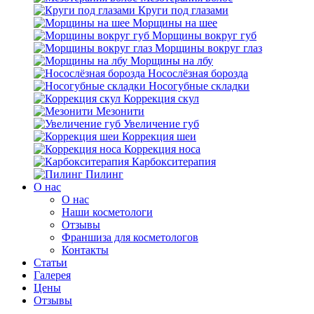
Круги под глазами
Морщины на шее
Морщины вокруг губ
Морщины вокруг глаз
Морщины на лбу
Носослёзная борозда
Носогубные складки
Коррекция скул
Мезонити
Увеличение губ
Коррекция шеи
Коррекция носа
Карбокситерапия
Пилинг
O нас
O нас
Наши косметологи
Отзывы
Франшиза для косметологов
Контакты
Статьи
Галерея
Цены
Отзывы