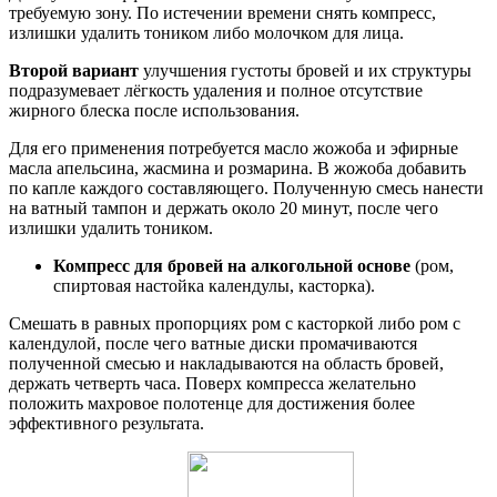
требуемую зону. По истечении времени снять компресс,
излишки удалить тоником либо молочком для лица.
Второй вариант
улучшения густоты бровей и их структуры
подразумевает лёгкость удаления и полное отсутствие
жирного блеска после использования.
Для его применения потребуется масло жожоба и эфирные
масла апельсина, жасмина и розмарина. В жожоба добавить
по капле каждого составляющего. Полученную смесь нанести
на ватный тампон и держать около 20 минут, после чего
излишки удалить тоником.
Компресс для бровей на алкогольной основе
(ром,
спиртовая настойка календулы, касторка).
Смешать в равных пропорциях ром с касторкой либо ром с
календулой, после чего ватные диски промачиваются
полученной смесью и накладываются на область бровей,
держать четверть часа. Поверх компресса желательно
положить махровое полотенце для достижения более
эффективного результата.