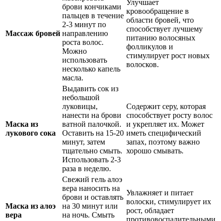
Улучшает
брови кончиками
кровообращение в
пальцев в течение
области бровей, что
2-3 минут по
способствует лучшему
Массаж бровей
направлению
питанию волосяных
роста волос.
фолликулов и
Можно
стимулирует рост новых
использовать
волосков.
несколько капель
масла.
Выдавить сок из
небольшой
луковицы,
Содержит серу, которая
нанести на брови
способствует росту волос
Маска из
ватной палочкой.
и укрепляет их. Может
лукового сока
Оставить на 15-20
иметь специфический
минут, затем
запах, поэтому важно
тщательно смыть.
хорошо смывать.
Использовать 2-3
раза в неделю.
Свежий гель алоэ
вера наносить на
Увлажняет и питает
брови и оставлять
волоски, стимулирует их
Маска из алоэ
на 30 минут или
рост, обладает
вера
на ночь. Смыть
противовоспалительными