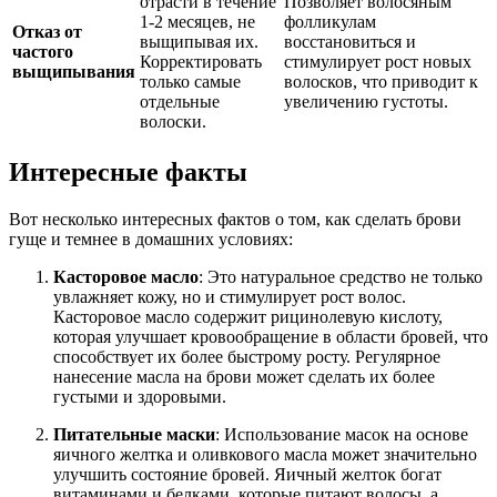
отрасти в течение
Позволяет волосяным
1-2 месяцев, не
фолликулам
Отказ от
выщипывая их.
восстановиться и
частого
Корректировать
стимулирует рост новых
выщипывания
только самые
волосков, что приводит к
отдельные
увеличению густоты.
волоски.
Интересные факты
Вот несколько интересных фактов о том, как сделать брови
гуще и темнее в домашних условиях:
Касторовое масло
: Это натуральное средство не только
увлажняет кожу, но и стимулирует рост волос.
Касторовое масло содержит рицинолевую кислоту,
которая улучшает кровообращение в области бровей, что
способствует их более быстрому росту. Регулярное
нанесение масла на брови может сделать их более
густыми и здоровыми.
Питательные маски
: Использование масок на основе
яичного желтка и оливкового масла может значительно
улучшить состояние бровей. Яичный желток богат
витаминами и белками, которые питают волосы, а