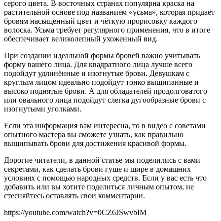
серого цвета. В восточных странах популярна краска на
растительной основе под названием «усьма», которая придаёт
бровям насыщенный цвет и чёткую прорисовку каждого
волоска. Усьма требует регулярного применения, что в итоге
обеспечивает великолепный ухоженный вид.
При создании идеальной формы бровей важно учитывать
форму вашего лица. Для квадратного лица лучше всего
подойдут удлинённые и изогнутые брови. Девушкам с
круглым лицом идеально подойдут тонко выщипанные и
высоко поднятые брови. А для обладателей продолговатого
или овального лица подойдут слегка дугообразные брови с
изогнутыми уголками.
Если эта информация вам интересна, то в видео с советами
опытного мастера вы сможете узнать, как правильно
выщипывать брови для достижения красивой формы.
Дорогие читатели, в данной статье мы поделились с вами
секретами, как сделать брови гуще и шире в домашних
условиях с помощью народных средств. Если у вас есть что
добавить или вы хотите поделиться личным опытом, не
стесняйтесь оставлять свои комментарии.
https://youtube.com/watch?v=0CZ6JSwvbIM