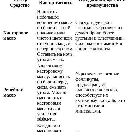
Как применять
Средство
преимущества
Наносить
небольшое
количество масла
Стимулирует рост
на брови ватной
волосков, укрепляет их,
Касторовое
палочкой или
делает брови более
масло
чистой щеточкой
густыми и блестящими.
от туши каждый
Содержит витамин Е и
вечер перед сном.
жирные кислоты.
Оставить на ночь,
утром смыть.
Аналогично
касторовому
Укрепляет волосяные
маслу: наносить
фолликулы,
на брови перед
предотвращает
сном, смывать
Репейное
выпадение волосков,
утром. Можно
масло
способствует их
смешивать с
активному росту. Богато
касторовым
витаминами и
маслом для
минералами.
усиления
эффекта.
Ежедневно
массировать