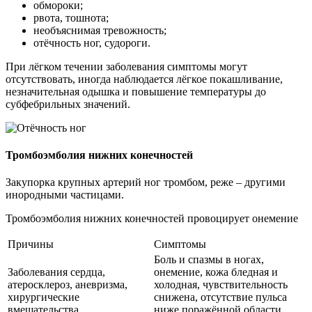
обмороки;
рвота, тошнота;
необъяснимая тревожность;
отёчность ног, судороги.
При лёгком течении заболевания симптомы могут
отсутствовать, иногда наблюдается лёгкое покашливание,
незначительная одышка и повышение температуры до
субфебрильных значений.
Тромбоэмболия нижних конечностей
Закупорка крупных артерий ног тромбом, реже – другими
инородными частицами.
Тромбоэмболия нижних конечностей провоцирует онемение
Причины
Симптомы
Боль и спазмы в ногах,
Заболевания сердца,
онемение, кожа бледная и
атеросклероз, аневризма,
холодная, чувствительность
хирургические
снижена, отсутствие пульса
вмешательства.
ниже поражённой области,