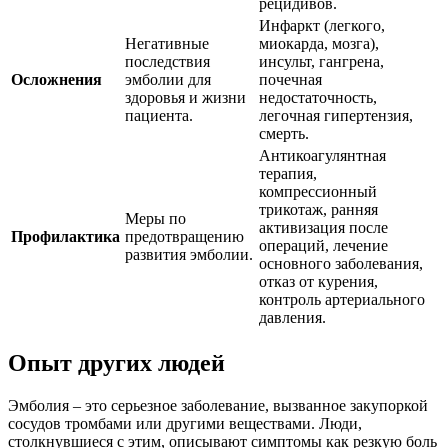
рецидивов.
Инфаркт (легкого,
Негативные
миокарда, мозга),
последствия
инсульт, гангрена,
Осложнения
эмболии для
почечная
здоровья и жизни
недостаточность,
пациента.
легочная гипертензия,
смерть.
Антикоагулянтная
терапия,
компрессионный
трикотаж, ранняя
Меры по
активизация после
Профилактика
предотвращению
операций, лечение
развития эмболии.
основного заболевания,
отказ от курения,
контроль артериального
давления.
Опыт других людей
Эмболия – это серьезное заболевание, вызванное закупоркой
сосудов тромбами или другими веществами. Люди,
столкнувшиеся с этим, описывают симптомы как резкую боль