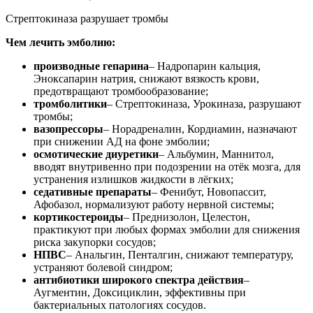
Стрептокиназа разрушает тромбы
Чем лечить эмболию:
производные гепарина
– Надропарин кальция,
Эноксапарин натрия, снижают вязкость крови,
предотвращают тромбообразование;
тромболитики
– Стрептокиназа, Урокиназа, разрушают
тромбы;
вазопрессоры
– Норадреналин, Кордиамин, назначают
при снижении АД на фоне эмболии;
осмотические диуретики
– Альбумин, Маннитол,
вводят внутривенно при подозрении на отёк мозга, для
устранения излишков жидкости в лёгких;
седативные препараты
– Фенибут, Новопассит,
Афобазол, нормализуют работу нервной системы;
кортикостероиды
– Преднизолон, Целестон,
практикуют при любых формах эмболии для снижения
риска закупорки сосудов;
НПВС
– Анальгин, Пенталгин, снижают температуру,
устраняют болевой синдром;
антибиотики широкого спектра действия
–
Аугментин, Доксициклин, эффективны при
бактериальных патологиях сосудов.