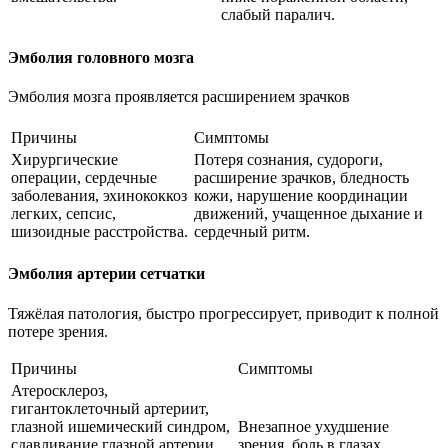
слабый паралич.
Эмболия головного мозга
Эмболия мозга проявляется расширением зрачков
Причины
Симптомы
Хирургические
Потеря сознания, судороги,
операции, сердечные
расширение зрачков, бледность
заболевания, эхинококкоз
кожи, нарушение координации
легких, сепсис,
движений, учащенное дыхание и
шизоидные расстройства.
сердечный ритм.
Эмболия артерии сетчатки
Тяжёлая патология, быстро прогрессирует, приводит к полной
потере зрения.
Причины
Симптомы
Атеросклероз,
гигантоклеточный артериит,
глазной ишемический синдром,
Внезапное ухудшение
сдавливание глазной артерии
зрения, боль в глазах.