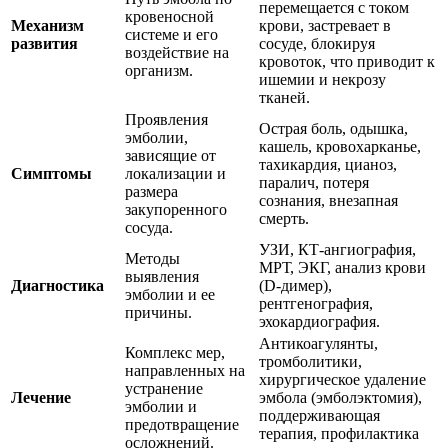
перемещается с током
кровеносной
Механизм
крови, застревает в
системе и его
развития
сосуде, блокируя
воздействие на
кровоток, что приводит к
организм.
ишемии и некрозу
тканей.
Проявления
Острая боль, одышка,
эмболии,
кашель, кровохарканье,
зависящие от
тахикардия, цианоз,
Симптомы
локализации и
паралич, потеря
размера
сознания, внезапная
закупоренного
смерть.
сосуда.
УЗИ, КТ-ангиография,
Методы
МРТ, ЭКГ, анализ крови
выявления
Диагностика
(D-димер),
эмболии и ее
рентгенография,
причины.
эхокардиография.
Антикоагулянты,
Комплекс мер,
тромболитики,
направленных на
хирургическое удаление
устранение
Лечение
эмбола (эмболэктомия),
эмболии и
поддерживающая
предотвращение
терапия, профилактика
осложнений.