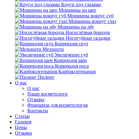
Круги под глазами
Морщины на шее
Морщины вокруг губ
Морщины вокруг глаз
Морщины на лбу
Носослёзная борозда
Носогубные складки
Коррекция скул
Мезонити
Увеличение губ
Коррекция шеи
Коррекция носа
Карбокситерапия
Пилинг
O нас
O нас
Наши косметологи
Отзывы
Франшиза для косметологов
Контакты
Статьи
Галерея
Цены
Отзывы