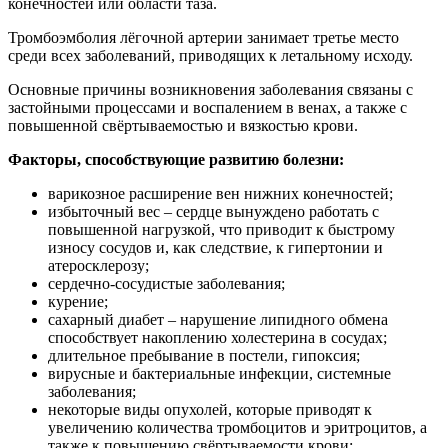
конечностей или области таза.
Тромбоэмболия лёгочной артерии занимает третье место
среди всех заболеваний, приводящих к летальному исходу.
Основные причины возникновения заболевания связаны с
застойными процессами и воспалением в венах, а также с
повышенной свёртываемостью и вязкостью крови.
Факторы, способствующие развитию болезни:
варикозное расширение вен нижних конечностей;
избыточный вес – сердце вынуждено работать с
повышенной нагрузкой, что приводит к быстрому
износу сосудов и, как следствие, к гипертонии и
атеросклерозу;
сердечно-сосудистые заболевания;
курение;
сахарный диабет – нарушение липидного обмена
способствует накоплению холестерина в сосудах;
длительное пребывание в постели, гипоксия;
вирусные и бактериальные инфекции, системные
заболевания;
некоторые виды опухолей, которые приводят к
увеличению количества тромбоцитов и эритроцитов, а
также к повышению свёртываемости крови;