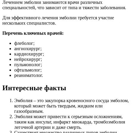
Лечением эмболии занимаются врачи различных
специальностей, что зависит от типа и тяжести заболевания.
Для эффективного лечения эмболии требуется участие
нескольких специалистов.
Перечень ключевых врачей:
флеболог;
ангиохирург;
кардиохирург;
нейрохирург;
пульмонолог;
офтальмолог;
реаниматолог.
Интересные факты
Эмболия – это закупорка кровеносного сосуда эмболом,
который может быть твердым, жидким или
газообразным.
Эмболия может привести к серьезным осложнениям,
таким как инсульт, инфаркт миокарда, тромбоэмболия
легочной артерии и даже смерть.
Существует множество различных типов эмболии,