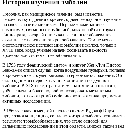
История изучения эмболии
Эмболия, как медицинское явление, была известна
человечеству с древних времен, однако её научное изучение
началось значительно позже. Первые упоминания о
симптомах, связанных с эмболией, можно найти в трудах
Гиппократа, который описывал различные заболевания,
связанные с нарушением кровообращения. Тем не менее,
систематическое исследование эмболии началось только в
XVIII веке, когда учёные начали осознавать важность
кровеносной системы и её заболеваний.
В 1793 году французский анатом и хирург Жан-Луи Пиерре
Бенжамен описал случаи, когда воздушные пузырьки, попадая
в кровеносные сосуды, вызывали серьезные осложнения. Это
стало одним из первых научных описаний воздушной
эмболии. В XIX веке, с развитием анатомии и патологии,
учёные начали более подробно исследовать механизмы
эмболии, включая тромбоэмболию, которая стала предметом
активных исследований.
В 1860-х годах немецкий патологоанатом Рудольф Вирхов
предложил концепцию, согласно которой эмболия возникает в
результате тромбообразования, что стало основой для
дальнейших исследований в этой области. Вирхов также ввёл