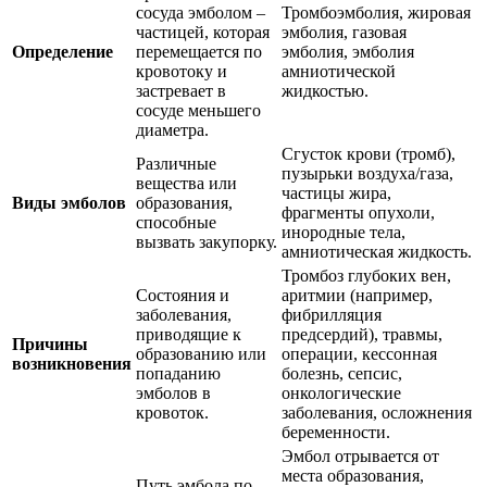
сосуда эмболом –
Тромбоэмболия, жировая
частицей, которая
эмболия, газовая
Определение
перемещается по
эмболия, эмболия
кровотоку и
амниотической
застревает в
жидкостью.
сосуде меньшего
диаметра.
Сгусток крови (тромб),
Различные
пузырьки воздуха/газа,
вещества или
частицы жира,
Виды эмболов
образования,
фрагменты опухоли,
способные
инородные тела,
вызвать закупорку.
амниотическая жидкость.
Тромбоз глубоких вен,
Состояния и
аритмии (например,
заболевания,
фибрилляция
приводящие к
предсердий), травмы,
Причины
образованию или
операции, кессонная
возникновения
попаданию
болезнь, сепсис,
эмболов в
онкологические
кровоток.
заболевания, осложнения
беременности.
Эмбол отрывается от
места образования,
Путь эмбола по