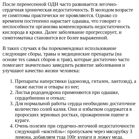
После перенесенной ОДН часто развивается легочно-
сердечная хроническая недостаточность. В молодом возрасте
ее симптомы практически не проявляются. Однако со
временем постепенно нарастает одышка, что говорит о
неспособности организма компенсировать недостаточность
кислорода в крови. Далее заболевание прогрессирует, и
симптоматика становится все более выраженной.
В таких случаях я бы порекомендовал использование
следующие сборы, травы и медицинские препараты (на
основе тех самых сборов и трав), которые достаточно часто
помогают значительно замедлить развитие заболевания и
улучшают качество жизни человека:
Препараты наперстянки (адонозид, гитален, лантозид), а
также настои и отвары из нее;
Листья рододендрона применяются при одышке,
сердцебиении и отеках;
Для нормальной работы сердца необходимо достаточное
количество солей калия. Они и избытком содержатся в
проросших зерновых ростках, прожаренном пшене и
кураге.
Очень полезен при сердечно-легочной недостаточности
следующий «коктейль»: пропускаем через мясорубку 3
лимона, добавляем туда 100г кураги и ложку меда.