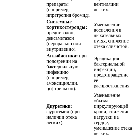
препараты
вентиляции
(например,
легких.
ипратропия бромид).
Системные
Уменьшение
кортикостероиды:
воспаления в
преднизолон,
дыхательных
дексаметазон
путях, снижение
(перорально или
отека слизистой.
внутривенно).
Антибиотики:
при
Эрадикация
подозрении на
бактериальной
бактериальную
инфекции,
инфекцию
предотвращение
(например,
ее
амоксициллин,
распространения.
цефтриаксон).
Уменьшение
объема
Диуретики:
циркулирующей
фуросемид (при
крови, снижение
наличии отека
нагрузки на
легких).
сердце,
уменьшение отека
легких.