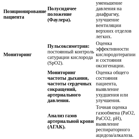
уменьшение
Полусидячее
давления на
Позиционирование
положение
диафрагму,
пациента
(Фаулера).
улучшение
вентиляции
верхних отделов
легких.
Оценка
Пульсоксиметрия:
эффективности
постоянный контроль
Мониторинг
кислородотерапии
сатурации кислорода
и состояния
(SpO2).
оксигенации.
Мониторинг
Оценка общего
частоты дыхания,
состояния
частоты сердечных
пациента,
сокращений,
выявление
артериального
ухудшения или
давления.
улучшения.
Точная оценка
газообмена (PaO2,
Анализ газов
PaCO2, pH),
артериальной крови
выявление
(АГАК).
респираторного
ацидоза/алкалоза.