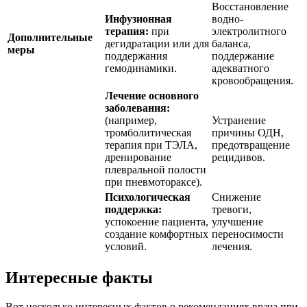
Восстановление
Инфузионная
водно-
терапия:
при
электролитного
Дополнительные
дегидратации или для
баланса,
меры
поддержания
поддержание
гемодинамики.
адекватного
кровообращения.
Лечение основного
заболевания:
(например,
Устранение
тромболитическая
причины ОДН,
терапия при ТЭЛА,
предотвращение
дренирование
рецидивов.
плевральной полости
при пневмотораксе).
Психологическая
Снижение
поддержка:
тревоги,
успокоение пациента,
улучшение
создание комфортных
переносимости
условий.
лечения.
Интересные факты
Вот несколько интересных фактов о рекомендациях врача при