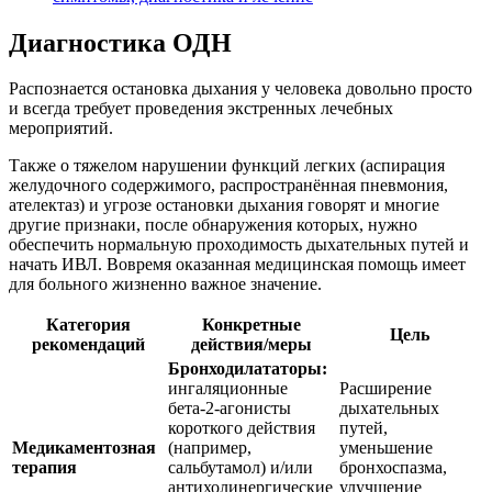
Диагностика ОДН
Распознается остановка дыхания у человека довольно просто
и всегда требует проведения экстренных лечебных
мероприятий.
Также о тяжелом нарушении функций легких (аспирация
желудочного содержимого, распространённая пневмония,
ателектаз) и угрозе остановки дыхания говорят и многие
другие признаки, после обнаружения которых, нужно
обеспечить нормальную проходимость дыхательных путей и
начать ИВЛ. Вовремя оказанная медицинская помощь имеет
для больного жизненно важное значение.
Категория
Конкретные
Цель
рекомендаций
действия/меры
Бронходилататоры:
ингаляционные
Расширение
бета-2-агонисты
дыхательных
короткого действия
путей,
Медикаментозная
(например,
уменьшение
терапия
сальбутамол) и/или
бронхоспазма,
антихолинергические
улучшение