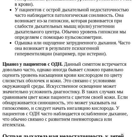
в крови).
У пациентов с острой дыхательной недостаточностью
часто наблюдается патологическая сонливость. Она
возникает из-за гипоксии, которая развивается при
слабости дыхательных мышц и(или) угнетении
дыхательного центра. Обычно уровень гипоксии мы
определяем с помощью пульсоксиметрии.
Одышка или ощущение затрудненного дыхания. Часто
она возникает в результате психогенной
гипервентиляции (например, при истерии).
Цианоз у пациентов с ОДН.
Данный симптом встречается
довольно часто, однако иногда бывает сложно правильно
оценить уровень насыщения крови кислородом по цвету
слизистых оболочек и кожи. Это связано с условиями
окружающей среды. Искусственное освещение может
значительно усложнить диагностику. В таких случаях мы
сравниваем цвет кожи пациента с цветом своей кожи. Если
обнаруживается синюшность, это может указывать на
гипоксемию, и следует начать ингаляцию кислорода. У
пациентов с ОДН часто наблюдается ослабленное дыхание,
что обычно связано с развитием пневмоторакса или
ателектаза.
Острая дыхательная недостаточность у детей