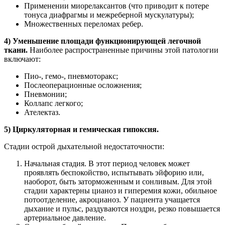
Применении миорелаксантов (что приводит к потере
тонуса диафрагмы и межреберной мускулатуры);
Множественных переломах ребер.
4) Уменьшение площади функционирующей легочной
ткани.
Наиболее распространенные причины этой патологии
включают:
Пио-, гемо-, пневмоторакс;
Послеоперационные осложнения;
Пневмонии;
Коллапс легкого;
Ателектаз.
5) Циркуляторная и гемическая гипоксия.
Стадии острой дыхательной недостаточности:
Начальная стадия. В этот период человек может
проявлять беспокойство, испытывать эйфорию или,
наоборот, быть заторможенным и сонливым. Для этой
стадии характерны цианоз и гиперемия кожи, обильное
потоотделение, акроцианоз. У пациента учащается
дыхание и пульс, раздуваются ноздри, резко повышается
артериальное давление.