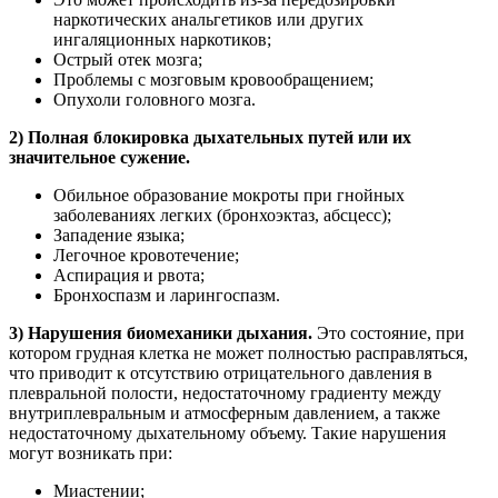
наркотических анальгетиков или других
ингаляционных наркотиков;
Острый отек мозга;
Проблемы с мозговым кровообращением;
Опухоли головного мозга.
2) Полная блокировка дыхательных путей или их
значительное сужение.
Обильное образование мокроты при гнойных
заболеваниях легких (бронхоэктаз, абсцесс);
Западение языка;
Легочное кровотечение;
Аспирация и рвота;
Бронхоспазм и ларингоспазм.
3) Нарушения биомеханики дыхания.
Это состояние, при
котором грудная клетка не может полностью расправляться,
что приводит к отсутствию отрицательного давления в
плевральной полости, недостаточному градиенту между
внутриплевральным и атмосферным давлением, а также
недостаточному дыхательному объему. Такие нарушения
могут возникать при:
Миастении;