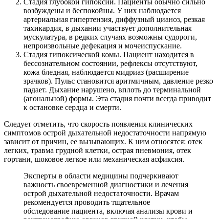
Стадия глубокой гипоксии. Пациенты обычно сильно
возбуждены и беспокойны. У них наблюдается
артериальная гипертензия, диффузный цианоз, резкая
тахикардия, в дыхании участвует дополнительная
мускулатура, в редких случаях возможны судороги,
непроизвольные дефекация и мочеиспускание.
Стадия гипоксической комы. Пациент находится в
бессознательном состоянии, рефлексы отсутствуют,
кожа бледная, наблюдается мидриаз (расширение
зрачков). Пульс становится аритмичным, давление резко
падает. Дыхание нарушено, вплоть до терминальной
(агональной) формы. Эта стадия почти всегда приводит
к остановке сердца и смерти.
Следует отметить, что скорость появления клинических
симптомов острой дыхательной недостаточности напрямую
зависит от причин, ее вызывающих. К ним относятся: отек
легких, травма грудной клетки, острая пневмония, отек
гортани, шоковое легкое или механическая асфиксия.
Эксперты в области медицины подчеркивают
важность своевременной диагностики и лечения
острой дыхательной недостаточности. Врачам
рекомендуется проводить тщательное
обследование пациента, включая анализы крови и