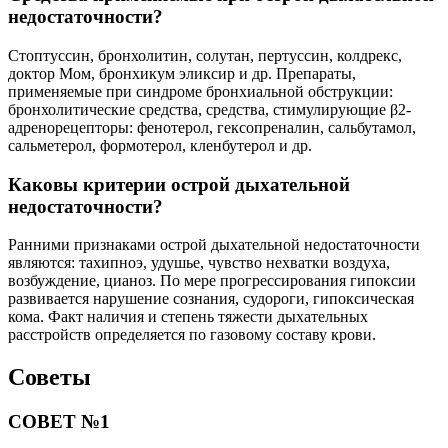
недостаточности?
Стоптуссин, бронхолитин, солутан, пертуссин, колдрекс,
доктор Мом, бронхикум эликсир и др. Препараты,
применяемые при синдроме бронхиальной обструкции:
бронхолитические средства, средства, стимулирующие β2-
адренорецепторы: фенотерол, гексопреналин, сальбутамол,
сальметерол, формотерол, кленбутерол и др.
Каковы критерии острой дыхательной
недостаточности?
Ранними признаками острой дыхательной недостаточности
являются: тахипноэ, удушье, чувство нехватки воздуха,
возбуждение, цианоз. По мере прогрессирования гипоксии
развивается нарушение сознания, судороги, гипоксическая
кома. Факт наличия и степень тяжести дыхательных
расстройств определяется по газовому составу крови.
Советы
СОВЕТ №1