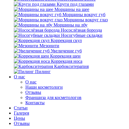
Круги под глазами
Морщины на шее
Морщины вокруг губ
Морщины вокруг глаз
Морщины на лбу
Носослёзная борозда
Носогубные складки
Коррекция скул
Мезонити
Увеличение губ
Коррекция шеи
Коррекция носа
Карбокситерапия
Пилинг
O нас
O нас
Наши косметологи
Отзывы
Франшиза для косметологов
Контакты
Статьи
Галерея
Цены
Отзывы