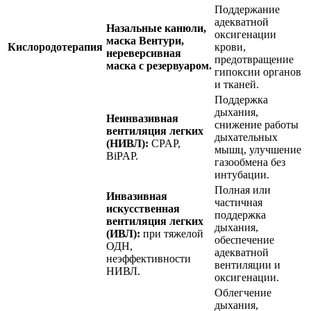
Поддержание
адекватной
Назальные канюли,
оксигенации
маска Вентури,
Кислородотерапия
крови,
нереверсивная
предотвращение
маска с резервуаром.
гипоксии органов
и тканей.
Поддержка
дыхания,
Неинвазивная
снижение работы
вентиляция легких
дыхательных
(НИВЛ):
CPAP,
мышц, улучшение
BiPAP.
газообмена без
интубации.
Полная или
Инвазивная
частичная
искусственная
поддержка
вентиляция легких
дыхания,
(ИВЛ):
при тяжелой
обеспечение
ОДН,
адекватной
неэффективности
вентиляции и
НИВЛ.
оксигенации.
Облегчение
дыхания,