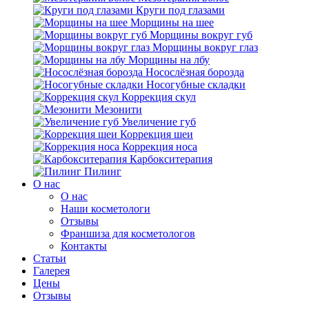
Круги под глазами
Морщины на шее
Морщины вокруг губ
Морщины вокруг глаз
Морщины на лбу
Носослёзная борозда
Носогубные складки
Коррекция скул
Мезонити
Увеличение губ
Коррекция шеи
Коррекция носа
Карбокситерапия
Пилинг
O нас
O нас
Наши косметологи
Отзывы
Франшиза для косметологов
Контакты
Статьи
Галерея
Цены
Отзывы