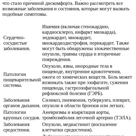
что стало причиной дискомфорта. Важно рассмотреть все
возможные заболевания и состояния, которые могут вызвать
подобные симптомы.
Ишемия (включая стенокардию,
кардиосклероз, инфаркт миокарда),
Сердечно-
эндокардит, миокардит,
сосудистые
миокардиодистрофия, перикардит. Также
заболевания.
могут быть обнаружены злокачественные
опухоли, травмы сердца и вторичные
повреждения.
Опухоли, язвы, инородные тела в
пищеводе, внутренние кровотечения,
Патологии
ожоги от химических веществ. Боль может
пищеварительной
возникать также при эзофагите, сужении
системы.
пищевода, гастроэзофагеальной
рефлюксной болезни (ГЭРБ).
Заболевания
Силикоз, пневмония, туберкулез, плеврит,
органов дыхания.
опухоли в области бронхов или легких.
Патологии
Аневризмы и коарктация аорты,
крупных сосудов.
тромбоэмболия легочной артерии (ТЭЛА).
Заболевания
Опухоли, медиастинит (воспаление
средостения.
клетчатки средостения).