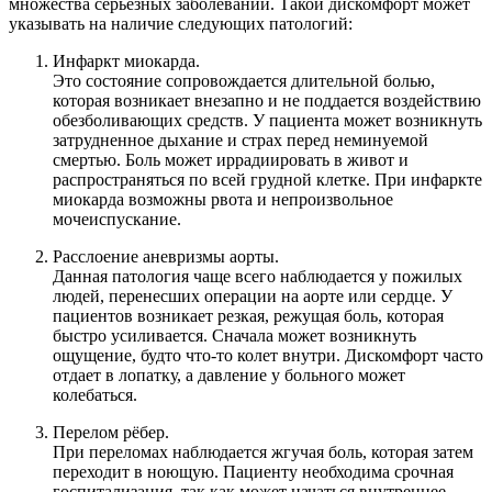
множества серьезных заболеваний. Такой дискомфорт может
указывать на наличие следующих патологий:
Инфаркт миокарда.
Это состояние сопровождается длительной болью,
которая возникает внезапно и не поддается воздействию
обезболивающих средств. У пациента может возникнуть
затрудненное дыхание и страх перед неминуемой
смертью. Боль может иррадиировать в живот и
распространяться по всей грудной клетке. При инфаркте
миокарда возможны рвота и непроизвольное
мочеиспускание.
Расслоение аневризмы аорты.
Данная патология чаще всего наблюдается у пожилых
людей, перенесших операции на аорте или сердце. У
пациентов возникает резкая, режущая боль, которая
быстро усиливается. Сначала может возникнуть
ощущение, будто что-то колет внутри. Дискомфорт часто
отдает в лопатку, а давление у больного может
колебаться.
Перелом рёбер.
При переломах наблюдается жгучая боль, которая затем
переходит в ноющую. Пациенту необходима срочная
госпитализация, так как может начаться внутреннее