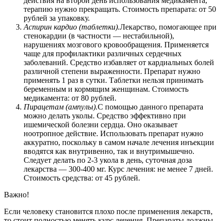
действия на второй день использования медикамента,
терапию нужно прекращать. Стоимость препарата: от 50
рублей за упаковку.
Аспирин кардио (таблетки).
Лекарство, помогающее при
стенокардии (в частности — нестабильной),
нарушениях мозгового кровообращения. Применяется
чаще для профилактики различных сердечных
заболеваний. Средство избавляет от кардиальных болей
различной степени выраженности. Препарат нужно
применять 1 раз в сутки. Таблетки нельзя принимать
беременным и кормящим женщинам. Стоимость
медикамента: от 80 рублей.
Пирацетам (ампулы).
С помощью данного препарата
можно делать уколы. Средство эффективно при
ишемической болезни сердца. Оно оказывает
ноотропное действие. Использовать препарат нужно
аккуратно, поскольку в самом начале лечения инъекции
вводятся как внутривенно, так и внутримышечно.
Следует делать по 2-3 укола в день, суточная доза
лекарства — 300-400 мг. Курс лечения: не менее 7 дней.
Стоимость средства: от 45 рублей.
Важно!
Если человеку становится плохо после применения лекарств,
то стоит полностью менять курс лечения. Препараты должны