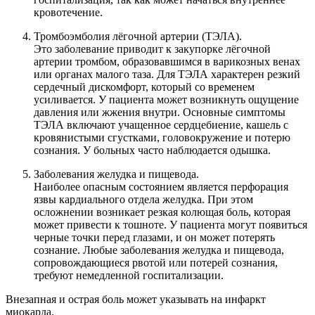
кровотечение.
Тромбоэмболия лёгочной артерии (ТЭЛА).
Это заболевание приводит к закупорке лёгочной
артерии тромбом, образовавшимся в варикозных венах
или органах малого таза. Для ТЭЛА характерен резкий
сердечный дискомфорт, который со временем
усиливается. У пациента может возникнуть ощущение
давления или жжения внутри. Основные симптомы
ТЭЛА включают учащенное сердцебиение, кашель с
кровянистыми сгустками, головокружение и потерю
сознания. У больных часто наблюдается одышка.
Заболевания желудка и пищевода.
Наиболее опасным состоянием является перфорация
язвы кардиального отдела желудка. При этом
осложнении возникает резкая колющая боль, которая
может привести к тошноте. У пациента могут появиться
черные точки перед глазами, и он может потерять
сознание. Любые заболевания желудка и пищевода,
сопровождающиеся рвотой или потерей сознания,
требуют немедленной госпитализации.
Внезапная и острая боль может указывать на инфаркт
миокарда.