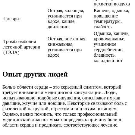
нехватки воздуха
Острая, колющая,
Кашель, одышка,
усиливается при
повышение
Плеврит
вдохе, кашле,
температуры,
движении
слабость
Одышка, кашель,
Острая, внезапная,
кровохарканье,
Тромбоэмболия
кинжальная,
учащенное
легочной артерии
усиливается при
сердцебиение,
(ТЭЛА)
вдохе
бледность,
холодный пот
Опыт других людей
Боль в области сердца – это серьезный симптом, который
требует внимания и медицинской консультации. Люди,
испытывающие подобные ощущения, описывают их как
давящие, жгучие или ноющие. Некоторые связывают боль с
физической нагрузкой, стрессом или плохим питанием.
Однако, важно помнить, что только профессиональный
медицинский диагноз может определить причину боли в
области сердца и предписать соответствующее лечение.