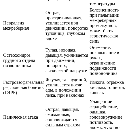
температуры
Болезненность
Острая,
при пальпации
простреливающая,
межреберных
Невралгия
усиливается при
промежутков,
межреберная
движении, поворотах
может быть
туловища, глубоком
герпетическая
вдохе
сыпь
Онемение,
Тупая, ноющая,
покалывание в
Остеохондроз
давящая, усиливается
руках,
грудного отдела
при движении,
ограничение
позвоночника
поворотах,
подвижности
физической нагрузке
позвоночника
Жгучая, за грудиной,
Гастроэзофагеальная
Изжога, отрыжка
усиливается после
рефлюксная болезнь
кислым, тошнота,
еды, в положении
(ГЭРБ)
кашель
лежа, при наклонах
Учащенное
сердцебиение,
Острая, давящая,
одышка,
сжимающая,
Паническая атака
головокружение,
сопровождается
потливость,
сильным страхом
дрожь, чувство