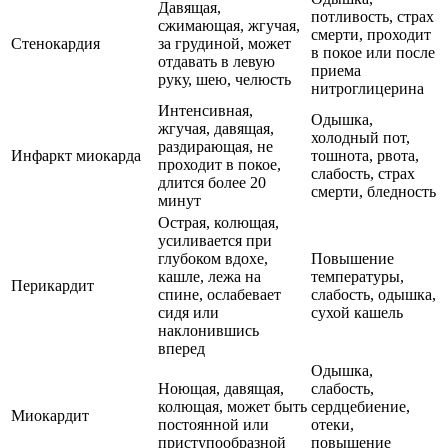
Давящая,
потливость, страх
сжимающая, жгучая,
смерти, проходит
Стенокардия
за грудиной, может
в покое или после
отдавать в левую
приема
руку, шею, челюсть
нитроглицерина
Интенсивная,
Одышка,
жгучая, давящая,
холодный пот,
раздирающая, не
Инфаркт миокарда
тошнота, рвота,
проходит в покое,
слабость, страх
длится более 20
смерти, бледность
минут
Острая, колющая,
усиливается при
глубоком вдохе,
Повышение
кашле, лежа на
температуры,
Перикардит
спине, ослабевает
слабость, одышка,
сидя или
сухой кашель
наклонившись
вперед
Одышка,
Ноющая, давящая,
слабость,
колющая, может быть
сердцебиение,
Миокардит
постоянной или
отеки,
приступообразной
повышение