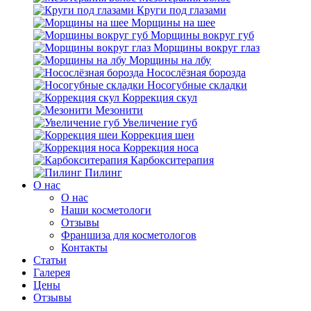
Круги под глазами
Морщины на шее
Морщины вокруг губ
Морщины вокруг глаз
Морщины на лбу
Носослёзная борозда
Носогубные складки
Коррекция скул
Мезонити
Увеличение губ
Коррекция шеи
Коррекция носа
Карбокситерапия
Пилинг
O нас
O нас
Наши косметологи
Отзывы
Франшиза для косметологов
Контакты
Статьи
Галерея
Цены
Отзывы