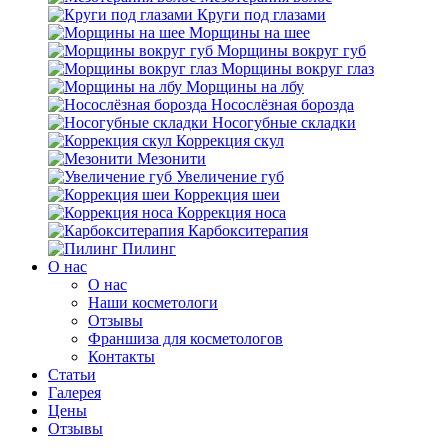
Круги под глазами
Морщины на шее
Морщины вокруг губ
Морщины вокруг глаз
Морщины на лбу
Носослёзная борозда
Носогубные складки
Коррекция скул
Мезонити
Увеличение губ
Коррекция шеи
Коррекция носа
Карбокситерапия
Пилинг
O нас
O нас
Наши косметологи
Отзывы
Франшиза для косметологов
Контакты
Статьи
Галерея
Цены
Отзывы