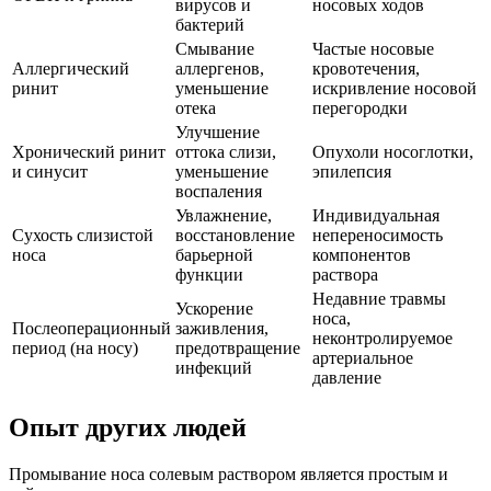
вирусов и
носовых ходов
бактерий
Смывание
Частые носовые
Аллергический
аллергенов,
кровотечения,
ринит
уменьшение
искривление носовой
отека
перегородки
Улучшение
Хронический ринит
оттока слизи,
Опухоли носоглотки,
и синусит
уменьшение
эпилепсия
воспаления
Увлажнение,
Индивидуальная
Сухость слизистой
восстановление
непереносимость
носа
барьерной
компонентов
функции
раствора
Недавние травмы
Ускорение
носа,
Послеоперационный
заживления,
неконтролируемое
период (на носу)
предотвращение
артериальное
инфекций
давление
Опыт других людей
Промывание носа солевым раствором является простым и