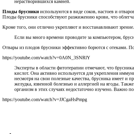
нерастворившихся камней.
Плоды брусники
используются в виде соков, настоев и отваро
Плоды брусники способствуют разжижению крови, что облегчае
Кроме того, они отлично укрепляют и восстанавливают зрение
Если вы много времени проводите за компьютером, брусн
Отвары из плодов брусники эффективно борются с отеками. По
https://youtube.com/watch?v=0A0N_3SNRlY
Эксперты в области фитотерапии отмечают, что брусник
кислот. Она активно используется для укрепления иммун
несмотря на свои полезные качества, брусника имеет и 
желудка, язвенной болезнью и аллергией на ягоды. Так
организм в этих случаях недостаточно изучено. Важно по
https://youtube.com/watch?v=JJCgaHsPmpg