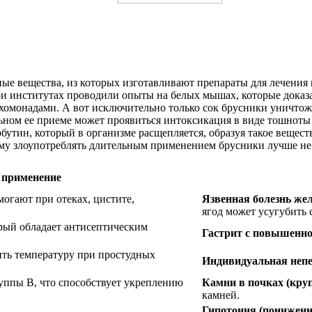
ные вещества, из которых изготавливают препараты для лечения
и институтах проводили опыты на белых мышах, которые доказали
хомонадами. А вот исключительно только сок брусники уничтож
ьном ее приеме может проявиться интоксикация в виде тошноты
бутин, который в организме расщепляется, образуя такое вещест
ому злоупотреблять длительным применением брусники лучше не 
 применение
огают при отеках, цистите,
Язвенная болезнь же
ягод может усугубить 
рый обладает антисептическим
Гастрит с повышенно
ть температуру при простудных
Индивидуальная непе
уппы В, что способствует укреплению
Камни в почках (кру
камней.
Гипотония (пониженн