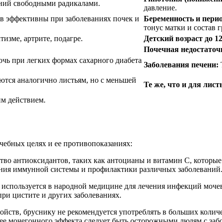
ний свободными радикалами.
давление.
в эффективны при заболеваниях почек и
Беременность и пери
тонус матки и состав 
изме, артрите, подагре.
Детский возраст до 12
Почечная недостаточ
чь при легких формах сахарного диабета
Заболевания печени:
тся аналогично листьям, но с меньшей
Те же, что и для лист
м действием.
чебных целях и ее противопоказаниях:
ство антиоксидантов, таких как антоцианы и витамин C, котор
ания иммунной системы и профилактики различных заболеваний
 используется в народной медицине для лечения инфекций моч
при цистите и других заболеваниях.
ойств, бруснику не рекомендуется употреблять в больших колич
-за ее мочегонного эффекта следует быть осторожными людям с з