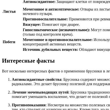
Антиоксидантное:
Защищают клетки от поврежде
Мочегонное и антисептическое:
Отвары из листье
Листья
мочевого пузыря.
Противовоспалительное:
Применяются при ревмат
Вяжущее:
Помогают при диарее.
Гипогликемическое (незначительное):
Могут помо
(только под контролем врача).
Мочегонное и противовоспалительное:
Использую
Побеги
концентрацией активных веществ.
Источник дубильных веществ:
Обладают вяжущи
Интересные факты
Вот несколько интересных фактов о применении брусники в ле
Антиоксидантные свойства
: Брусника содержит множе
радикалами. Это делает бруснику полезной для поддерж
Лечение мочевыводящих путей
: Брусника традиционно
помогает уменьшить воспаление, что делает ее полезной 
Противопоказания
: Несмотря на множество полезных св
тем, кто страдает от аллергии на ягоды. Кроме того, из