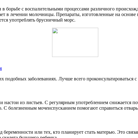
в борьбе с воспалительными процессами различного происхожде
ет в лечении молочницы. Препараты, изготовленные на основе 
ется употреблять брусничный морс.
я
их подобных заболеваниях. Лучше всего проконсультироваться с 
настои из листьев. С регулярным употреблением снижается пот
о. С болезненным мочеиспусканием помогают справиться отвары
 беременности или тех, кто планирует стать матерью. Это связ
скелета будущего ребенка.