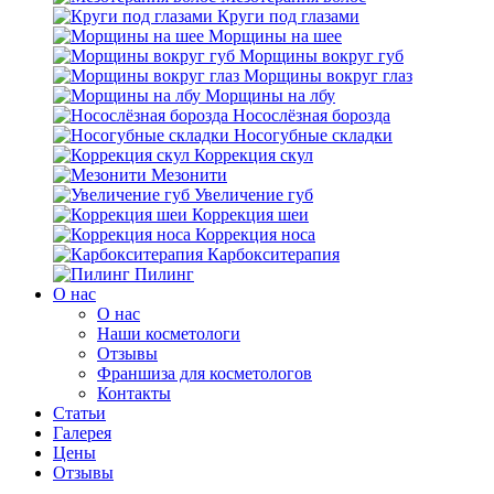
Круги под глазами
Морщины на шее
Морщины вокруг губ
Морщины вокруг глаз
Морщины на лбу
Носослёзная борозда
Носогубные складки
Коррекция скул
Мезонити
Увеличение губ
Коррекция шеи
Коррекция носа
Карбокситерапия
Пилинг
O нас
O нас
Наши косметологи
Отзывы
Франшиза для косметологов
Контакты
Статьи
Галерея
Цены
Отзывы