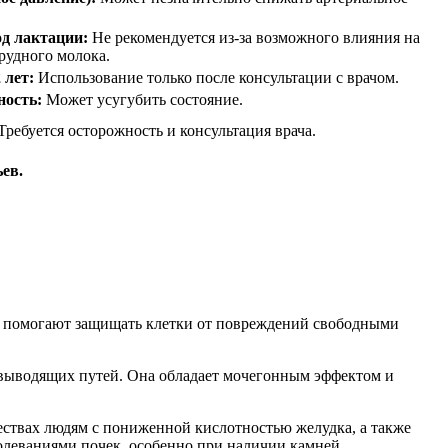
од лактации:
Не рекомендуется из-за возможного влияния на
грудного молока.
 лет:
Использование только после консультации с врачом.
ность:
Может усугубить состояние.
Требуется осторожность и консультация врача.
ьев.
ые помогают защищать клетки от повреждений свободными
.
евыводящих путей. Она обладает мочегонным эффектом и
ествах людям с пониженной кислотностью желудка, а также
аболеваниями почек, особенно при наличии камней.