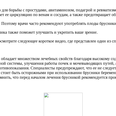
в для борьбы с простудами, авитаминозом, подагрой и ревматизм
т ее циркуляцию по венам и сосудам, а также предотвращает об
. Поэтому врачи часто рекомендуют употреблять плоды брусники
ика также поможет улучшить и укрепить ваше зрение.
смотрите следующее короткое видео, где представлен один из с
а обладает множеством лечебных свойств благодаря высокому с
ной системы, улучшения работы почек и мочевыводящих путей, 
противопоказания. Специалисты предупреждают, что ее не следу
же стоит быть осторожными при использовании брусники береме
мнить, что перед началом лечения брусникой рекомендуется прок