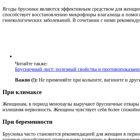
Ягоды брусники являются эффективным средством для женщин 
способствует восстановлению микрофлоры влагалища и помога
гинекологических заболеваний. В сочетании с ними рекоменду
Читайте также:
Брусничный лист: полезный свойства и противопоказани
Важно (!):
Не применяйте при кольпите, вагините и друг
При климаксе
Женщинам, в период менопаузы выручают брусничные отвары и 
излишняя нервозность. Женщина чувствует себя более спокойн
При беременности
Брусника часто становится рекомендацией для женщин в период
которые способствуют правильному развитию и формированию 