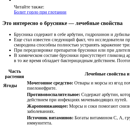
Читайте также:
Болит горло при глотании
Это интересно о бруснике — лечебные свойства
Брусника содержит в себе арбутин, гидрохинон и дубиль
Еще стал известен следующий факт, что исследователи пр
смородина способны полностью устранять заражение три
При передозировке препаратов брусники или при длител
В химическом составе брусники присутствует гликозид ар
в то же время обладает бактерицидным действием. Поэт
Часть
Лечебные свойства и
растения
Мочегонное средство:
Отвары и морсы из ягод пом
Ягоды
пиелонефрите.
Противовоспалительное:
Содержат арбутин, кото
действием при инфекциях мочевыводящих путей.
Жаропонижающее:
Морсы и соки помогают снизи
заболеваниях.
Источник витаминов:
Богаты витамином С, А, гр
иммунитета.