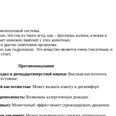
 мочеполовой системы.
, что сок из таких ягод, как – брусника, калина, клюква и
ает инвазию лямблий у этих животных.
 и другие симптомов организма.
во, как гидрохинон. Это вещество является очень токсичным, и
стоит.
Противопоказания
лудка и двенадцатиперстной кишки:
Высокая кислотность
состояние.
й кислотностью:
Может вызвать изжогу и дискомфорт.
реносимость:
Возможны аллергические реакции.
пные):
Мочегонный эффект может спровоцировать движение
ое давление):
Может незначительно снижать артериальное