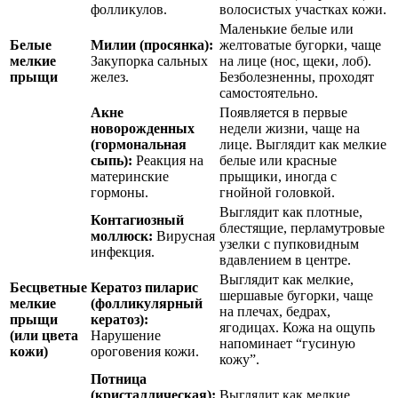
фолликулов.
волосистых участках кожи.
Маленькие белые или
Белые
Милии (просянка):
желтоватые бугорки, чаще
мелкие
Закупорка сальных
на лице (нос, щеки, лоб).
прыщи
желез.
Безболезненны, проходят
самостоятельно.
Акне
Появляется в первые
новорожденных
недели жизни, чаще на
(гормональная
лице. Выглядит как мелкие
сыпь):
Реакция на
белые или красные
материнские
прыщики, иногда с
гормоны.
гнойной головкой.
Выглядит как плотные,
Контагиозный
блестящие, перламутровые
моллюск:
Вирусная
узелки с пупковидным
инфекция.
вдавлением в центре.
Выглядит как мелкие,
Бесцветные
Кератоз пиларис
шершавые бугорки, чаще
мелкие
(фолликулярный
на плечах, бедрах,
прыщи
кератоз):
ягодицах. Кожа на ощупь
(или цвета
Нарушение
напоминает “гусиную
кожи)
ороговения кожи.
кожу”.
Потница
(кристаллическая):
Выглядит как мелкие,