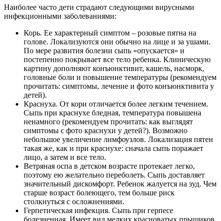
Наиболее часто дети страдают следующими вирусными
инфекционными заболеваниями:
Корь. Ее характерный симптом – розовые пятна на
голове. Локализуются они обычно на лице и за ушами.
По мере развития болезни сыпь «опускается» и
постепенно покрывает все тело ребенка. Клиническую
картину дополняют конъюнктивит, кашель, насморк,
головные боли и повышение температуры (рекомендуем
прочитать: симптомы, лечение и фото конъюнктивита у
детей).
Краснуха. От кори отличается более легким течением.
Сыпь при краснухе бледная, температура повышена
ненамного (рекомендуем прочитать: как выглядят
симптомы с фото краснухи у детей?). Возможно
небольшое увеличение лимфоузлов. Локализация пятен
такая же, как и при краснухе: сначала сыпь поражает
лицо, а затем и все тело.
Ветряная оспа в детском возрасте протекает легко,
поэтому ею желательно переболеть. Сыпь доставляет
значительный дискомфорт. Ребенок жалуется на зуд. Чем
старше возраст болеющего, тем больше риск
столкнуться с осложнениями.
Герпетическая инфекция. Сыпь при герпесе
болезненная. Имеет вид мелких красноватых прыщиков,