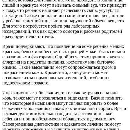
лишай и краснуха могут вызывать сильный зуд, что приводит
к тому, что ребенок начинает расчесывать сыпь, усугубляя
ситуацию. Также при наличии сыпи стоит проверить, нет ли
у ребенка глистной инвазии или нарушений обмена веществ.
Для этого потребуется пройти ряд лабораторных
исследований, так как одного осмотра и рассказа родителей
врачу будет недостаточно.
Врачи подчеркивают, что появление на коже ребенка мелких
красных, белых или бесцветных прыщей может быть связано
с различными факторами. Одной из частых причин является
аллергия на продукты питания, косметику или бытовую
химию. Такие высыпания могут сопровождаться зудом и
покраснением кожи. Кроме того, акне у детей может
возникать из-за гормональных изменений, особенно в
подростковом возрасте.
Инфекционные заболевания, такие как ветряная оспа или
корь, также могут проявляться в виде сыпи. Важно помнить,
что некоторые высыпания могут сигнализировать о более
серьезных заболеваниях, таких как экзема или псориаз. Врачи
рекомендуют внимательно следить за состоянием кожи
ребенка и при необходимости обращаться к дерматологу.
Своевременная диагностика и адекватное лечение помогут
избежать осложнений и улучшить качество жизни малыша.