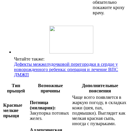
обязательно
покажите кроху
врачу.
Читайте также:
Дефекты межжелудочковой перегородки в сердце у
новорожденного ребенка: операция и лечение ВПС
ДМЖП
Тип
Возможные
Дополнительные
прыщей
причины
пояснения
Чаще всего появляется в
Потница
жаркую погоду, в складках
Красные
(милиария):
кожи (шея, пах,
мелкие
Закупорка потовых
подмышки). Выглядит как
прыщи
желез.
мелкая красная сыпь,
иногда с пузырьками.
Аллергическая