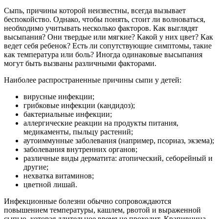
Сыпь, причины которой неизвестны, всегда вызывает
беспокойство. Однако, чтобы понять, стоит ли волноваться,
необходимо учитывать несколько факторов. Как выглядят
высыпания? Они твердые или мягкие? Какой у них цвет? Как
ведет себя ребенок? Есть ли сопутствующие симптомы, такие
как температура или боль? Иногда одинаковые высыпания
могут быть вызваны различными факторами.
Наиболее распространенные причины сыпи у детей:
вирусные инфекции;
грибковые инфекции (кандидоз);
бактериальные инфекции;
аллергические реакции на продукты питания,
медикаменты, пыльцу растений;
аутоиммунные заболевания (например, псориаз, экзема);
заболевания внутренних органов;
различные виды дерматита: атопический, себорейный и
другие;
нехватка витаминов;
цветной лишай.
Инфекционные болезни обычно сопровождаются
повышением температуры, кашлем, рвотой и выраженной
сыпью, которая длительное время не проходит. Крапивница,