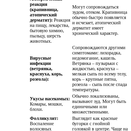
реакция
Могут сопровождаться
(крапивница,
зудом, отеком. Крапивница
атопический
обычно быстро появляется
дерматит):
Реакция
и исчезает, атопический
на пищу, лекарства,
дерматит имеет
бытовую химию,
хронический характер.
пыльцу, шерсть
животных.
Сопровождаются другими
симптомами: лихорадка,
Вирусные
недомогание, кашель.
инфекции
Ветрянка – пузырьки с
(ветрянка,
жидкостью, краснуха –
краснуха, корь,
мелкая сыпь по всему телу,
розеола):
корь – крупные пятна,
розеола – сыпь после спада
температуры.
Обычно локализованы,
Укусы насекомых:
вызывают зуд. Могут быть
Комары, мошки,
единичными или
блохи.
множественными.
Фолликулит:
Выглядит как красные
Воспаление
бугорки с гнойной
волосяных
головкой в центре. Чаще на