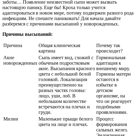
заботы… Появление неизвестной сыпи может вызвать
настоящую панику. Еще бы! Кроха только учится
адаптироваться в новом мире, потому подвержен разного рода
инфекциям. Не спешите паниковать! Для начала давайте
разберемся с причинами высыпаний у новорожденных.
Причины высыпаний:
Причина
Общая клиническая
Почему так
картина
происходит?
Акне
Сыпь имеет вид, схожий с
Гормональная
новорожденных
обычным подростковым
адаптация к
акне. Высыпания красного
внешнему миру.
цвета с небольшой белой
Гормоны матери
головкой. Локализация
остаются в
преимущественно на
избытке в
разных частях головы:
детском
лицо, уши, лоб. В
организме, на
небольшом количестве
что он реагирует
встречаются на плечах и
подобными
груди.
проявлениями.
Милии
Маленькие прыщи белого
Процесс
цвета на лице и плечах.
формирования
сальных желез.
Эндокринная