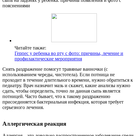
сыпь на ладонях у ребёнка: причины появления и фото с
пояснениями
Читайте также:
Герпес у ребенка во рту с фото: причины, лечение и
профилактические мероприятия
Снять раздражение помогут травяные ванночки (с
использованием череды, чистотела). Если потница не
проходит в течение длительного времени, нужно обратиться к
педиатру. Врач назначит мазь и скажет, какие анализы нужно
сдать, чтобы определить, точно ли данная сыпь является
потницей. Часто бывает, что к такому раздражению
присоединяется бактериальная инфекция, которая требует
серьезного лечения.
Аллергическая реакция
Аллергия – это довольно распространенное заболевание среди