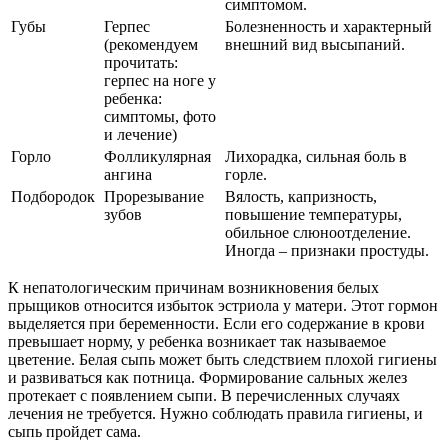
симптомом.
Губы
Герпес
Болезненность и характерный
(рекомендуем
внешний вид высыпаний.
прочитать:
герпес на ноге у
ребенка:
симптомы, фото
и лечение)
Горло
Фолликулярная
Лихорадка, сильная боль в
ангина
горле.
Подбородок
Прорезывание
Вялость, капризность,
зубов
повышение температуры,
обильное слюноотделение.
Иногда – признаки простуды.
К непатологическим причинам возникновения белых
прыщиков относится избыток эстриола у матери. Этот гормон
выделяется при беременности. Если его содержание в крови
превышает норму, у ребенка возникает так называемое
цветение. Белая сыпь может быть следствием плохой гигиены
и развиваться как потница. Формирование сальных желез
протекает с появлением сыпи. В перечисленных случаях
лечения не требуется. Нужно соблюдать правила гигиены, и
сыпь пройдет сама.