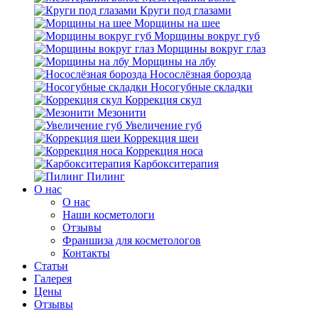
Круги под глазами
Морщины на шее
Морщины вокруг губ
Морщины вокруг глаз
Морщины на лбу
Носослёзная борозда
Носогубные складки
Коррекция скул
Мезонити
Увеличение губ
Коррекция шеи
Коррекция носа
Карбокситерапия
Пилинг
O нас
O нас
Наши косметологи
Отзывы
Франшиза для косметологов
Контакты
Статьи
Галерея
Цены
Отзывы