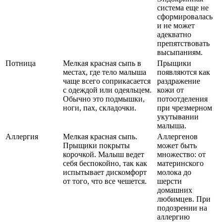
система еще не
сформировалась
и не может
адекватно
препятствовать
высыпаниям.
Потница
Мелкая красная сыпь в
Прыщики
местах, где тело малыша
появляются как
чаще всего соприкасается
раздражение
с одеждой или одеяльцем.
кожи от
Обычно это подмышки,
потоотделения
ноги, пах, складочки.
при чрезмерном
укутывании
малыша.
Аллергия
Мелкая красная сыпь.
Аллергенов
Прыщики покрыты
может быть
корочкой. Малыш ведет
множество: от
себя беспокойно, так как
материнского
испытывает дискомфорт
молока до
от того, что все чешется.
шерсти
домашних
любимцев. При
подозрении на
аллергию