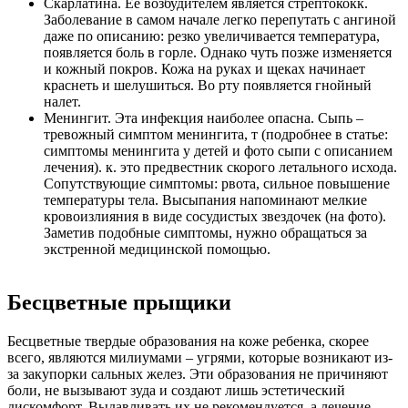
Скарлатина. Ее возбудителем является стрептококк.
Заболевание в самом начале легко перепутать с ангиной
даже по описанию: резко увеличивается температура,
появляется боль в горле. Однако чуть позже изменяется
и кожный покров. Кожа на руках и щеках начинает
краснеть и шелушиться. Во рту появляется гнойный
налет.
Менингит. Эта инфекция наиболее опасна. Сыпь –
тревожный симптом менингита, т (подробнее в статье:
симптомы менингита у детей и фото сыпи с описанием
лечения). к. это предвестник скорого летального исхода.
Сопутствующие симптомы: рвота, сильное повышение
температуры тела. Высыпания напоминают мелкие
кровоизлияния в виде сосудистых звездочек (на фото).
Заметив подобные симптомы, нужно обращаться за
экстренной медицинской помощью.
Бесцветные прыщики
Бесцветные твердые образования на коже ребенка, скорее
всего, являются милиумами – угрями, которые возникают из-
за закупорки сальных желез. Эти образования не причиняют
боли, не вызывают зуда и создают лишь эстетический
дискомфорт. Выдавливать их не рекомендуется, а лечение