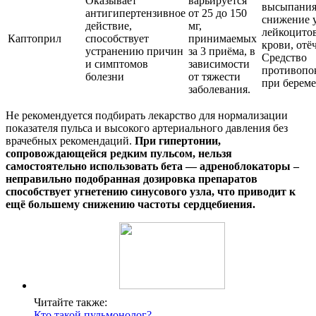
Оказывает
варьируется
высыпания
антигипертензивное
от 25 до 150
снижение 
действие,
мг,
лейкоцитов
Каптоприл
способствует
принимаемых
крови, отё
устранению причин
за 3 приёма, в
Средство
и симптомов
зависимости
противопо
болезни
от тяжести
при береме
заболевания.
Не рекомендуется подбирать лекарство для нормализации
показателя пульса и высокого артериального давления без
врачебных рекомендаций.
При гипертонии,
сопровождающейся редким пульсом, нельзя
самостоятельно использовать бета — адреноблокаторы –
неправильно подобранная дозировка препаратов
способствует угнетению синусового узла, что приводит к
ещё большему снижению частоты сердцебиения.
Читайте также:
Кто такой пульмонолог?