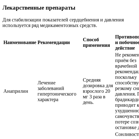
Лекарственные препараты
Для стабилизации показателей сердцебиения и давления
используется ряд медикаментозных средств.
Противоп
Способ
Наименование
Рекомендации
и побочно
применения
действие
Не рекоме
приём без
врачебной
рекоменда
поскольку
Средняя
Лечение
способству
дозировка для
заболеваний
резкому с
Анаприлин
взрослого 20
гипертонического
давления. 
мг 3 раза в
характера
брадикард
день.
приводит 
ухудшени
самочувств
потере соз
остановке 
Сонливост