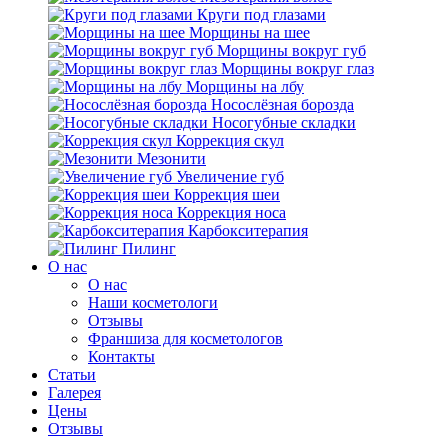
Круги под глазами
Морщины на шее
Морщины вокруг губ
Морщины вокруг глаз
Морщины на лбу
Носослёзная борозда
Носогубные складки
Коррекция скул
Мезонити
Увеличение губ
Коррекция шеи
Коррекция носа
Карбокситерапия
Пилинг
O нас
O нас
Наши косметологи
Отзывы
Франшиза для косметологов
Контакты
Статьи
Галерея
Цены
Отзывы