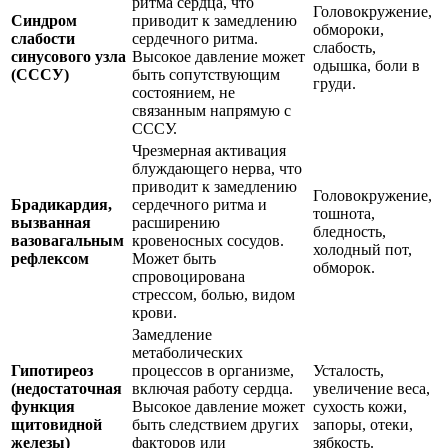
ритма сердца, что
Головокружение,
Синдром
приводит к замедлению
обмороки,
слабости
сердечного ритма.
слабость,
синусового узла
Высокое давление может
одышка, боли в
(СССУ)
быть сопутствующим
груди.
состоянием, не
связанным напрямую с
СССУ.
Чрезмерная активация
блуждающего нерва, что
приводит к замедлению
Головокружение,
Брадикардия,
сердечного ритма и
тошнота,
вызванная
расширению
бледность,
вазовагальным
кровеносных сосудов.
холодный пот,
рефлексом
Может быть
обморок.
спровоцирована
стрессом, болью, видом
крови.
Замедление
метаболических
Гипотиреоз
процессов в организме,
Усталость,
(недостаточная
включая работу сердца.
увеличение веса,
функция
Высокое давление может
сухость кожи,
щитовидной
быть следствием других
запоры, отеки,
железы)
факторов или
зябкость.