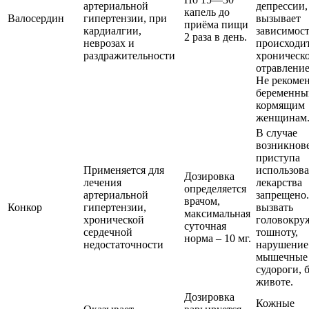
артериальной
депрессии,
капель до
Валосердин
гипертензии, при
вызывает
приёма пищи
кардиалгии,
зависимост
2 раза в день.
неврозах и
происходи
раздражительности
хроническ
отравление
Не рекомен
беременны
кормящим
женщинам
В случае
возникнов
приступа
Применяется для
использов
Дозировка
лечения
лекарства
определяется
артериальной
запрещено
врачом,
Конкор
гипертензии,
вызвать
максимальная
хронической
головокру
суточная
сердечной
тошноту,
норма – 10 мг.
недостаточности
нарушение 
мышечные
судороги, 
животе.
Дозировка
Кожные