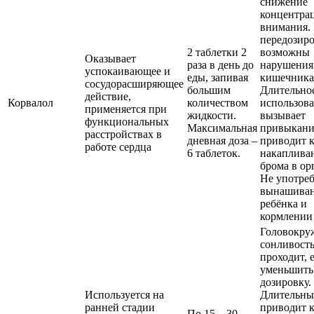
снижение
концентра
внимания.
передозир
2 таблетки 2
возможны
Оказывает
раза в день до
нарушения 
успокаивающее и
еды, запивая
кишечника
сосудорасширяющее
большим
Длительно
действие,
Корвалол
количеством
использов
применяется при
жидкости.
вызывает
функциональных
Максимальная
привыкани
расстройствах в
дневная доза –
приводит 
работе сердца
6 таблеток.
накаплива
брома в ор
Не употреб
вынашива
ребёнка и
кормлении
Головокру
сонливость
проходит, 
уменьшить
дозировку.
Используется на
Длительны
ранней стадии
приводит 
По 15—30