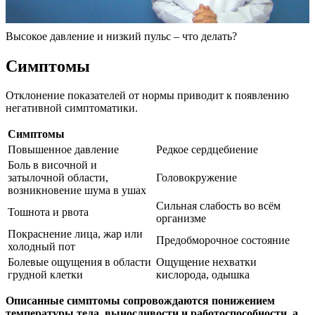
Высокое давление и низкий пульс – что делать?
Симптомы
Отклонение показателей от нормы приводит к появлению
негативной симптоматики.
Симптомы
Повышенное давление
Редкое сердцебиение
Боль в височной и
затылочной области,
Головокружение
возникновение шума в ушах
Сильная слабость во всём
Тошнота и рвота
организме
Покраснение лица, жар или
Предобморочное состояние
холодный пот
Болевые ощущения в области
Ощущение нехватки
грудной клетки
кислорода, одышка
Описанные симптомы сопровождаются понижением
температуры тела, выносливости и работоспособности, а