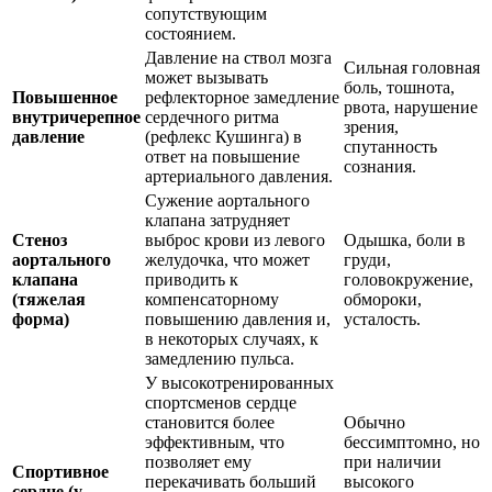
сопутствующим
состоянием.
Давление на ствол мозга
Сильная головная
может вызывать
боль, тошнота,
Повышенное
рефлекторное замедление
рвота, нарушение
внутричерепное
сердечного ритма
зрения,
давление
(рефлекс Кушинга) в
спутанность
ответ на повышение
сознания.
артериального давления.
Сужение аортального
клапана затрудняет
Стеноз
выброс крови из левого
Одышка, боли в
аортального
желудочка, что может
груди,
клапана
приводить к
головокружение,
(тяжелая
компенсаторному
обмороки,
форма)
повышению давления и,
усталость.
в некоторых случаях, к
замедлению пульса.
У высокотренированных
спортсменов сердце
становится более
Обычно
эффективным, что
бессимптомно, но
позволяет ему
при наличии
Спортивное
перекачивать больший
высокого
сердце (у