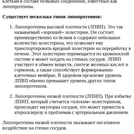
клеткам в составе белковых соединений, известных как
липопротеины.
Существует несколько типов липопротеинов:
Липопротеины высокой плотности (ЛПВП). Это так
называемый «хороший» холестерин. Он состоит
преимущественно из белков и содержит небольшое
количество холестерина, что позволяет ему
транспортировать вредный холестерин на переработку в
печени. Этот холестерин перемещается по кровеносной
системе и может оседать на стенках сосудов. ЛПВП
участвует в обмене веществ, синтезе желчных кислот и
гормонов, а также способствует формированию
клеточных мембран. В здоровом организме уровень
ЛПВП обычно превышает уровень других типов
липопротеинов.
Липопротеины низкой плотности (ЛПНП). При избытке
ЛПНП, который считается «плохим» холестерином,
происходит закупорка сосудов, что может привести к
атеросклерозу и проблемам с артериальным давлением.
Липопротеины низкой плотности оказывают негативное
воздействие на стенки сосудов.