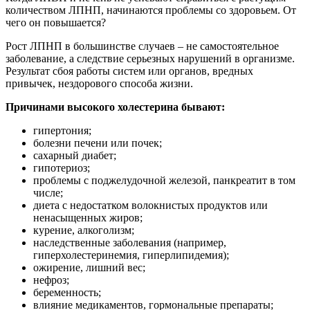
количеством ЛПНП, начинаются проблемы со здоровьем. От
чего он повышается?
Рост ЛПНП в большинстве случаев – не самостоятельное
заболевание, а следствие серьезных нарушений в организме.
Результат сбоя работы систем или органов, вредных
привычек, нездорового способа жизни.
Причинами высокого холестерина бывают:
гипертония;
болезни печени или почек;
сахарный диабет;
гипотериоз;
проблемы с поджелудочной железой, панкреатит в том
числе;
диета с недостатком волокнистых продуктов или
ненасыщенных жиров;
курение, алкоголизм;
наследственные заболевания (например,
гиперхолестеринемия, гиперлипидемия);
ожирение, лишний вес;
нефроз;
беременность;
влияние медикаментов, гормональные препараты;