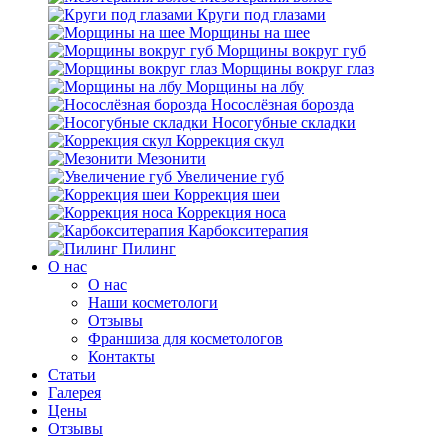
Круги под глазами
Морщины на шее
Морщины вокруг губ
Морщины вокруг глаз
Морщины на лбу
Носослёзная борозда
Носогубные складки
Коррекция скул
Мезонити
Увеличение губ
Коррекция шеи
Коррекция носа
Карбокситерапия
Пилинг
O нас
O нас
Наши косметологи
Отзывы
Франшиза для косметологов
Контакты
Статьи
Галерея
Цены
Отзывы