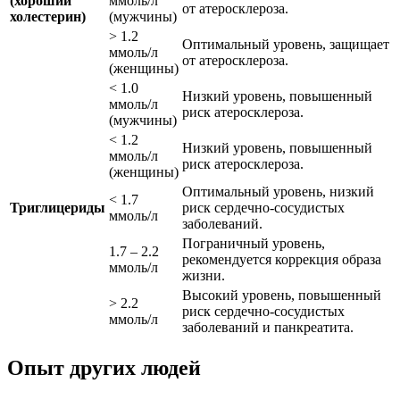
(хороший
ммоль/л
от атеросклероза.
холестерин)
(мужчины)
> 1.2
Оптимальный уровень, защищает
ммоль/л
от атеросклероза.
(женщины)
< 1.0
Низкий уровень, повышенный
ммоль/л
риск атеросклероза.
(мужчины)
< 1.2
Низкий уровень, повышенный
ммоль/л
риск атеросклероза.
(женщины)
Оптимальный уровень, низкий
< 1.7
Триглицериды
риск сердечно-сосудистых
ммоль/л
заболеваний.
Пограничный уровень,
1.7 – 2.2
рекомендуется коррекция образа
ммоль/л
жизни.
Высокий уровень, повышенный
> 2.2
риск сердечно-сосудистых
ммоль/л
заболеваний и панкреатита.
Опыт других людей