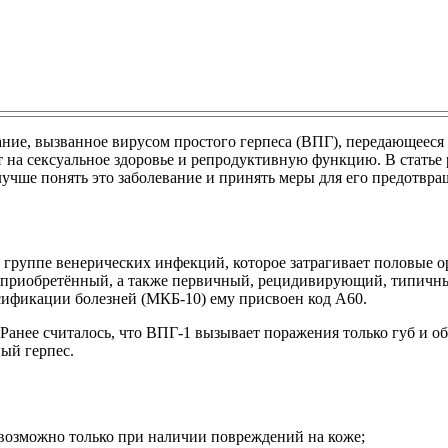
вание, вызванное вирусом простого герпеса (ВПГ), передающее
 на сексуальное здоровье и репродуктивную функцию. В статье
учше понять это заболевание и принять меры для его предотвра
 группе венерических инфекций, которое затрагивает половые ор
 приобретённый, а также первичный, рецидивирующий, типичны
ификации болезней (МКБ-10) ему присвоен код A60.
 Ранее считалось, что ВПГ-1 вызывает поражения только губ и о
ный герпес.
 возможно только при наличии повреждений на коже;