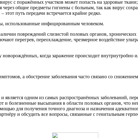
вирус с поражённых участков может попасть на здоровые ткани;
через общие предметы гигиены с больным, так как вирус сохран
– этот путь передачи встречается крайне редко.
ены, использованные инфицированным человеком.
 наличии повреждений слизистой половых органов, хронических
ючают перегрев, переохлаждение, чрезмерное воздействие ульт
 новорождённых, когда заражение происходит внутриутробно ил
симптомов, а обострение заболевания часто связано со снижени
) и является одним из самых распространённых заболеваний, пе
т и болезненные высыпания в области половых органов, что нег
мощью для получения точного диагноза и назначения адекватно
артнёру и обсудить все вопросы, связанные с генитальным герп