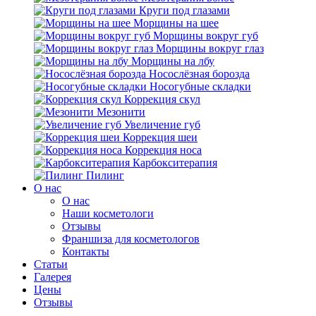
Круги под глазами
Морщины на шее
Морщины вокруг губ
Морщины вокруг глаз
Морщины на лбу
Носослёзная борозда
Носогубные складки
Коррекция скул
Мезонити
Увеличение губ
Коррекция шеи
Коррекция носа
Карбокситерапия
Пилинг
O нас
O нас
Наши косметологи
Отзывы
Франшиза для косметологов
Контакты
Статьи
Галерея
Цены
Отзывы