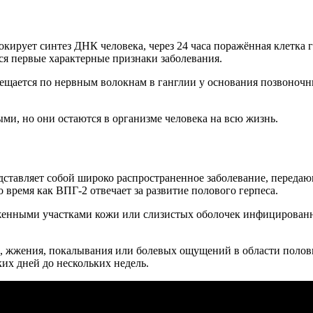
окирует синтез ДНК человека, через 24 часа поражённая клетка 
ся первые характерные признаки заболевания.
ещается по нервным волокнам в ганглии у основания позвоночни
ми, но они остаются в организме человека на всю жизнь.
едставляет собой широко распространенное заболевание, перед
о время как ВПГ-2 отвечает за развитие полового герпеса.
женными участками кожи или слизистых оболочек инфицированно
а, жжения, покалывания или болевых ощущений в области половы
ких дней до нескольких недель.