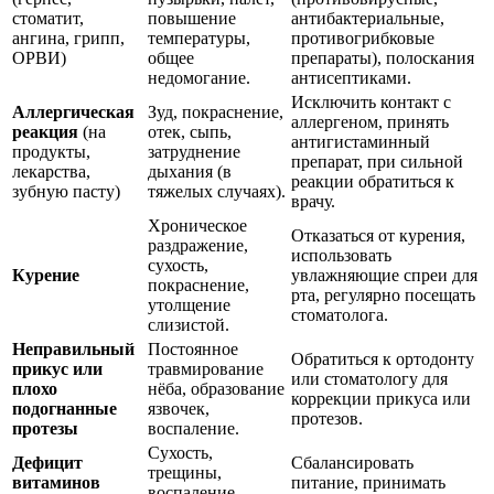
стоматит,
повышение
антибактериальные,
ангина, грипп,
температуры,
противогрибковые
ОРВИ)
общее
препараты), полоскания
недомогание.
антисептиками.
Исключить контакт с
Аллергическая
Зуд, покраснение,
аллергеном, принять
реакция
(на
отек, сыпь,
антигистаминный
продукты,
затруднение
препарат, при сильной
лекарства,
дыхания (в
реакции обратиться к
зубную пасту)
тяжелых случаях).
врачу.
Хроническое
Отказаться от курения,
раздражение,
использовать
сухость,
Курение
увлажняющие спреи для
покраснение,
рта, регулярно посещать
утолщение
стоматолога.
слизистой.
Неправильный
Постоянное
Обратиться к ортодонту
прикус или
травмирование
или стоматологу для
плохо
нёба, образование
коррекции прикуса или
подогнанные
язвочек,
протезов.
протезы
воспаление.
Сухость,
Дефицит
Сбалансировать
трещины,
витаминов
питание, принимать
воспаление,