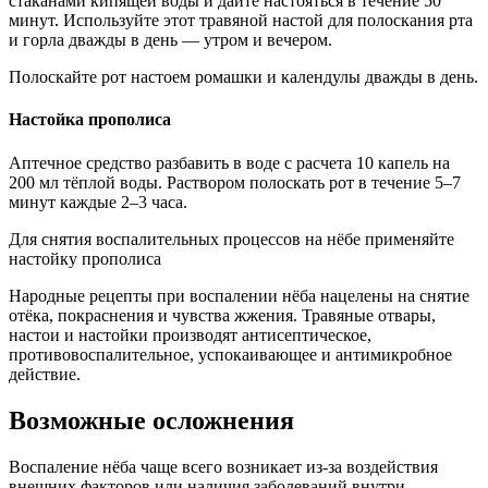
стаканами кипящей воды и дайте настояться в течение 50
минут. Используйте этот травяной настой для полоскания рта
и горла дважды в день — утром и вечером.
Полоскайте рот настоем ромашки и календулы дважды в день.
Настойка прополиса
Аптечное средство разбавить в воде с расчета 10 капель на
200 мл тёплой воды. Раствором полоскать рот в течение 5–7
минут каждые 2–3 часа.
Для снятия воспалительных процессов на нёбе применяйте
настойку прополиса
Народные рецепты при воспалении нёба нацелены на снятие
отёка, покраснения и чувства жжения. Травяные отвары,
настои и настойки производят антисептическое,
противовоспалительное, успокаивающее и антимикробное
действие.
Возможные осложнения
Воспаление нёба чаще всего возникает из-за воздействия
внешних факторов или наличия заболеваний внутри