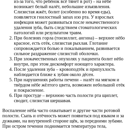
из-за того, что ребёнок всё тянет в рот) – на нёбе
возникает белый налёт, небольшие изъязвления.
Слизистая жжёт, болит (особенно во время еды),
появляется гнилостный запах изо рта. У взрослых
инфекция может развиваться после некачественного
удаления зуба, быть следствием стоматологических
патологий или результатом травм.
При болезнях горла (тонзиллит, ангина) – верхнее нёбо
красное, есть отёк, слизистая рыхлая. Глотание
сопровождается болью и покалыванием, развивается
сильное раздражение слизистой оболочки.
При злокачественных опухолях у пациента болит нёбо
внутри, при этом дискомфорт ноющего характера.
После удаления зуба – кровоподтёк и припухлость
наблюдается ближе к зубам около дёсен.
При нарушениях работы печени – налёт на мягком и
твёрдом нёбе жёлтого цвета, возможен небольшой отёк
и покраснение.
При простуде – верхнюю часть полости рта щиплет,
сводит, слизистая шершавая.
Воспаление нёба часто охватывает и другие части ротовой
полости. Сыпь и отёчность может появиться под языком и за
дужками, на внутренней стороне щёк, за передними зубами.
При остром течении поднимается температура тела,