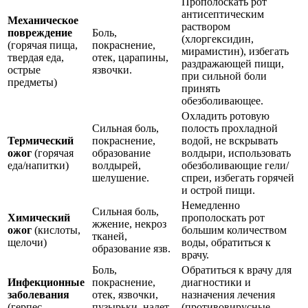
Прополоскать рот
антисептическим
Механическое
раствором
повреждение
Боль,
(хлоргексидин,
(горячая пища,
покраснение,
мирамистин), избегать
твердая еда,
отек, царапины,
раздражающей пищи,
острые
язвочки.
при сильной боли
предметы)
принять
обезболивающее.
Охладить ротовую
Сильная боль,
полость прохладной
Термический
покраснение,
водой, не вскрывать
ожог
(горячая
образование
волдыри, использовать
еда/напитки)
волдырей,
обезболивающие гели/
шелушение.
спреи, избегать горячей
и острой пищи.
Немедленно
Сильная боль,
Химический
прополоскать рот
жжение, некроз
ожог
(кислоты,
большим количеством
тканей,
щелочи)
воды, обратиться к
образование язв.
врачу.
Боль,
Обратиться к врачу для
Инфекционные
покраснение,
диагностики и
заболевания
отек, язвочки,
назначения лечения
(герпес,
пузырьки, налет,
(противовирусные,