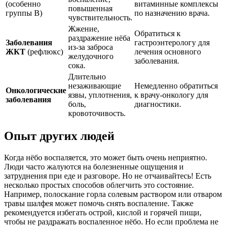
(особенно
витаминные комплексы
повышенная
группы В)
по назначению врача.
чувствительность.
Жжение,
Обратиться к
раздражение нёба
Заболевания
гастроэнтерологу для
из-за заброса
ЖКТ
(рефлюкс)
лечения основного
желудочного
заболевания.
сока.
Длительно
незаживающие
Немедленно обратиться
Онкологические
язвы, уплотнения,
к врачу-онкологу для
заболевания
боль,
диагностики.
кровоточивость.
Опыт других людей
Когда нёбо воспаляется, это может быть очень неприятно.
Люди часто жалуются на болезненные ощущения и
затруднения при еде и разговоре. Но не отчаивайтесь! Есть
несколько простых способов облегчить это состояние.
Например, полоскание горла солевым раствором или отваром
травы шалфея может помочь снять воспаление. Также
рекомендуется избегать острой, кислой и горячей пищи,
чтобы не раздражать воспаленное нёбо. Но если проблема не