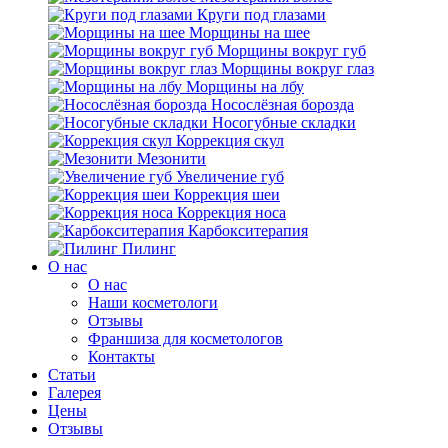
Круги под глазами
Морщины на шее
Морщины вокруг губ
Морщины вокруг глаз
Морщины на лбу
Носослёзная борозда
Носогубные складки
Коррекция скул
Мезонити
Увеличение губ
Коррекция шеи
Коррекция носа
Карбокситерапия
Пилинг
O нас
O нас
Наши косметологи
Отзывы
Франшиза для косметологов
Контакты
Статьи
Галерея
Цены
Отзывы