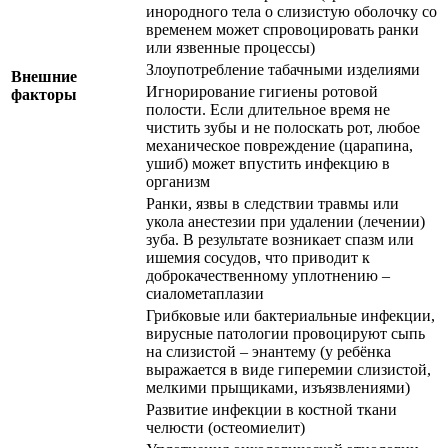
инородного тела о слизистую оболочку со
временем может спровоцировать ранки
или язвенные процессы)
Злоупотребление табачными изделиями
Внешние
Игнорирование гигиены ротовой
факторы
полости. Если длительное время не
чистить зубы и не полоскать рот, любое
механическое повреждение (царапина,
ушиб) может впустить инфекцию в
организм
Ранки, язвы в следствии травмы или
укола анестезии при удалении (лечении)
зуба. В результате возникает спазм или
ишемия сосудов, что приводит к
доброкачественному уплотнению –
сиалометаплазии
Грибковые или бактериальные инфекции,
вирусные патологии провоцируют сыпь
на слизистой – энантему (у ребёнка
выражается в виде гиперемии слизистой,
мелкими прыщиками, изъязвлениями)
Развитие инфекции в костной ткани
челюсти (остеомиелит)