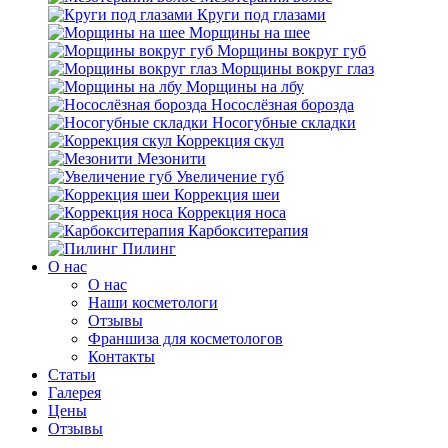
Круги под глазами
Морщины на шее
Морщины вокруг губ
Морщины вокруг глаз
Морщины на лбу
Носослёзная борозда
Носогубные складки
Коррекция скул
Мезонити
Увеличение губ
Коррекция шеи
Коррекция носа
Карбокситерапия
Пилинг
O нас
O нас
Наши косметологи
Отзывы
Франшиза для косметологов
Контакты
Статьи
Галерея
Цены
Отзывы