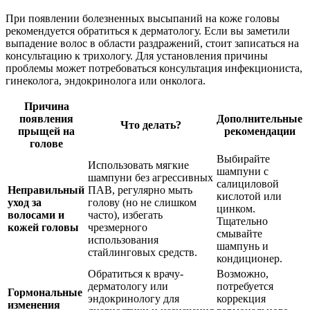
При появлении болезненных высыпаний на коже головы
рекомендуется обратиться к дерматологу. Если вы заметили
выпадение волос в области раздражений, стоит записаться на
консультацию к трихологу. Для установления причины
проблемы может потребоваться консультация инфекциониста,
гинеколога, эндокринолога или онколога.
Причина
появления
Дополнительные
Что делать?
прыщей на
рекомендации
голове
Выбирайте
Использовать мягкие
шампуни с
шампуни без агрессивных
салициловой
Неправильный
ПАВ, регулярно мыть
кислотой или
уход за
голову (но не слишком
цинком.
волосами и
часто), избегать
Тщательно
кожей головы
чрезмерного
смывайте
использования
шампунь и
стайлинговых средств.
кондиционер.
Обратиться к врачу-
Возможно,
дерматологу или
потребуется
Гормональные
эндокринологу для
коррекция
изменения