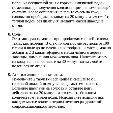
порошка бесцветной хны с горячей кипяченой водой,
помешивая до получения консистенции, напоминающей
сметану. После остывания нанесите смесь на кожу
головы по проборам, оставьте на 20 минут, затем смойте
теплой водой без шампуня. Делайте маски дважды в
месяц.
Соль.
Этот минерал помогает при проблемах с кожей головы,
таких как псориаз. В стеклянной посуде растворите 100
г соли в воде до получения пастообразной массы, можно
добавить 2-3 капли эфирного масла чайного дерева,
лаванды, лимона или можжевельника. Нанесите массу
на кожу головы, оставьте на 30 минут, затем смойте
водой без шампуня.
Ацетилсалициловая кислота.
Измельчите 2 таблетки аспирина и смешайте с 1
столовой ложкой шампуня перед мытьем головы.
Вспеньте шампунь на волосах и оставьте пену
действовать на 20 минут, затем смойте большим
количеством теплой воды. Используйте аспирин при
каждом мытье волос в период лечения раздражений,
сопровождающихся перхотью.