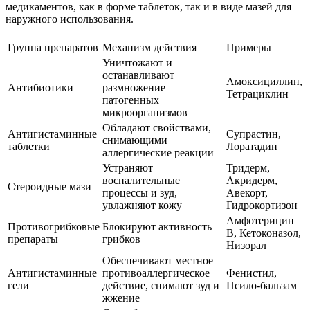
медикаментов, как в форме таблеток, так и в виде мазей для
наружного использования.
Группа препаратов
Механизм действия
Примеры
Уничтожают и
останавливают
Амоксициллин,
Антибиотики
размножение
Тетрациклин
патогенных
микроорганизмов
Обладают свойствами,
Антигистаминные
Супрастин,
снимающими
таблетки
Лоратадин
аллергические реакции
Устраняют
Тридерм,
воспалительные
Акридерм,
Стероидные мази
процессы и зуд,
Авекорт,
увлажняют кожу
Гидрокортизон
Амфотерицин
Противогрибковые
Блокируют активность
В, Кетоконазол,
препараты
грибков
Низорал
Обеспечивают местное
Антигистаминные
противоаллергическое
Фенистил,
гели
действие, снимают зуд и
Псило-бальзам
жжение