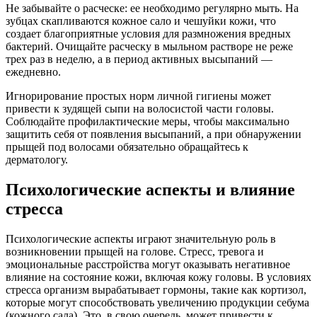
Не забывайте о расческе: ее необходимо регулярно мыть. На
зубцах скапливаются кожное сало и чешуйки кожи, что
создает благоприятные условия для размножения вредных
бактерий. Очищайте расческу в мыльном растворе не реже
трех раз в неделю, а в период активных высыпаний —
ежедневно.
Игнорирование простых норм личной гигиены может
привести к зудящей сыпи на волосистой части головы.
Соблюдайте профилактические меры, чтобы максимально
защитить себя от появления высыпаний, а при обнаружении
прыщей под волосами обязательно обращайтесь к
дерматологу.
Психологические аспекты и влияние
стресса
Психологические аспекты играют значительную роль в
возникновении прыщей на голове. Стресс, тревога и
эмоциональные расстройства могут оказывать негативное
влияние на состояние кожи, включая кожу головы. В условиях
стресса организм вырабатывает гормоны, такие как кортизол,
которые могут способствовать увеличению продукции себума
(кожного сала). Это, в свою очередь, может привести к