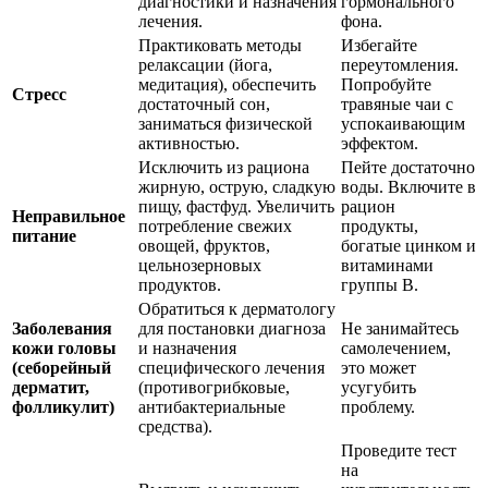
диагностики и назначения
гормонального
лечения.
фона.
Практиковать методы
Избегайте
релаксации (йога,
переутомления.
медитация), обеспечить
Попробуйте
Стресс
достаточный сон,
травяные чаи с
заниматься физической
успокаивающим
активностью.
эффектом.
Исключить из рациона
Пейте достаточно
жирную, острую, сладкую
воды. Включите в
пищу, фастфуд. Увеличить
рацион
Неправильное
потребление свежих
продукты,
питание
овощей, фруктов,
богатые цинком и
цельнозерновых
витаминами
продуктов.
группы B.
Обратиться к дерматологу
Заболевания
для постановки диагноза
Не занимайтесь
кожи головы
и назначения
самолечением,
(себорейный
специфического лечения
это может
дерматит,
(противогрибковые,
усугубить
фолликулит)
антибактериальные
проблему.
средства).
Проведите тест
на