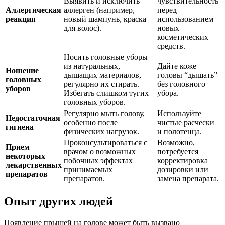
Выявить и исключить
чувствительность
Аллергическая
аллерген (например,
перед
реакция
новый шампунь, краска
использованием
для волос).
новых
косметических
средств.
Носить головные уборы
из натуральных,
Дайте коже
Ношение
дышащих материалов,
головы “дышать”
головных
регулярно их стирать.
без головного
уборов
Избегать слишком тугих
убора.
головных уборов.
Регулярно мыть голову,
Используйте
Недостаточная
особенно после
чистые расчески
гигиена
физических нагрузок.
и полотенца.
Проконсультироваться с
Возможно,
Прием
врачом о возможных
потребуется
некоторых
побочных эффектах
корректировка
лекарственных
принимаемых
дозировки или
препаратов
препаратов.
замена препарата.
Опыт других людей
Появление прыщей на голове может быть вызвано