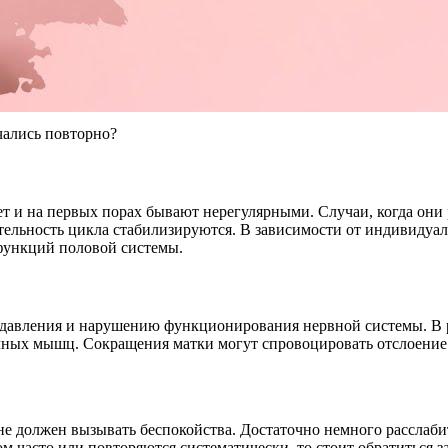
чались повторно?
ет и на первых порах бывают нерегулярными. Случаи, когда они 
тельность цикла стабилизируются. В зависимости от индивидуаль
 функций половой системы.
авления и нарушению функционирования нервной системы. В ре
ных мышц. Сокращения матки могут спровоцировать отслоение э
е должен вызывать беспокойства. Достаточно немного расслабит
 часто или повторяются систематически, то стоит обратиться за