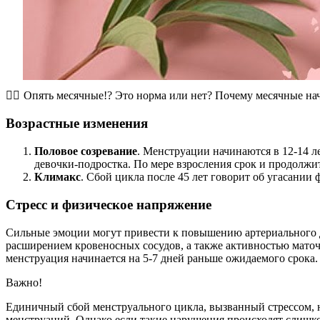
💁‍♀️ Опять месячные!? Это норма или нет? Почему месячные на
Возрастные изменения
Половое созревание
. Менструации начинаются в 12-14 л
девочки-подростка. По мере взросления срок и продолжи
Климакс
. Сбой цикла после 45 лет говорит об угасании
Стресс и физическое напряжение
Сильные эмоции могут привести к повышению артериального д
расширением кровеносных сосудов, а также активностью маточ
менструация начинается на 5-7 дней раньше ожидаемого срока.
Важно!
Единичный сбой менструального цикла, вызванный стрессом, н
менструаций. Однако если такие нарушения происходят слишком