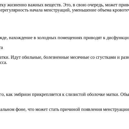
тку жизненно важных веществ. Это, в свою очередь, может при
регулярность начала менструаций, уменьшение объема кровотеч
жде, нахождение в холодных помещениях приводят к дисфункци
та
тки. Идут обильные, болезненные месячные со сгустками и разн
сса.
о, как эмбрион прикрепляется к слизистой оболочке матки. Об
альном фоне, что может стать причиной появления менструации