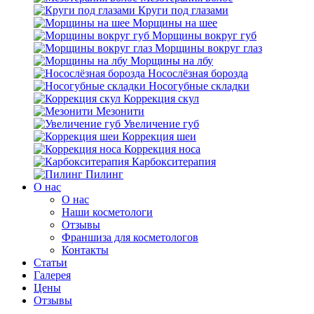
Круги под глазами
Морщины на шее
Морщины вокруг губ
Морщины вокруг глаз
Морщины на лбу
Носослёзная борозда
Носогубные складки
Коррекция скул
Мезонити
Увеличение губ
Коррекция шеи
Коррекция носа
Карбокситерапия
Пилинг
O нас
O нас
Наши косметологи
Отзывы
Франшиза для косметологов
Контакты
Статьи
Галерея
Цены
Отзывы