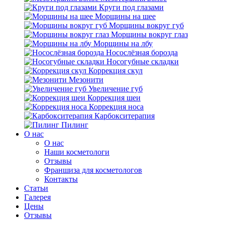
Круги под глазами
Морщины на шее
Морщины вокруг губ
Морщины вокруг глаз
Морщины на лбу
Носослёзная борозда
Носогубные складки
Коррекция скул
Мезонити
Увеличение губ
Коррекция шеи
Коррекция носа
Карбокситерапия
Пилинг
O нас
O нас
Наши косметологи
Отзывы
Франшиза для косметологов
Контакты
Статьи
Галерея
Цены
Отзывы