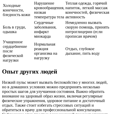
Нарушение
Теплая одежда, горячий
Холодные
кровообращения,
напиток, легкий массаж
конечности,
низкая
конечностей, физическая
бледность кожи
температура тела
активность
Сердечные
Немедленно вызвать
Боль в груди,
заболевания,
скорую помощь, принять
одышка
инфаркт
нитроглицерин (если
миокарда
прописан врачом)
Учащенное
Нормальная
сердцебиение
реакция
Отдых, глубокое
после
организма на
дыхание, пить воду
физической
нагрузку
нагрузки
Опыт других людей
Низкий пульс может вызвать беспокойство у многих людей,
но в домашних условиях можно предпринять несколько
простых шагов для улучшения состояния. Важно обратить
внимание на здоровый образ жизни, включая регулярные
физические упражнения, здоровое питание и достаточный
отдых. Также стоит избегать стрессовых ситуаций и
обратиться к врачу для профессиональной консультации.