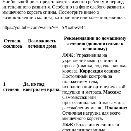
Наибольший риск представляется именно ребенку, в период
интенсивного развития. Особенно на фоне слабого развития
мышечного корсета спины. Посмотрите видео о
возникновении сколиоза, которое мне наиболее понравилось:
https://youtube.com/watch?v=1-SXoabwzB4
Рекомендации по домашнему
Степень
Возможность
лечению (дополнительно к
сколиоза
лечения дома
основному)
ЛФК:
Упражнения на
укрепление мышц спины и
пресса (планка, лодочка, кошка-
корова).
Коррекция осанки:
Постоянный контроль за
положением тела,
1
Да, но под
использование ортопедической
степень
контролем врача.
подушки и матраса.
Массаж:
Самомассаж или
профессиональный массаж для
расслабления мышц.
Плавание:
Отличная нагрузка для всего
мышечного корсета.
ЛФК:
Более интенсивные и
специализированные