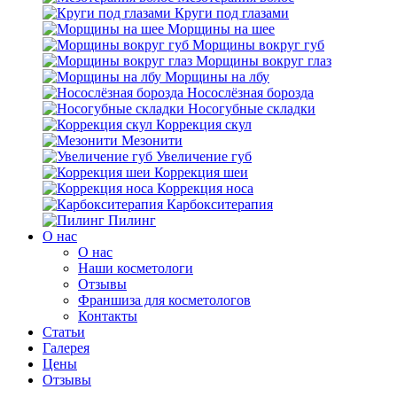
Круги под глазами
Морщины на шее
Морщины вокруг губ
Морщины вокруг глаз
Морщины на лбу
Носослёзная борозда
Носогубные складки
Коррекция скул
Мезонити
Увеличение губ
Коррекция шеи
Коррекция носа
Карбокситерапия
Пилинг
O нас
O нас
Наши косметологи
Отзывы
Франшиза для косметологов
Контакты
Статьи
Галерея
Цены
Отзывы