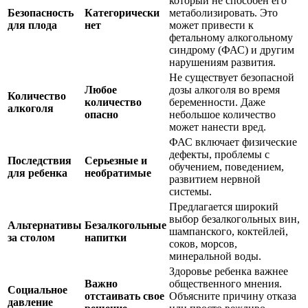
который не способен его
Безопасность
Категорически
метаболизировать. Это
для плода
нет
может привести к
фетальному алкогольному
синдрому (ФАС) и другим
нарушениям развития.
Не существует безопасной
Любое
дозы алкоголя во время
Количество
количество
беременности. Даже
алкоголя
опасно
небольшое количество
может нанести вред.
ФАС включает физические
дефекты, проблемы с
Последствия
Серьезные и
обучением, поведением,
для ребенка
необратимые
развитием нервной
системы.
Предлагается широкий
выбор безалкогольных вин,
Альтернативы
Безалкогольные
шампанского, коктейлей,
за столом
напитки
соков, морсов,
минеральной воды.
Здоровье ребенка важнее
Важно
общественного мнения.
Социальное
отстаивать свое
Объясните причину отказа
давление