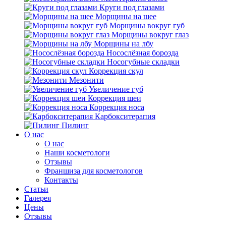
Круги под глазами
Морщины на шее
Морщины вокруг губ
Морщины вокруг глаз
Морщины на лбу
Носослёзная борозда
Носогубные складки
Коррекция скул
Мезонити
Увеличение губ
Коррекция шеи
Коррекция носа
Карбокситерапия
Пилинг
O нас
O нас
Наши косметологи
Отзывы
Франшиза для косметологов
Контакты
Статьи
Галерея
Цены
Отзывы