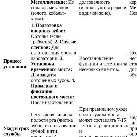
Металлические:
Из
долговечность
кер
сплавов металлов
(используются редко в
Ме
(золото, кобальт-
видимой зоне).
Неэ
хром).
1. Подготовка
опорных зубов:
Обточка (если
требуется).
2. Снятие
слепков:
Для
изготовления моста в
Нео
лаборатории.
3.
Восстановление
нес
Процесс
Установка
функции и эстетики за
сто
установки
временного моста:
несколько визитов.
дис
Для защиты
обт
обточенных зубов.
4.
Примерка и
фиксация
постоянного моста:
После изготовления.
При правильном уходе
Регулярная гигиена
срок службы моста
Нед
полости рта (чистка
может составлять 7-15
гиг
зубов, использование
лет (для традиционных
Уход и срок
при
зубной нити,
и
службы
опо
ирригатора),
металлокерамических),