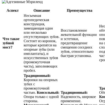
Аспект
Описание
Преимущества
Несъемная
ортопедическая
конструкция,
Нео
замещающая один
Восстановление
обт
или несколько
жевательной функции
опо
отсутствующих зубов.
Что такое
и эстетики,
пов
Состоит из коронок,
зубной
предотвращение
на 
которые крепятся на
мост?
смещения соседних
сло
опорные зубы (или
зубов, относительно
под
имплантаты), и
быстрая установка.
час
искусственных зубов
сро
(промежуточная
часть), заполняющих
пробел.
Традиционный:
Коронки на опорных
зубах с
промежуточной
Тр
частью.
Консольный:
Традиционный:
Обт
Опора только с одной
Надежность, широкое
Ко
стороны.
применение.
Огр