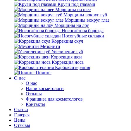
Круги под глазами
Морщины на шее
Морщины вокруг губ
Морщины вокруг глаз
Морщины на лбу
Носослёзная борозда
Носогубные складки
Коррекция скул
Мезонити
Увеличение губ
Коррекция шеи
Коррекция носа
Карбокситерапия
Пилинг
O нас
O нас
Наши косметологи
Отзывы
Франшиза для косметологов
Контакты
Статьи
Галерея
Цены
Отзывы