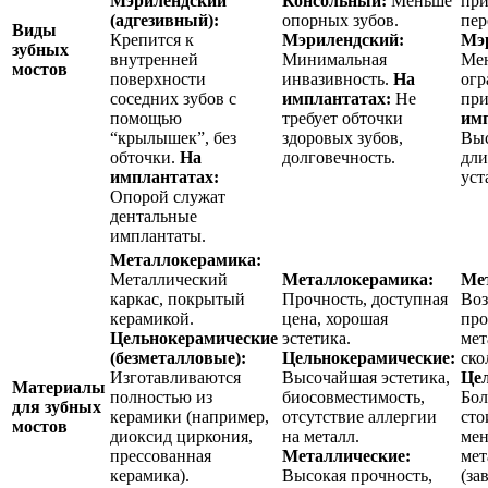
Мэрилендский
Консольный:
Меньше
при
(адгезивный):
опорных зубов.
пер
Виды
Крепится к
Мэрилендский:
Мэ
зубных
внутренней
Минимальная
Мен
мостов
поверхности
инвазивность.
На
огр
соседних зубов с
имплантатах:
Не
пр
помощью
требует обточки
имп
“крылышек”, без
здоровых зубов,
Выс
обточки.
На
долговечность.
дли
имплантатах:
уст
Опорой служат
дентальные
имплантаты.
Металлокерамика:
Металлический
Металлокерамика:
Ме
каркас, покрытый
Прочность, доступная
Во
керамикой.
цена, хорошая
про
Цельнокерамические
эстетика.
мет
(безметалловые):
Цельнокерамические:
ско
Изготавливаются
Высочайшая эстетика,
Це
Материалы
полностью из
биосовместимость,
Бол
для зубных
керамики (например,
отсутствие аллергии
сто
мостов
диоксид циркония,
на металл.
мен
прессованная
Металлические:
мет
керамика).
Высокая прочность,
(за